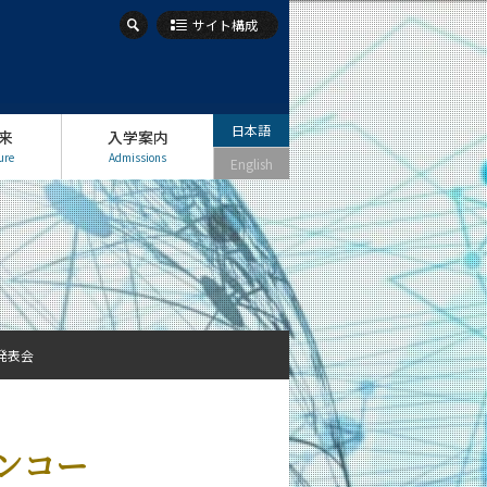
サイト構成
日本語
来
入学案内
ure
Admissions
English
発表会
ンコー