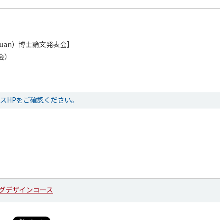
chuan）博士論文発表会】
会）
ースHPをご確認ください。
グデザインコース