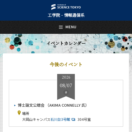
工学院 - 情報通信系
日本語
English
MENU
トップページ
Top Page
イベントカレンダー
情報通信系について
About Us
今後のイベント
教育
Education
2026
教員・研究室
08/07
Faculty and Laboratories
金
未来
Future
博士論文公聴会 （AKIMA CONNELLY 氏）
場所
入学案内
大岡山キャンパス
石川台3号館
304号室
Admissions
情報通信系 News