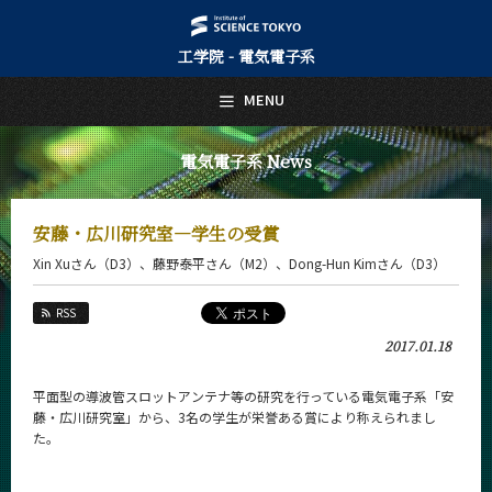
工学院 - 電気電子系
日本語
English
MENU
トップページ
Top Page
電気電子系 News
電気電子系について
About Us
安藤・広川研究室―学生の受賞
教育
Xin Xuさん（D3）、藤野泰平さん（M2）、Dong-Hun Kimさん（D3）
Education
教員・研究室
RSS
Faculty and Laboratories
2017.01.18
未来
Future
平面型の導波管スロットアンテナ等の研究を行っている電気電子系「安
藤・広川研究室」から、3名の学生が栄誉ある賞により称えられまし
入学案内
た。
Admissions
電気電子系 News