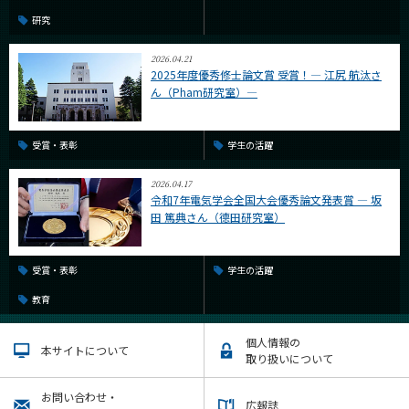
研究
2026.04.21
2025年度優秀修士論文賞 受賞！― 江尻 航汰さ
ん（Pham研究室）―
受賞・表彰
学生の活躍
2026.04.17
令和7年電気学会全国大会優秀論文発表賞 ― 坂
田 篤典さん（德田研究室）
受賞・表彰
学生の活躍
教育
個人情報の
本サイトについて
取り扱いについて
お問い合わせ・
広報誌