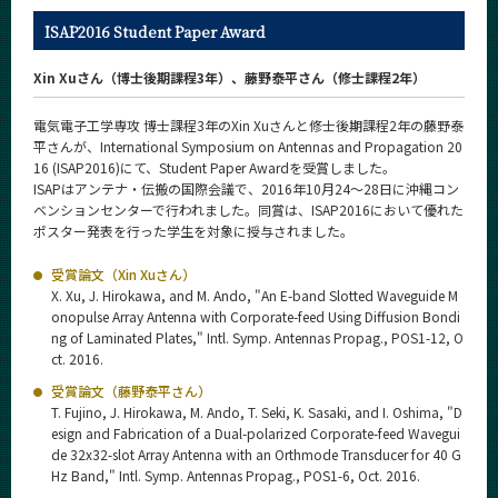
News
ISAP2016 Student Paper Award
News 一覧
Xin Xuさん（博士後期課程3年）、藤野泰平さん（修士課程2年）
カテゴリ別
電気電子工学専攻 博士課程3年のXin Xuさんと修士後期課程2年の藤野泰
課程別
平さんが、International Symposium on Antennas and Propagation 20
16 (ISAP2016)にて、Student Paper Awardを受賞しました。
月別
ISAPはアンテナ・伝搬の国際会議で、2016年10月24～28日に沖縄コン
ベンションセンターで行われました。同賞は、ISAP2016において優れた
イベントカレンダー
ポスター発表を行った学生を対象に授与されました。
Event Calendar
受賞論文（Xin Xuさん）
X. Xu, J. Hirokawa, and M. Ando, "An E-band Slotted Waveguide M
onopulse Array Antenna with Corporate-feed Using Diffusion Bondi
ng of Laminated Plates," Intl. Symp. Antennas Propag., POS1-12, O
サイト構成
ct. 2016.
受賞論文（藤野泰平さん）
学内向け情報
T. Fujino, J. Hirokawa, M. Ando, T. Seki, K. Sasaki, and I. Oshima, "D
esign and Fabrication of a Dual-polarized Corporate-feed Wavegui
系詳細情報
de 32x32-slot Array Antenna with an Orthmode Transducer for 40 G
Hz Band," Intl. Symp. Antennas Propag., POS1-6, Oct. 2016.