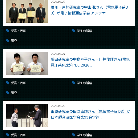
2026.06.29
廣川・戸村研究室の中山 弦さん（電気電子系D
3）が電子情報通信学会 アンテナ...
受賞・表彰
学生の活躍
研究
2026.06.24
藤田研究室の中島亘平さん・川井俊輝さん(電気
電子系M2)がIPEC 2026...
受賞・表彰
学生の活躍
研究
2026.06.23
田原研究室の田野直輝さん（電気電子系 D3）が
日本超音波医学会第99会学術...
受賞・表彰
学生の活躍