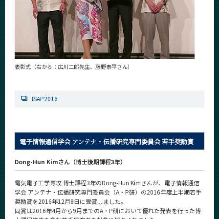
表彰式（右から：広川二郎先生、藤野泰平さん）
ISAP2016
電子情報通信学会 アンテナ・伝播研究専門委員会 若手奨励賞
Dong-Hun Kimさん（博士後期課程3年）
電気電子工学専攻 博士課程3年のDong-Hun Kimさんが、電子情報通信
学会 アンテナ・伝播研究専門委員会（A・P研）の2016年度上半期若手
奨励賞を2016年12月8日に受賞しました。
同賞は2016年4月から9月までのA・P研において優れた発表を行った博