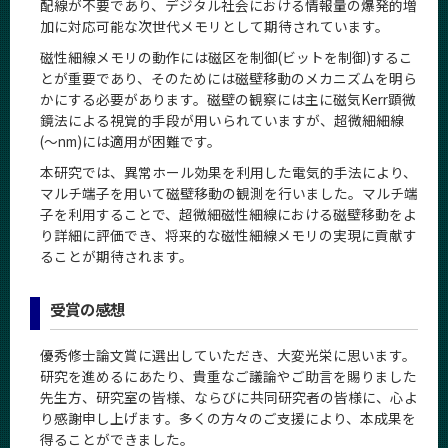
配線が不要であり、デジタル社会における情報量の爆発的増
CLOSE
加に対応可能な次世代メモリとして期待されています。
磁性細線メモリの動作には磁区を制御(ビットを制御)するこ
とが重要であり、そのためには磁壁移動のメカニズムを明ら
かにする必要があります。磁壁の観察には主に磁気Kerr顕微
鏡法による視覚的手段が用いられていますが、超微細細線
(～nm)には適用が困難です。
本研究では、異常ホール効果を利用した電気的手法により、
マルチ端子を用いて磁壁移動の観測を行いました。マルチ端
子を利用することで、超微細磁性細線における磁壁移動をよ
り詳細に評価でき、将来的な磁性細線メモリの実現に貢献す
ることが期待されます。
受賞の感想
優秀修士論文賞に選出していただき、大変光栄に思います。
研究を進めるにあたり、貴重なご議論やご助言を賜りました
先生方、研究室の皆様、ならびに共同研究者の皆様に、心よ
り感謝申し上げます。多くの方々のご支援により、本成果を
得ることができました。