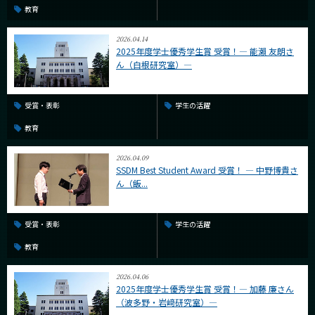
教育
2026.04.14
2025年度学士優秀学生賞 受賞！― 能瀨 友朗さ
ん（白根研究室）―
受賞・表彰
学生の活躍
教育
2026.04.09
SSDM Best Student Award 受賞！ ― 中野博貴さ
ん（飯...
受賞・表彰
学生の活躍
教育
2026.04.06
2025年度学士優秀学生賞 受賞！― 加藤 廉さん
（波多野・岩﨑研究室）―