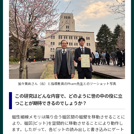
News
News 一覧
カテゴリ別
課程別
月別
イベントカレンダー
Event Calendar
加々美尚さん（右）と指導教員のPham先生とのツーショット写真
サイト構成
この研究はどんな内容で、どのように世の中の役に立
つことが期待できるのでしょうか？
学内向け情報
磁性細線メモリは隣り合う磁区間の磁壁を移動させることに
系詳細情報
より、磁区(ビット)を空間的に移動させることにより動作し
ます。したがって、各ビットの読み出しと書き込みにゲート