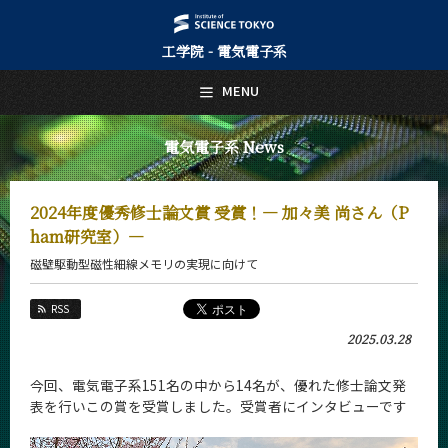
工学院 - 電気電子系
日本語
English
MENU
トップページ
Top Page
電気電子系 News
電気電子系について
About Us
2024年度優秀修士論文賞 受賞！― 加々美 尚さん（P
教育
ham研究室）―
Education
磁壁駆動型磁性細線メモリの実現に向けて
教員・研究室
Faculty and Laboratories
RSS
未来
2025.03.28
Future
今回、電気電子系151名の中から14名が、優れた修士論文発
入学案内
表を行いこの賞を受賞しました。受賞者にインタビューです
Admissions
電気電子系 News