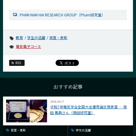
PHAM NAM HAI RESEARCH GROUP（Pham研究室）
教育
学生の活躍
受賞・表彰
電気電子コース
RSS
おすすめ記事
2026.04.17
令和7年電気学会全国大会優秀論文発表賞 ― 坂
田 篤典さん（德田研究室）
受賞・表彰
学生の活躍