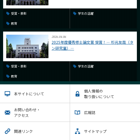
受賞・表彰
学生の活躍
教育
2026.04.06
2025年度優秀修士論文賞 受賞！― 杉元友哉（タ
ン研究室）―
受賞・表彰
学生の活躍
教育
個人情報の
本サイトについて
取り扱いについて
お問い合わせ・
広報誌
アクセス
関連リンク
サイトマップ