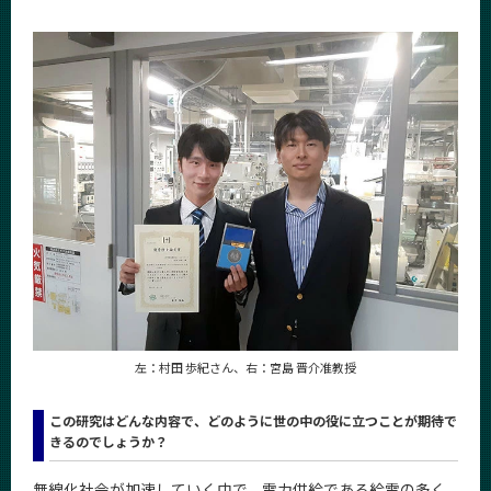
News
News 一覧
カテゴリ別
課程別
月別
イベントカレンダー
Event Calendar
サイト構成
左：村田 歩紀さん、右：宮島 晋介准教授
学内向け情報
この研究はどんな内容で、どのように世の中の役に立つことが期待で
系詳細情報
きるのでしょうか？
無線化社会が加速していく中で、電力供給である給電の多く