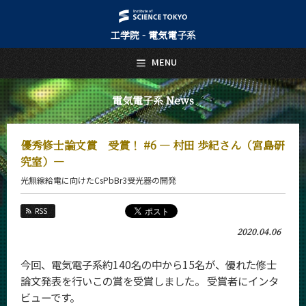
工学院 - 電気電子系
日本語
English
MENU
トップページ
Top Page
電気電子系 News
電気電子系について
About Us
優秀修士論文賞 受賞！ #6 ― 村田 歩紀さん（宮島研
教育
究室）―
Education
光無線給電に向けたCsPbBr3受光器の開発
教員・研究室
Faculty and Laboratories
RSS
未来
2020.04.06
Future
今回、電気電子系約140名の中から15名が、優れた修士
入学案内
Admissions
論文発表を行いこの賞を受賞しました。 受賞者にインタ
ビューです。
電気電子系 News