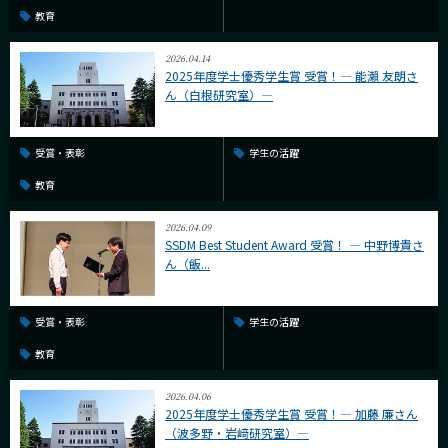
教育
2026.04.14
2025年度学士優秀学生賞 受賞！― 能瀨 友朗さ
ん（白根研究室）―
受賞・表彰
学生の活躍
教育
2026.04.09
SSDM Best Student Award 受賞！ ― 中野博貴さ
ん（飯...
受賞・表彰
学生の活躍
教育
2026.04.06
2025年度学士優秀学生賞 受賞！― 加藤 廉さん
（波多野・岩﨑研究室）―