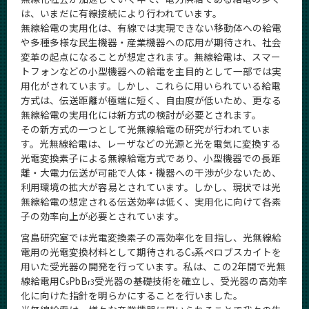
CLOSE
は、いまだに有線接続により行われています。
無線給電の実用化は、有線では実現できない移動体への給電
や多種多様な民生機器・産業機器への応用が期待され、社会
変革の起点になることが想定されます。無線給電は、スマー
トフォンなどの小型機器への給電を主目的として一部では実
用化がされています。しかし、これらに用いられている給電
方式は、伝送距離が極端に短く、自由度が低いため、更なる
無線給電の実用化には新方式の検討が必要とされます。
その新方式の一つとして光無線給電の研究が行われていま
す。光無線給電は、レーザなどの光源と光を電気に変換する
光電変換素子による無線給電方式であり、小型機器での長距
離・大電力伝送が可能で人体・機器への干渉が少ないため、
利用環境の拡大が容易とされています。しかし、現状では光
無線給電の想定される伝送効率は低く、実用化に向けて各素
子の効率向上が必要とされています。
宮島研究室では光電変換素子の高効率化を目指し、光無線給
電用の光電変換材料として期待されるC
系ペロブスカイトを
s
用いた受光器の開発を行っています。私は、この2年間で光無
線給電用C
PbB
受光器の基礎技術を確立し、受光器の高効率
s
r
3
化に向けた指針を明らかにすることを行いました。