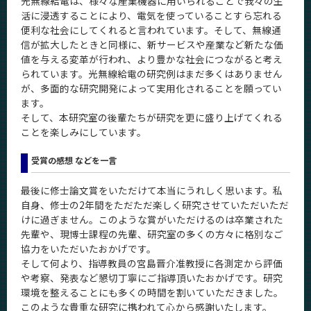
光無線給電は、様々な産業機器に用いられることで我々の生
活に浸透することにより、電気を使っていることすら忘れる
便利な社会にしてくれると言われています。そして、無線通
信が拡大したときと同様に、新サービスや産業など新たな価
値を与える変革が行われ、より豊かな社会につながると考え
られています。光無線給電の研究例はまだ多くはありません
が、多面的な研究開発によって実用化されることを願ってい
ます。
そして、本研究室の後輩たちが研究を更に盛り上げてくれる
ことを楽しみにしています。
受賞の感想 などを一言
最後に修士論文賞をいただけて本当にうれしく思います。私
自身、修士の2年間をただただ楽しく研究させていただいただ
けに過ぎません。このような賞がいただけるのは卒業された
先輩や、現博士課程の先輩、研究室の多くの方々に格別なご
協力をいただいたおかげです。
そして何より、指導教員の宮島晋介准教授に各測定から評価
や考察、発表など懇切丁寧にご指導頂いたおかげです。研究
環境を整えることにも多くの時間を割いていただきました。
このような貴重な研究に携われて心から感謝いたします。