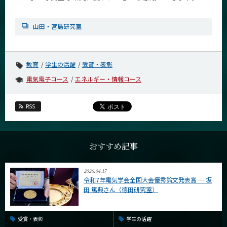
山田・宮島研究室
教育
学生の活躍
受賞・表彰
電気電子コース
エネルギー・情報コース
RSS
おすすめ記事
2026.04.17
令和7年電気学会全国大会優秀論文発表賞 ― 坂
田 篤典さん（德田研究室）
受賞・表彰
学生の活躍