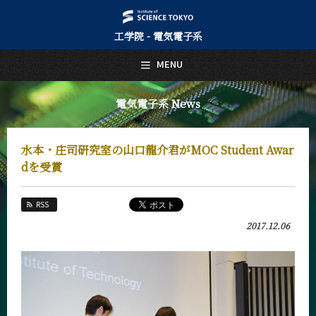
工学院 - 電気電子系
日本語
English
MENU
トップページ
Top Page
電気電子系 News
電気電子系について
About Us
水本・庄司研究室の山口龍介君がMOC Student Awar
教育
dを受賞
Education
教員・研究室
RSS
Faculty and Laboratories
2017.12.06
未来
Future
入学案内
Admissions
電気電子系 News