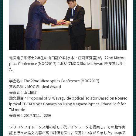
News
News 一覧
カテゴリ別
課程別
月別
電気電子系修士2年生の山口龍介君(水本・庄司研究室)が，22nd Microo
イベントカレンダー
ptics Conference (MOC2017)においてMOC Student Awardを受賞しまし
Event Calendar
た。
学会名：The 22nd Microoptics Conference (MOC2017)
賞の名称：MOC Student Award
受賞者：山口龍介
サイト構成
論文題目：Proposal of Si Waveguide Optical Isolator Based on Nonrec
iprocal TE-TM Mode Conversion Using Magneto-optical Phase Shift for
学内向け情報
TM mode
受賞日：2017年11月22日
系詳細情報
シリコンフォトニクス用の新しい光アイソレータを提案し，その動作実
証を行った論文内容が高い評価を受け，受賞につながりました。本学で