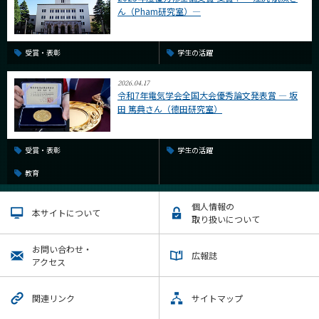
ん（Pham研究室）―
受賞・表彰
学生の活躍
2026.04.17
令和7年電気学会全国大会優秀論文発表賞 ― 坂
田 篤典さん（德田研究室）
受賞・表彰
学生の活躍
教育
個人情報の
本サイトについて
取り扱いについて
お問い合わせ・
広報誌
アクセス
関連リンク
サイトマップ