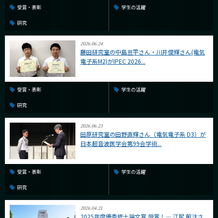
受賞・表彰
学生の活躍
研究
2026.06.24
藤田研究室の中島亘平さん・川井俊輝さん(電気
電子系M2)がIPEC 2026...
受賞・表彰
学生の活躍
研究
2026.06.23
田原研究室の田野直輝さん（電気電子系 D3）が
日本超音波医学会第99会学術...
受賞・表彰
学生の活躍
研究
2026.04.21
2025年度優秀修士論文賞 受賞！― 江尻 航汰さ