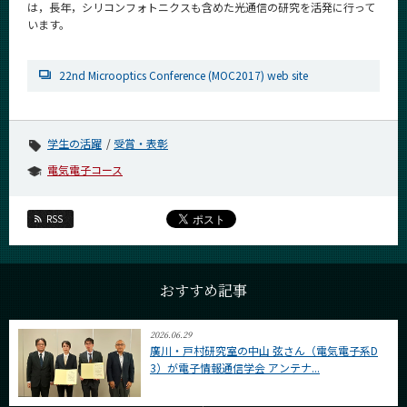
は，長年，シリコンフォトニクスも含めた光通信の研究を活発に行って
CLOSE
います。
22nd Microoptics Conference (MOC2017) web site
学生の活躍
受賞・表彰
電気電子コース
RSS
おすすめ記事
2026.06.29
廣川・戸村研究室の中山 弦さん（電気電子系D
3）が電子情報通信学会 アンテナ...