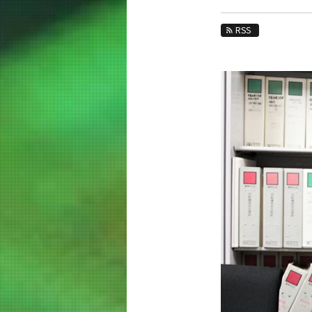
教育
RSS
教員・研究室
未来
入学案内
電気電子系 News
News 一覧
カテゴリ別
課程別
月別
イベントカレンダー