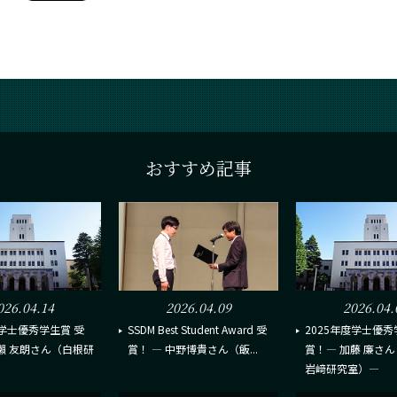
おすすめ記事
026.04.14
2026.04.09
2026.04.
度学士優秀学生賞 受
SSDM Best Student Award 受
2025年度学士優秀
瀨 友朗さん（白根研
賞！ ― 中野博貴さん（飯...
賞！― 加藤 廉さ
岩﨑研究室）―