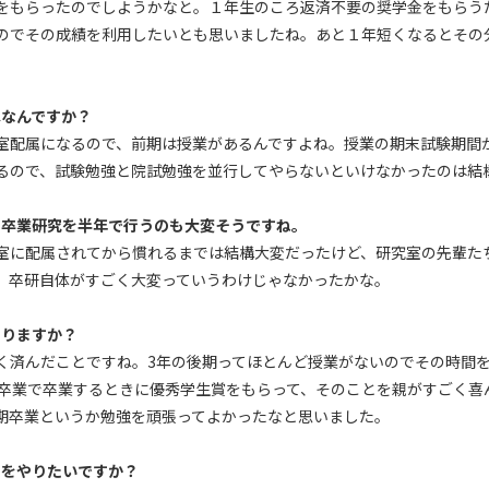
をもらったのでしようかなと。１年生のころ返済不要の奨学金をもらう
のでその成績を利用したいとも思いましたね。あと１年短くなるとその
はなんですか？
室配属になるので、前期は授業があるんですよね。授業の期末試験期間
るので、試験勉強と院試勉強を並行してやらないといけなかったのは結
る卒業研究を半年で行うのも大変そうですね。
室に配属されてから慣れるまでは結構大変だったけど、研究室の先輩た
、卒研自体がすごく大変っていうわけじゃなかったかな。
ありますか？
く済んだことですね。3年の後期ってほとんど授業がないのでその時間
期卒業で卒業するときに優秀学生賞をもらって、そのことを親がすごく喜
期卒業というか勉強を頑張ってよかったなと思いました。
とをやりたいですか？