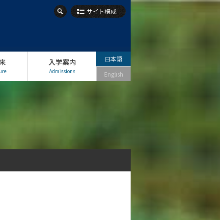
サイト構成
日本語
来
入学案内
ure
Admissions
English