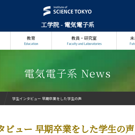
工学院 - 電気電子系
教育
教員・研究室
未
Education
Faculty and Laboratories
Fut
電気電子系 News
学生インタビュー 早期卒業をした学生の声
タビュー 早期卒業をした学生の声