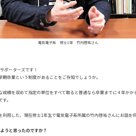
電気電子系 修士1年 竹内啓祐さん
Pサポーターズです！
早期卒業という制度があることをご存知でしょうか。
な成績を収めて指定の単位をすべて取ると普通なら卒業までに４年かか
です。
を利用した、現在修士1年生で電気電子系所属の竹内啓祐さんにお話を
しようと思ったのですか？