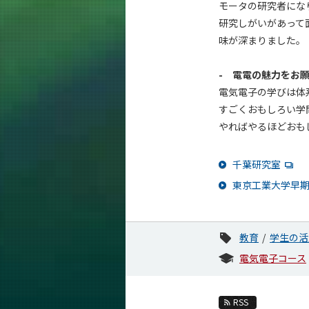
モータの研究者にな
研究しがいがあって
味が深まりました。
- 電電の魅力をお
電気電子の学びは体
すごくおもしろい学
やればやるほどおも
千葉研究室
東京工業大学早
教育
学生の活
電気電子コース
RSS