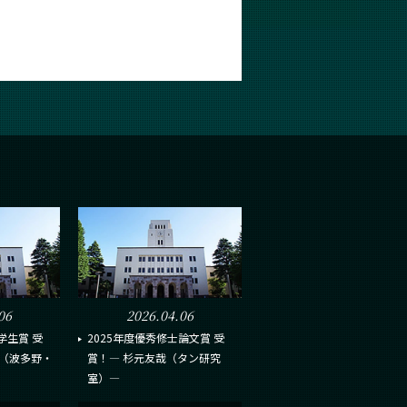
06
2026.04.06
学生賞 受
2025年度優秀修士論文賞 受
ん（波多野・
賞！― 杉元友哉（タン研究
室）―