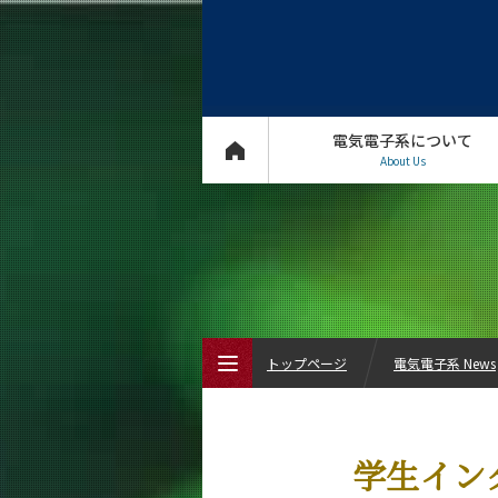
電気電子系について
About Us
トップページ
電気電子系 News
トップページ
学生イン
電気電子系について