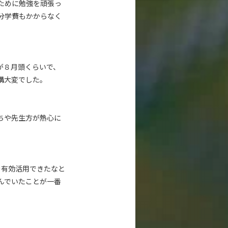
ために勉強を頑張っ
分学費もかからなく
が８月頭くらいで、
構大変でした。
ちや先生方が熱心に
を有効活用できたなと
んでいたことが一番