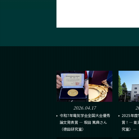
2026.04.17
2
令和7年電気学会全国大会優秀
2025年
論文発表賞 ― 坂田 篤典さん
賞！― 能
（德田研究室）
究室）―