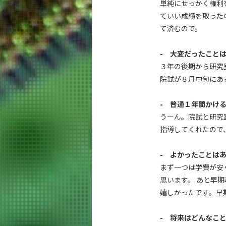
単純にせっかく権利
ていい成績を取った
て済むので。
- 大変だったこと
３年の後期から研究
院試が８月中旬にあ
- 普通１年間かけ
うーん。院試と研究
指導してくれたので
- よかったことは
まず一つは学費が安
思います。 あと早
嬉しかったです。早
- 将来はどんなこ