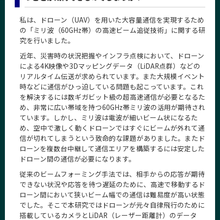
CLOSE
私は、ドローン（UAV）を用いた大容量通信を実現するため
の「ミリ波（60GHz帯）の高速ビーム追従技術」に関する研
究を行いました。
近年、災害時の状況把握やインフラ点検において、ドローン
による4K映像や3Dマッピングデータ（LiDAR点群）などの
リアルタイム伝送が求められています。また大規模イベント
時などに通信がひっ迫している問題も起こっています。これ
を解決するには数ギガビット級の超高速通信が必要となるた
め、非常に広い帯域を持つ60GHz帯ミリ波の活用が期待され
ています。しかし、ミリ波は電波が細いビーム状になるた
め、空中で激しく動くドローンではすぐにビームが外れて通
信が切れてしまうという致命的な課題がありました。またド
ローンを複数台中継して通信エリアを構築するには安定した
ドローン間の通信が必要になります。
従来のビームフォーミング手法では、相手からの応答が期待
できない状況や応答を待つ遅延のために、高速で移動するド
ローン間において狭いビーム幅での通信は難易度が高い状態
でした。そこで本研究ではドローンが元々自律飛行のために
搭載しているカメラとLiDAR（レーザー距離計）のデータ