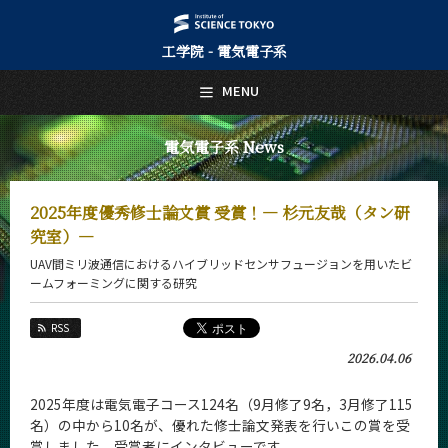
工学院 - 電気電子系
日本語
English
MENU
トップページ
Top Page
電気電子系 News
電気電子系について
About Us
2025年度優秀修士論文賞 受賞！― 杉元友哉（タン研
教育
究室）―
Education
UAV間ミリ波通信におけるハイブリッドセンサフュージョンを用いたビ
教員・研究室
ームフォーミングに関する研究
Faculty and Laboratories
RSS
未来
Future
2026.04.06
入学案内
2025年度は電気電子コース124名（9月修了9名，3月修了115
Admissions
名）の中から10名が、優れた修士論文発表を行いこの賞を受
賞しました。受賞者にインタビューです。
電気電子系 News