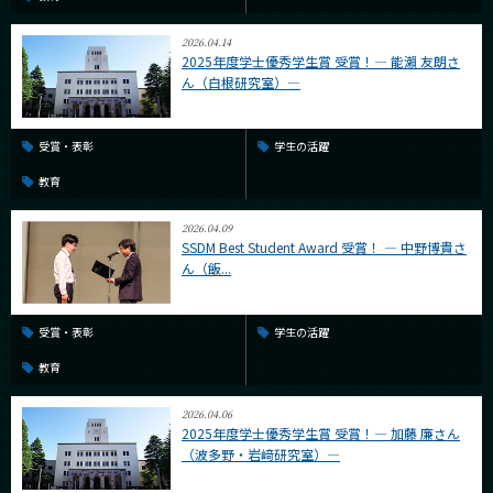
2026.04.14
2025年度学士優秀学生賞 受賞！― 能瀨 友朗さ
ん（白根研究室）―
受賞・表彰
学生の活躍
教育
2026.04.09
SSDM Best Student Award 受賞！ ― 中野博貴さ
ん（飯...
受賞・表彰
学生の活躍
教育
2026.04.06
2025年度学士優秀学生賞 受賞！― 加藤 廉さん
（波多野・岩﨑研究室）―