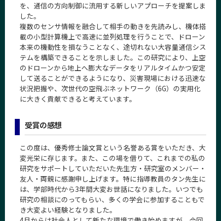
を、通信の方向制御に流用する新しいアプローチを提案しま
した。
複数のセンサ情報を融合して相手の動きを先読みし、機体搭
載の小型計算機上で高速に並列処理を行うことで、ドローン
本来の機動性を損なうことなく、途切れない大容量通信シス
テムを構築できることを示しました。この研究により、上空
のドローンから地上へ膨大なデータをリアルタイムかつ安定
して送ることができるようになり、災害現場における迅速な
状況把握や、次世代の空飛ぶネットワーク（6G）の実用化
に大きく貢献できると考えています。
受賞の感想
この度は、優秀修士論文賞という名誉ある賞をいただき、大
変光栄に存じます。また、この場を借りて、これまでの私の
研究をサポートしていただいた先生方・研究室のメンバー・
友人・両親に感謝申し上げます。特に指導教員のタン先生に
は、学部時代から3年間大変お世話になりました。いつでも
研究の相談にのってもらい、多くの学会に参加することもで
き大変よい経験となりました。
4月からは社会人として新たな環境で働き始めますが、今回