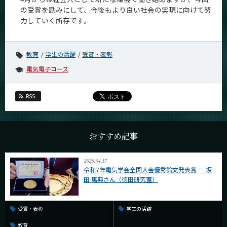
の受賞を励みにして、今後もより良い社会の実現に向けて努
力していく所存です。
教育
学生の活躍
受賞・表彰
電気電子コース
RSS
おすすめ記事
2026.04.17
令和7年電気学会全国大会優秀論文発表賞 ― 坂
田 篤典さん（德田研究室）
受賞・表彰
学生の活躍
教育