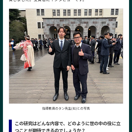
News
News 一覧
カテゴリ別
課程別
月別
イベントカレンダー
Event Calendar
サイト構成
学内向け情報
指導教員のタン先生(右)との写真
系詳細情報
この研究はどんな内容で、どのように世の中の役に立
つことが期待できるのでしょうか？