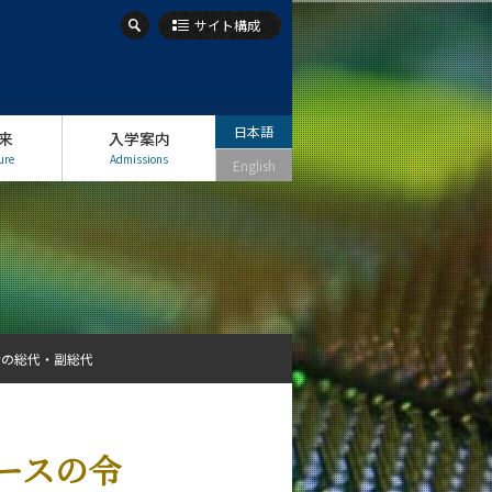
サイト構成
日本語
来
入学案内
ure
Admissions
English
者の総代・副総代
ースの令