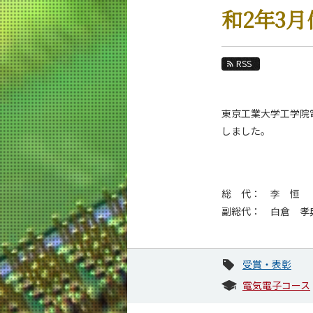
教育
和2年3
教員・研究室
未来
RSS
入学案内
東京工業大学工学院
電気電子系 News
しました。
News 一覧
カテゴリ別
課程別
総 代： 李 恒
月別
副総代： 白倉 孝
イベントカレンダー
受賞・表彰
電気電子コース