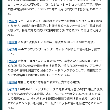
ェネレーションが変わる。「G」はジェネレーションの頭文字で、現在
の携帯電話等は4Gで、5Gは2020年の実用化に向けた開発が行われてい
る。
[用語2]
フェーズドアレイ
: 複数のアンテナへ位相差をつけた信号を給電
する技術。放射方向を電気的に制御するビームフォーミング（電波を細
く絞って、特定の方向に向けて集中的に発射する技術）の実現に利用さ
れる。
[用語3]
ミリ波
: 波長が1～10 mm、周波数が30～300 GHzの電波。
[用語4]
Webブラウジング
: インターネットに接続して情報を探し出す
こと。
[用語5]
位相検出回路
: 入力信号の位相が、基準となる参照信号に対して
どれだけ違うかの差分値を検出する回路。得られた差分値を、アンテナ
の信号の位相を調整する回路にフィードバックすることで、高精度にア
ンテナの各素子の位相を調整することができる。
[用語6]
飽和出力電力
: 増幅器が最大で出力できる電力。
[用語7]
256QAM：
: デジタルデータと電波や電気信号の間で相互に変換
を行うためのデジタル変調方式の一つ。位相が直交する2つの波を合成
して搬送波とし、それぞれを16段階の振幅で識別する方式で、16×16
の256値のシンボルを利用して一度に8ビットの情報を伝送することがで
きる。