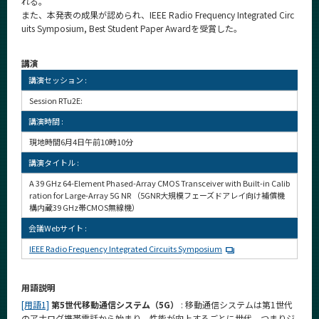
れる。
また、本発表の成果が認められ、IEEE Radio Frequency Integrated Circ
uits Symposium, Best Student Paper Awardを受賞した。
講演
講演セッション :
Session RTu2E:
講演時間 :
現地時間6月4日午前10時10分
講演タイトル :
A 39 GHz 64-Element Phased-Array CMOS Transceiver with Built-in Calib
ration for Large-Array 5G NR （5GNR大規模フェーズドアレイ向け補償機
構内蔵39 GHz帯CMOS無線機）
会議Webサイト :
IEEE Radio Frequency Integrated Circuits Symposium
用語説明
[用語1]
第5世代移動通信システム（5G）
: 移動通信システムは第1世代
のアナログ携帯電話から始まり、性能が向上するごとに世代、つまりジ