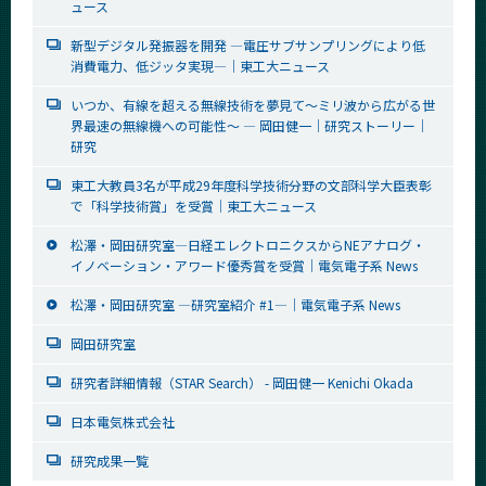
ュース
新型デジタル発振器を開発 ―電圧サブサンプリングにより低
消費電力、低ジッタ実現―│東工大ニュース
いつか、有線を超える無線技術を夢見て～ミリ波から広がる世
界最速の無線機への可能性～ ― 岡田健一│研究ストーリー｜
研究
東工大教員3名が平成29年度科学技術分野の文部科学大臣表彰
で「科学技術賞」を受賞│東工大ニュース
松澤・岡田研究室―日経エレクトロニクスからNEアナログ・
イノベーション・アワード優秀賞を受賞｜電気電子系 News
松澤・岡田研究室 ―研究室紹介 #1―│電気電子系 News
岡田研究室
研究者詳細情報（STAR Search） - 岡田健一 Kenichi Okada
日本電気株式会社
研究成果一覧