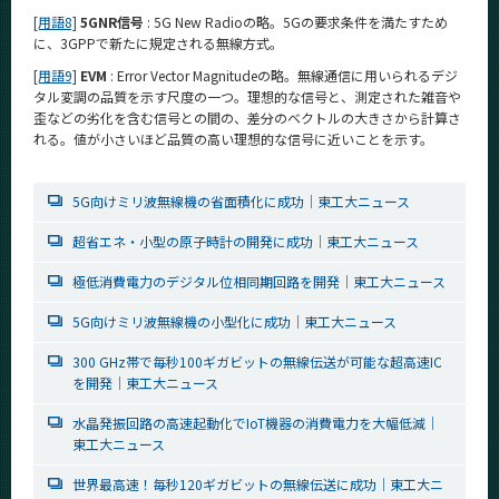
[用語8]
5GNR信号
: 5G New Radioの略。5Gの要求条件を満たすため
に、3GPPで新たに規定される無線方式。
[用語9]
EVM
: Error Vector Magnitudeの略。無線通信に用いられるデジ
タル変調の品質を示す尺度の一つ。理想的な信号と、測定された雑音や
歪などの劣化を含む信号との間の、差分のベクトルの大きさから計算さ
れる。値が小さいほど品質の高い理想的な信号に近いことを示す。
5G向けミリ波無線機の省面積化に成功│東工大ニュース
超省エネ・小型の原子時計の開発に成功│東工大ニュース
極低消費電力のデジタル位相同期回路を開発│東工大ニュース
5G向けミリ波無線機の小型化に成功│東工大ニュース
300 GHz帯で毎秒100ギガビットの無線伝送が可能な超高速IC
を開発│東工大ニュース
水晶発振回路の高速起動化でIoT機器の消費電力を大幅低減│
東工大ニュース
世界最高速！毎秒120ギガビットの無線伝送に成功│東工大ニ