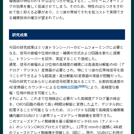
幅強度の特性のわずかなばらつきが発生すると、このビームフォーミン
グの効果を著しく低減させてしまう。そのため、特性のばらつきをきわ
めて低く抑える必要があり、ミリ波の帯域でそれを低コストで実現でき
る補償技術の確立が望まれていた。
研究成果
今回の研究成果はミリ波トランシーバーのビームフォーミングに必要と
なる、信号の振幅や位相の検出・補償の方式および回路を新たに提案
し、トランシーバーを試作、実証することで達成した。
通常、信号の振幅および位相の高精度の補償には高速高分解能のAD（ア
ナログ・デジタル）変換器が必要とされ、特にミリ波の広帯域信号を扱
うことができるような超高速・高分解能AD変換器の実装が困難だった。
今回の研究ではあらかじめ前信号処理を加えることで、比較的低速度の
[用語5]
AD変換器とカウンターによる
位相検出回路
により、高精度な振
幅・位相の検出を可能とした。
それにより、これまで位相検出に必要だった高精度アナログ量の検出
を、CMOS回路の極めて高い時間分解能に変換した上で、デジタル的に
処理することが可能となったため、コンパクトな回路で高精度な補償機
構内蔵の5G向けミリ波帯フェーズドアレイ無線機を実現できた。
このフェーズドアレイ無線機を最小配線半ピッチ65 nm（ナノメート
ル）のシリコンCMOSプロセスで試作し、12平方 mmの小面積に4系統
のフェーズドアレイ無線機を搭載した（図1）。現在、5G向けに利用が