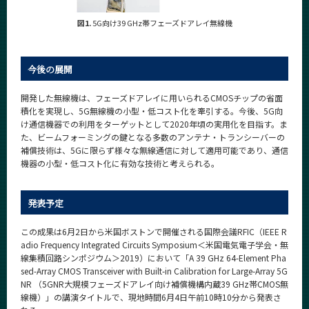
図1.
5G向け39 GHz帯フェーズドアレイ無線機
今後の展開
開発した無線機は、フェーズドアレイに用いられるCMOSチップの省面
積化を実現し、5G無線機の小型・低コスト化を牽引する。今後、5G向
け通信機器での利用をターゲットとして2020年頃の実用化を目指す。ま
た、ビームフォーミングの鍵となる多数のアンテナ・トランシーバーの
補償技術は、5Gに限らず様々な無線通信に対して適用可能であり、通信
機器の小型・低コスト化に有効な技術と考えられる。
発表予定
この成果は6月2日から米国ボストンで開催される国際会議RFIC（IEEE R
adio Frequency Integrated Circuits Symposium＜米国電気電子学会・無
線集積回路シンポジウム＞2019）において「A 39 GHz 64-Element Pha
sed-Array CMOS Transceiver with Built-in Calibration for Large-Array 5G
NR （5GNR大規模フェーズドアレイ向け補償機構内蔵39 GHz帯CMOS無
線機）」の講演タイトルで、現地時間6月4日午前10時10分から発表さ