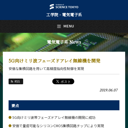
工学院 - 電気電子系
日本語
English
MENU
トップページ
Top Page
電気電子系 News
電気電子系について
About Us
5G向けミリ波フェーズドアレイ無線機を開発
教育
安価な集積回路を用いて高精度指向性制御を実現
Education
教員・研究室
RSS
Faculty and Laboratories
2019.06.07
未来
Future
要点
入学案内
Admissions
5G向けミリ波帯フェーズドアレイ無線機の開発に成功
安価で量産可能なシリコンCMOS集積回路チップにより実現
電気電子系 News