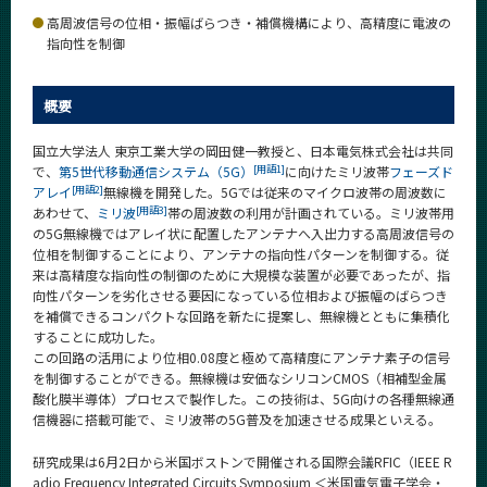
News
高周波信号の位相・振幅ばらつき・補償機構により、高精度に電波の
指向性を制御
News 一覧
カテゴリ別
概要
課程別
国立大学法人 東京工業大学の岡田健一教授と、日本電気株式会社は共同
[用語1]
で、
第5世代移動通信システム（5G）
に向けたミリ波帯
フェーズド
月別
[用語2]
アレイ
無線機を開発した。5Gでは従来のマイクロ波帯の周波数に
[用語3]
あわせて、
ミリ波
帯の周波数の利用が計画されている。ミリ波帯用
イベントカレンダー
の5G無線機ではアレイ状に配置したアンテナへ入出力する高周波信号の
Event Calendar
位相を制御することにより、アンテナの指向性パターンを制御する。従
来は高精度な指向性の制御のために大規模な装置が必要であったが、指
向性パターンを劣化させる要因になっている位相および振幅のばらつき
を補償できるコンパクトな回路を新たに提案し、無線機とともに集積化
することに成功した。
サイト構成
この回路の活用により位相0.08度と極めて高精度にアンテナ素子の信号
を制御することができる。無線機は安価なシリコンCMOS（相補型金属
学内向け情報
酸化膜半導体）プロセスで製作した。この技術は、5G向けの各種無線通
信機器に搭載可能で、ミリ波帯の5G普及を加速させる成果といえる。
系詳細情報
研究成果は6月2日から米国ボストンで開催される国際会議RFIC（IEEE R
adio Frequency Integrated Circuits Symposium ＜米国電気電子学会・