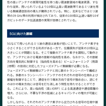
性の高いアンテナの実現可能性を持つ高い周波数領域の電波資源、すな
わち従来、用いられているより10倍以上高い周波数帯であるミリ波を用
いる無線通信技術の導入が期待されている。特に、北米などではミリ波
帯の39 GHz帯の利用が検討されており、従来の100倍以上速い毎秒10ギ
ガビットのデータ伝送速度の実現が目標とされている。
5Gに向けた課題
5Gなどで用いられるミリ波の通信は波長が短いことで、アンテナ素子を
小さくすることができる利点がある一方で、伝搬損失が従来の10倍以上
大きいことが問題となる。そこで複数のアンテナ素子を調和して動作さ
せ、アンテナにおける電波の放射の指向性を高め、なおかつ、その放射
方向を電気的に制御する（指向性を高める）ビームフォーミング（用語
2参照）の技術に対応したフェーズドアレイ無線機が必要になる。
フェーズドアレイ無線機はアンテナと同じ数のトランシーバーで構成さ
れる。多数のトランシーバー・アンテナのそれぞれの信号の位相および
振幅を制御することで、通信を行う端末方向で信号が強め合い、逆にそ
のほかの端末方向には信号を打ち消しあう特性を持たせることができ
る。これにより、高い指向性（高いEIRP）による高速通信や通信距離の
増大、さらには、不要な干渉の低減によるキャパシティの増大が可能に
なる。
しかしながら、それぞれのアンテナ素子から出力される信号の位相や振