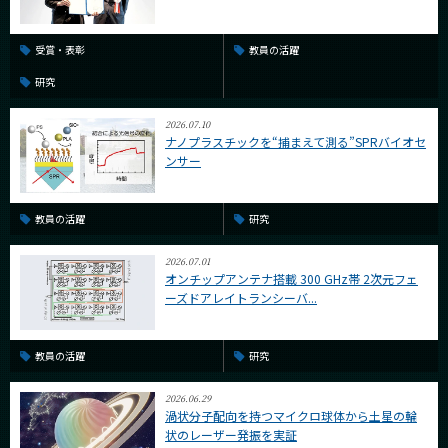
受賞・表彰
教員の活躍
研究
2026.07.10
ナノプラスチックを“捕まえて測る”SPRバイオセ
ンサー
教員の活躍
研究
2026.07.01
オンチップアンテナ搭載 300 GHz帯 2次元フェ
ーズドアレイトランシーバ...
教員の活躍
研究
2026.06.29
渦状分子配向を持つマイクロ球体から土星の輪
状のレーザー発振を実証