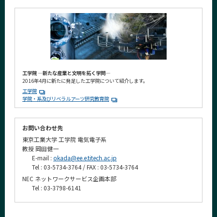
工学院 ―新たな産業と文明を拓く学問―
2016年4月に新たに発足した工学院について紹介します。
工学院
学院・系及びリベラルアーツ研究教育院
お問い合わせ先
東京工業大学 工学院 電気電子系
教授 岡田健一
E-mail :
okada@ee.e.titech.ac.jp
Tel : 03-5734-3764 / FAX : 03-5734-3764
NEC ネットワークサービス企画本部
Tel : 03-3798-6141