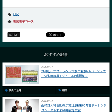
研究
電気電子コース
RSS
おすすめ記事
2026.07.14
世界初、サブテラヘルツ波二偏波MIMOアンテナ
一体型無線機モジュールの開発に...
教員の活躍
研究
2026.07.14
山崎雄大特任助教が第1回未来60年賞チャレンジ
コンテスト未来60年賞を受賞