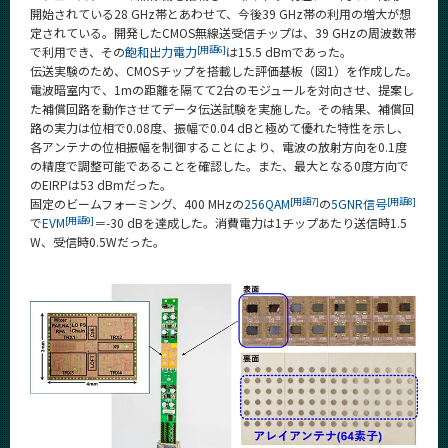
開始されている28 GHz帯とあわせて、今後39 GHz帯の利用の増大が想
定されている。開発したCMOS無線送受信チップは、39 GHzの周波数帯
[用語6]
で利用でき、その
飽和出力電力
は15.5 dBmであった。
伝送実験のため、CMOSチップを搭載した評価基板（図1）を作成した。
電波暗室内で、1mの距離を隔てて2台のモジュールを対向させ、提案し
た補償回路を動作させてデータ伝送試験を実施した。その結果、補償回
路の実力は位相で0.08度、振幅で0.04 dBと極めて優れた特性を示し、
各アンテナの位相振幅を制御することにより、電波の放射方向を0.1度
の精度で調整可能であることを確認した。また、最大となる0度方向で
のEIRPは53 dBmだった。
[用語7]
[用語8]
固定のビームフォーミング、400 MHzの
256QAM
の
5GNR信号
[用語9]
で
EVM
＝-30 dBを達成した。消費電力は1チップあたり送信時1.5
W、受信時0.5Wだった。