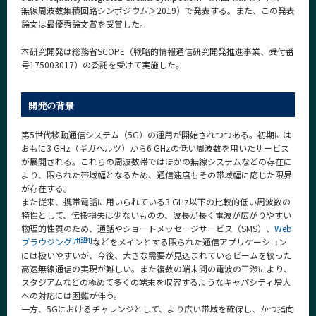
CLOSE
無線周波数集積回路シンポジウム＞2019）で発表する。また、この発表
論文は最優秀論文賞を受賞した。
本研究開発は総務省SCOPE（戦略的情報通信研究開発推進事業、受付番
号175003017）の委託を受けて実施した。
開発の背景
第5世代移動通信システム（5G）の運用が開始されつつある。初期には
おもに3 GHz（ギガヘルツ）から6 GHzの低い周波数を用いたサービス
が展開される。これらの周波数帯ではほかの無線システムなどの存在に
より、限られた帯域幅となるため、通信速度もその帯域幅に応じた限界
が存在する。
また従来、携帯電話に用いられている3 GHz以下の比較的低い周波数の
特性として、伝搬損失は少ないものの、波長が長く電波が広がりやすい
物理的性質のため、通話やショートメッセージサービス（SMS）、
Web
[用語4]
ブラウジング
などをメインとする限られた通信アプリケーション
には扱いやすいが、今後、大きな需要が見込まれているビームを絞った
高速無線通信の実現が難しい。また複数の端末間の電波の干渉により、
スタジアムなどの極めて多くの端末を収容するようなキャパシティ増大
への対応には困難が伴う。
一方、5Gにおけるチャレンジとして、より広い帯域を確保し、かつ指向