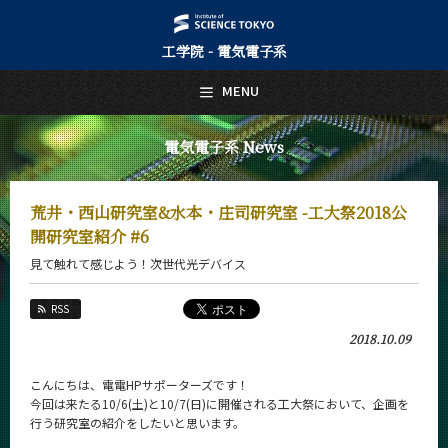
工学院 - 電気電子系
日本語
English
MENU
トップページ
Top Page
電気電子系 News
電気電子系について
About Us
荒井・西山研究室&水本・庄司研究室 -工大祭2018公
教育
開研究室紹介 #6
Education
見て触れて感じよう！次世代光デバイス
教員・研究室
Faculty and Laboratories
RSS
未来
2018.10.09
Future
こんにちは、電電HPサポーターズです！
入学案内
今回は来たる10/6(土)と10/7(日)に開催される工大祭において、企画を
Admissions
行う研究室の紹介をしたいと思います。
電気電子系 News