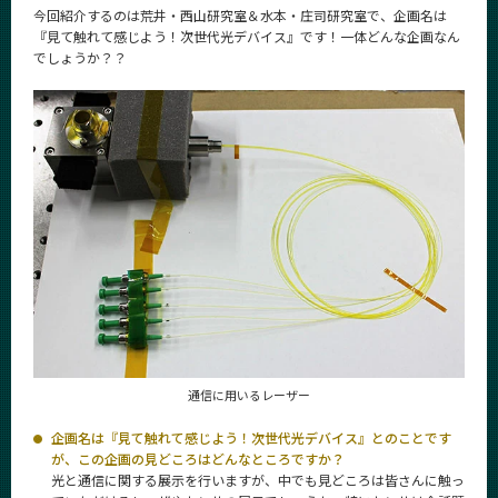
今回紹介するのは荒井・西山研究室＆水本・庄司研究室で、企画名は
News
『見て触れて感じよう！次世代光デバイス』です！一体どんな企画なん
News 一覧
でしょうか？？
カテゴリ別
課程別
月別
イベントカレンダー
Event Calendar
サイト構成
通信に用いるレーザー
学内向け情報
企画名は『見て触れて感じよう！次世代光デバイス』とのことです
系詳細情報
が、この企画の見どころはどんなところですか？
光と通信に関する展示を行いますが、中でも見どころは皆さんに触っ