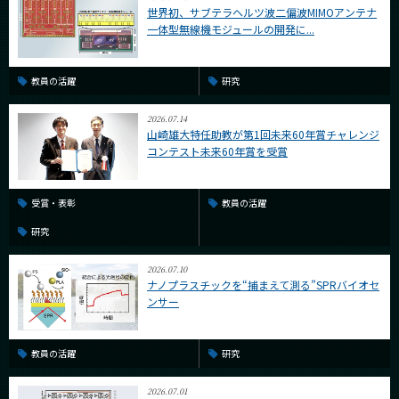
世界初、サブテラヘルツ波二偏波MIMOアンテナ
一体型無線機モジュールの開発に...
教員の活躍
研究
2026.07.14
山崎雄大特任助教が第1回未来60年賞チャレンジ
コンテスト未来60年賞を受賞
受賞・表彰
教員の活躍
研究
2026.07.10
ナノプラスチックを“捕まえて測る”SPRバイオセ
ンサー
教員の活躍
研究
2026.07.01