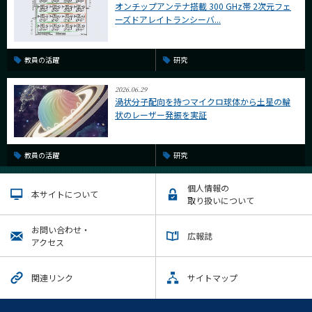
オンチップアンテナ搭載 300 GHz帯 2次元フェ
ーズドアレイトランシーバ...
教員の活躍
研究
2026.06.29
渦状分子配向を持つマイクロ球体から土星の輪
状のレーザー発振を実証
教員の活躍
研究
個人情報の
本サイトについて
取り扱いについて
お問い合わせ・
広報誌
アクセス
関連リンク
サイトマップ