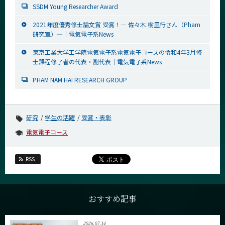
SSDM Young Researcher Award
2021年度優秀修士論文賞 受賞！― 佐々木 樹里行さん（Pham
研究室）―｜電気電子系News
東京工業大学工学院電気電子系電気電子コースの令和4年3月修
士課程修了者の代表・副代表｜電気電子系News
PHAM NAM HAI RESEARCH GROUP
研究
学生の活躍
受賞・表彰
電気電子コース
RSS
おすすめ記事
2026.07.14