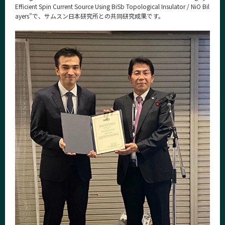
Efficient Spin Current Source Using BiSb Topological Insulator / NiO Bil
News
ayers”で、サムスン日本研究所との共同研究成果です。
News 一覧
カテゴリ別
課程別
月別
イベントカレンダー
Event Calendar
サイト構成
学内向け情報
系詳細情報