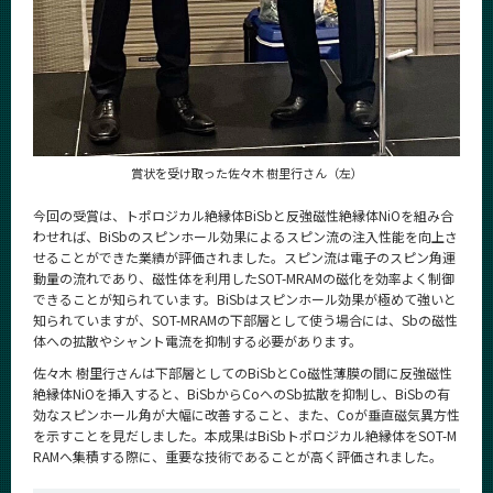
CLOSE
賞状を受け取った佐々木 樹里行さん（左）
今回の受賞は、トポロジカル絶縁体BiSbと反強磁性絶縁体NiOを組み合
わせれば、BiSbのスピンホール効果によるスピン流の注入性能を向上さ
せることができた業績が評価されました。スピン流は電子のスピン角運
動量の流れであり、磁性体を利用したSOT-MRAMの磁化を効率よく制御
できることが知られています。BiSbはスピンホール効果が極めて強いと
知られていますが、SOT-MRAMの下部層として使う場合には、Sbの磁性
体への拡散やシャント電流を抑制する必要があります。
佐々木 樹里行さんは下部層としてのBiSbとCo磁性薄膜の間に反強磁性
絶縁体NiOを挿入すると、BiSbからCoへのSb拡散を抑制し、BiSbの有
効なスピンホール角が大幅に改善すること、また、Coが垂直磁気異方性
を示すことを見だしました。本成果はBiSbトポロジカル絶縁体をSOT-M
RAMへ集積する際に、重要な技術であることが高く評価されました。