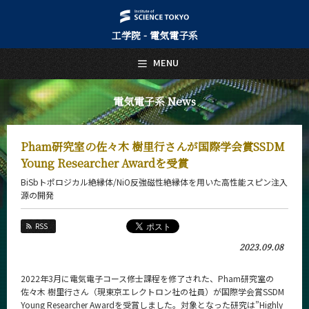
工学院 - 電気電子系
日本語
English
MENU
トップページ
Top Page
電気電子系 News
電気電子系について
About Us
Pham研究室の佐々木 樹里行さんが国際学会賞SSDM
教育
Young Researcher Awardを受賞
Education
BiSbトポロジカル絶縁体/NiO反強磁性絶縁体を用いた高性能スピン注入
教員・研究室
源の開発
Faculty and Laboratories
RSS
未来
Future
2023.09.08
入学案内
2022年3月に電気電子コース修士課程を修了された、Pham研究室の
Admissions
佐々木 樹里行さん（現東京エレクトロン社の社員）が国際学会賞SSDM
Young Researcher Awardを受賞しました。対象となった研究は”Highly
電気電子系 News