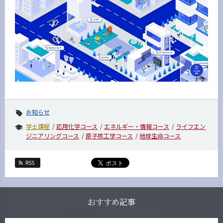
News
News 一覧
カテゴリ別
課程別
月別
イベントカレンダー
Event Calendar
お知らせ
学士課程
応用化学コース
エネルギー・情報コース
ライフエン
ジニアリングコース
原子核工学コース
地球生命コース
サイト構成
RSS
学内向け情報
系詳細情報
おすすめ記事