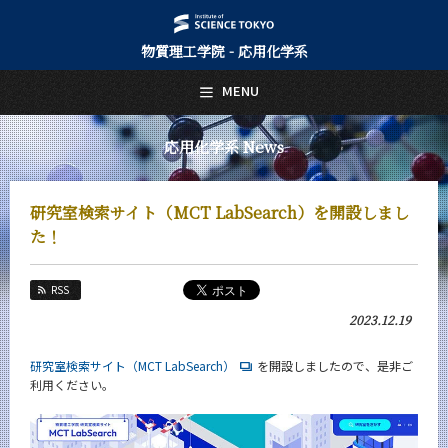
物質理工学院 - 応用化学系
日本語
English
MENU
トップページ
Top Page
応用化学系 News
応用化学系について
About Us
研究室検索サイト（MCT LabSearch）を開設しまし
教育
た！
Education
教員・研究室
RSS
Faculty and Laboratories
2023.12.19
未来
Future
研究室検索サイト（MCT LabSearch）
を開設しましたので、是非ご
利用ください。
入学案内
Admissions
応用化学系 News