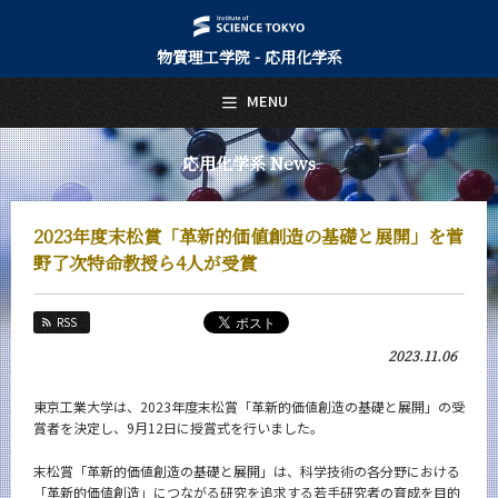
物質理工学院 - 応用化学系
日本語
English
MENU
トップページ
Top Page
応用化学系 News
応用化学系について
About Us
2023年度末松賞「革新的価値創造の基礎と展開」を菅
教育
野了次特命教授ら4人が受賞
Education
教員・研究室
RSS
Faculty and Laboratories
2023.11.06
未来
Future
東京工業大学は、2023年度末松賞「革新的価値創造の基礎と展開」の受
賞者を決定し、9月12日に授賞式を行いました。
入学案内
Admissions
末松賞「革新的価値創造の基礎と展開」は、科学技術の各分野における
「革新的価値創造」につながる研究を追求する若手研究者の育成を目的
応用化学系 News