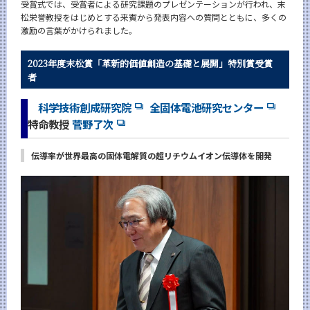
受賞式では、受賞者による研究課題のプレゼンテーションが行われ、末
松栄誉教授をはじめとする来賓から発表内容への質問とともに、多くの
激励の言葉がかけられました。
2023年度末松賞「革新的価値創造の基礎と展開」特別賞受賞
者
科学技術創成研究院
全固体電池研究センター
特命教授
菅野了次
伝導率が世界最高の固体電解質の超リチウムイオン伝導体を開発