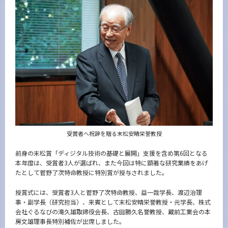
CLOSE
受賞者へ祝辞を贈る末松安晴栄誉教授
前身の末松賞「ディジタル技術の基礎と展開」支援を含め第6回となる
本年度は、受賞者3人が選ばれ、また今回は特に顕著な研究業績をあげ
たとして菅野了次特命教授に特別賞が授与されました。
授賞式には、受賞者3人と菅野了次特命教授、益一哉学長、渡辺治理
事・副学長（研究担当）、来賓として末松安晴栄誉教授・元学長、株式
会社ぐるなびの滝久雄取締役会長、古田勝久名誉教授、蔵前工業会の本
房文雄理事長特別補佐が出席しました。