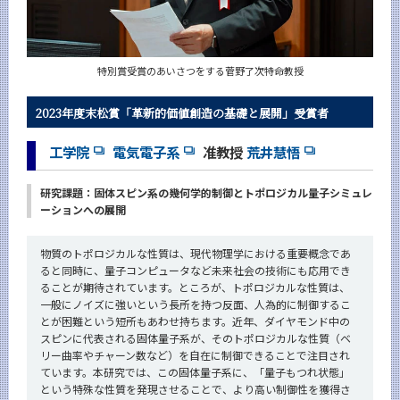
特別賞受賞のあいさつをする菅野了次特命教授
2023年度末松賞「革新的価値創造の基礎と展開」受賞者
工学院
電気電子系
准教授
荒井慧悟
研究課題：固体スピン系の幾何学的制御とトポロジカル量子シミュレ
ーションへの展開
物質のトポロジカルな性質は、現代物理学における重要概念であ
ると同時に、量子コンピュータなど未来社会の技術にも応用でき
ることが期待されています。ところが、トポロジカルな性質は、
一般にノイズに強いという長所を持つ反面、人為的に制御するこ
とが困難という短所もあわせ持ちます。近年、ダイヤモンド中の
スピンに代表される固体量子系が、そのトポロジカルな性質（ベ
リー曲率やチャーン数など）を自在に制御できることで注目され
ています。本研究では、この固体量子系に、「量子もつれ状態」
という特殊な性質を発現させることで、より高い制御性を獲得さ