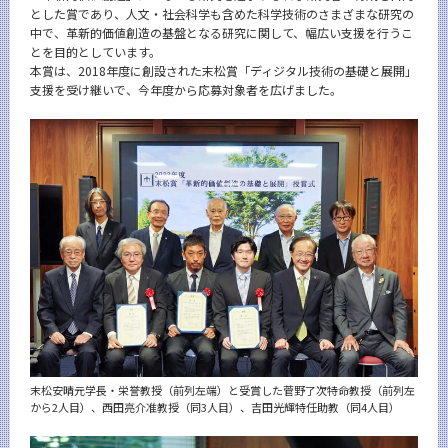
とした賞であり、人文・社会科学も含めた科学技術のさまざまな研究の
News
中で、革新的価値創造の基盤となる研究に関して、幅広い支援を行うこ
News 一覧
とを目的としています。
本賞は、2018年度に創設された末松賞「ディジタル技術の基礎と展開」
カテゴリ別
支援を受け継いで、今年度から応募対象者を広げました。
課程別
月別
イベントカレンダー
Event Calendar
サイト構成
学内向け情報
末松安晴元学長・栄誉教授（前列左端）と受賞した菅野了次特命教授（前列左
系詳細情報
から2人目）、西田亮介准教授（同3人目）、吉田光輝特任助教（同4人目）