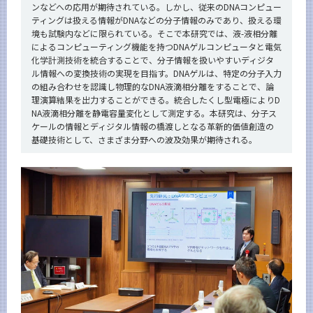
ンなどへの応用が期待されている。しかし、従来のDNAコンピュー
ティングは扱える情報がDNAなどの分子情報のみであり、扱える環
境も試験内などに限られている。そこで本研究では、液-液相分離
によるコンピューティング機能を持つDNAゲルコンピュータと電気
化学計測技術を統合することで、分子情報を扱いやすいディジタ
ル情報への変換技術の実現を目指す。DNAゲルは、特定の分子入力
の組み合わせを認識し物理的なDNA液滴相分離をすることで、論
理演算結果を出力することができる。統合したくし型電極によりD
NA液滴相分離を静電容量変化として測定する。本研究は、分子ス
ケールの情報とディジタル情報の橋渡しとなる革新的価値創造の
基礎技術として、さまざま分野への波及効果が期待される。