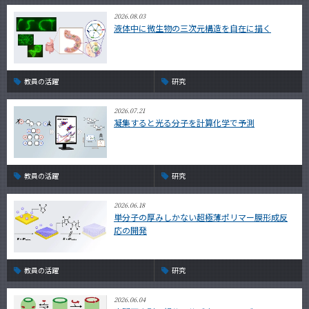
2026.08.03
液体中に微生物の三次元構造を自在に描く
教員の活躍
研究
2026.07.21
凝集すると光る分子を計算化学で予測
教員の活躍
研究
2026.06.18
単分子の厚みしかない超極薄ポリマー膜形成反
応の開発
教員の活躍
研究
2026.06.04