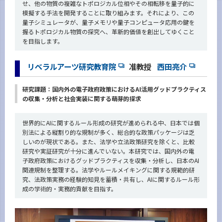
せ、他の物質の複雑なトポロジカル位相やその相転移を量子的に
模擬する手法を開発することに取り組みます。それにより、この
量子シミュレータが、量子メモリや量子コンピュータ応用の鍵を
握るトポロジカル物質の探究へ、革新的価値を創出してゆくこと
を目指します。
リベラルアーツ研究教育院
准教授
西田亮介
研究課題：国内外の電子政府政策におけるAI活用グッドプラクティス
の収集・分析と社会実装に関する萌芽的探求
世界的にAIに関するルール形成の研究が進められる中、日本では個
別法による縦割り的な規制が多く、総合的な政策パッケージは乏
しいのが現状である。また、法学や立法政策研究を除くと、比較
研究や実証研究が十分に進んでいない。本研究では、国内外の電
子政府政策におけるグッドプラクティスを収集・分析し、日本のAI
関連規制を整理する。法学やルールメイキングに関する規範的研
究、法政策実務の経験的知見を蓄積・共有し、AIに関するルール形
成の学術的・実務的貢献を目指す。