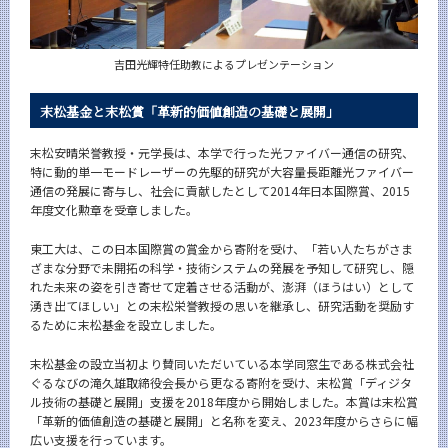
吉田光輝特任助教によるプレゼンテーション
末松基金と末松賞「革新的価値創造の基礎と展開」
末松安晴栄誉教授・元学長は、本学で行った光ファイバー通信の研究、
特に動的単一モードレーザーの先駆的研究が大容量長距離光ファイバー
通信の発展に寄与し、社会に貢献したとして2014年日本国際賞、2015
年度文化勲章を受章しました。
東工大は、この日本国際賞の賞金から寄附を受け、「若い人たちがさま
ざまな分野で未開拓の科学・技術システムの発展を予知して研究し、隠
れた未来の姿を引き寄せて定着させる活動が、澎湃（ほうはい）として
湧き出てほしい」との末松栄誉教授の思いを継承し、研究活動を奨励す
るために末松基金を設立しました。
末松基金の設立当初より賛同いただいている本学同窓生である株式会社
ぐるなびの滝久雄取締役会長から更なる寄附を受け、末松賞「ディジタ
ル技術の基礎と展開」支援を2018年度から開始しました。本賞は末松賞
「革新的価値創造の基礎と展開」と名称を変え、2023年度からさらに幅
広い支援を行っています。