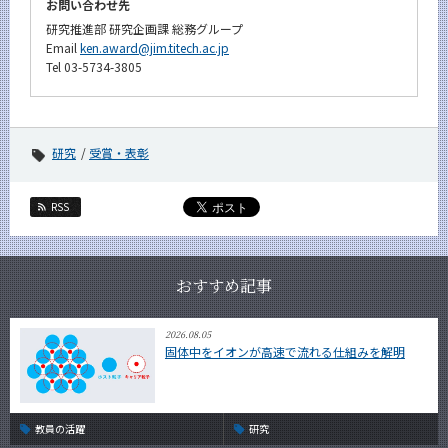
お問い合わせ先
研究推進部 研究企画課 総務グループ
Email
ken.award@jim.titech.ac.jp
Tel 03-5734-3805
研究
受賞・表彰
RSS
おすすめ記事
2026.08.05
固体中をイオンが高速で流れる仕組みを解明
教員の活躍
研究