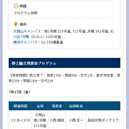
News
時間
プログラム参照
イベントカレンダー
Event Calendar
場所
今後のイベント
大岡山キャンパス
：南1号館 215号室, 523号室 ,本館 362号室,
石
川台7号館
（ELSI-1）1205号室
今後の課程別イベント
横浜キャンパス
：G1-109講義室
年別アーカイブ
修士論文発表会プログラム
【発表時間】修士修了：発表15分－質疑9分－交代1分，進学予定者：発
サイト構成
表15分－質疑14分－交代1分
7月17日（金）
学内向け情報
系詳細情報
開催時間
会場
発表者
指導教員
大岡山
13:30-13:59
南1号館
小西 謙成
小西 玄一
励起状態ダイナミクスに
CLOSE
215号室