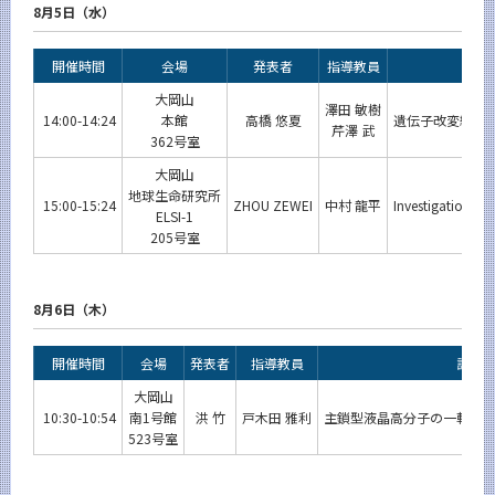
8月5日（水）
開催時間
会場
発表者
指導教員
大岡山
澤田 敏樹
14:00-14:24
本館
高橋 悠夏
遺伝子改変繊維
芹澤 武
362号室
大岡山
地球生命研究所
15:00-15:24
ZHOU ZEWEI
中村 龍平
Investigation of
ELSI-1
205号室
8月6日（木）
開催時間
会場
発表者
指導教員
論文
大岡山
10:30-10:54
南1号館
洪 竹
戸木田 雅利
主鎖型液晶高分子の一軸伸
523号室