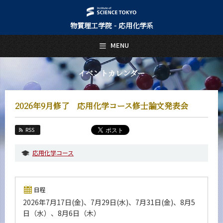
物質理工学院 - 応用化学系
日本語
English
MENU
トップページ
Top Page
イベントカレンダー
応用化学系について
About Us
2026年9月修了 応用化学コース修士論文発表会
教育
Education
RSS
教員・研究室
Faculty and Laboratories
応用化学コース
未来
Future
日程
入学案内
2026年7月17日(金)、7月29日(水)、7月31日(金)、8月5
Admissions
日（水）、8月6日（木）
応用化学系 News