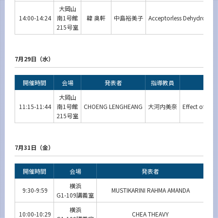
大岡山
14:00-14:24
南1号館
韓 奥軒
中島裕美子
Acceptorless Dehydrogena
215号室
7月29日（水）
開催時間
会場
発表者
指導教員
大岡山
11:15-11:44
南1号館
CHOENG LENGHEANG
大河内美奈
Effect of mar
215号室
7月31日（金）
開催時間
会場
発表者
指
横浜
9:30-9:59
MUSTIKARINI RAHMA AMANDA
松本
G1-109講義室
横浜
10:00-10:29
CHEA THEAVY
下山