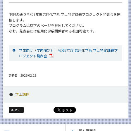
News
下記の通り令和7年度応用化学系 学士特定課題プロジェクト発表会を開
イベントカレンダー
催します。
Event Calendar
プログラムは以下のページを参照してください。
なお，発表会には応用化学系関係者のみ参加可能です。
今後のイベント
今後の課程別イベント
学生向け（学内限定）｜令和7年度 応用化学系 学士特定課題プ
年別アーカイブ
ロジェクト発表会
更新日：2026.02.12
サイト構成
学内向け情報
学士課程
系詳細情報
RSS
CLOSE
個人情報の