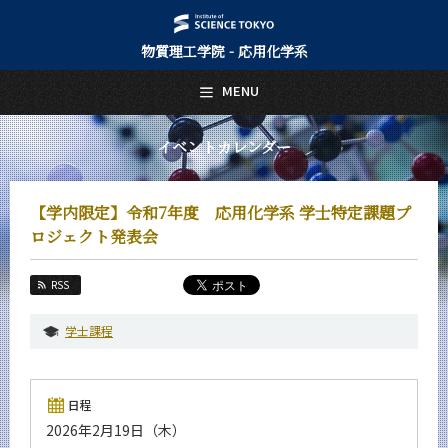
物質理工学院 - 応用化学系
日本語
English
MENU
トップページ
Top Page
イベントカレンダー
応用化学系について
About Us
【学内限定】令和7年度 応用化学系 学士特定課題プ
教育
ロジェクト発表会
Education
教員・研究室
RSS
Faculty and Laboratories
学士課程
未来
Future
入学案内
日程
Admissions
2026年2月19日（木）
応用化学系 News