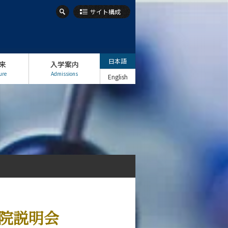
サイト構成
日本語
来
入学案内
ure
Admissions
English
学院説明会