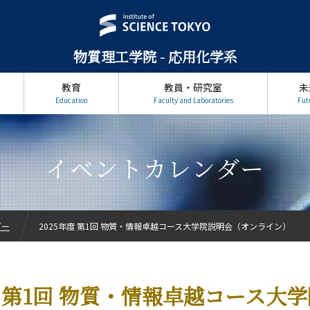
物質理工学院 - 応用化学系
教育
教員・研究室
未
Education
Faculty and Laboratories
Fut
イベントカレンダー
ダー
2025年度 第1回 物質・情報卓越コース大学院説明会（オンライン）
度 第1回 物質・情報卓越コース大