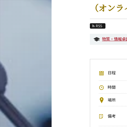
教育
（オンラ
教員・研究室
未来
RSS
入学案内
物質・情報卓
応用化学系 News
イベントカレンダー
今後のイベント
日程
今後の課程別イベント
年別アーカイブ
時間
場所
備考