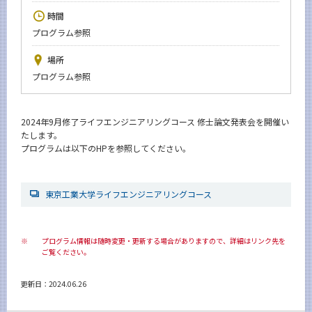
News
時間
プログラム参照
イベントカレンダー
Event Calendar
場所
今後のイベント
プログラム参照
今後の課程別イベント
2024年9月修了ライフエンジニアリングコース 修士論文発表会を開催い
年別アーカイブ
たします。
プログラムは以下のHPを参照してください。
サイト構成
東京工業大学ライフエンジニアリングコース
学内向け情報
※
プログラム情報は随時変更・更新する場合がありますので、詳細はリンク先を
ご覧ください。
系詳細情報
更新日：2024.06.26
CLOSE