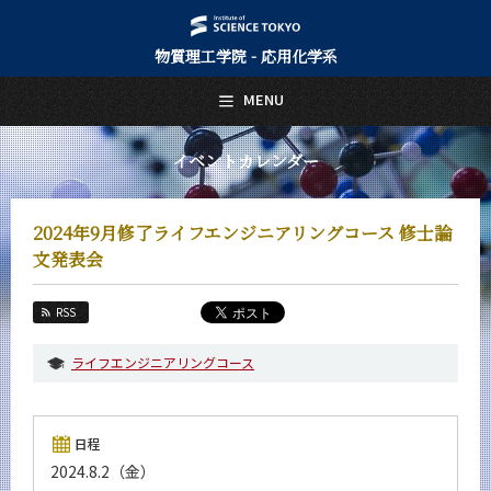
物質理工学院 - 応用化学系
日本語
English
MENU
トップページ
Top Page
イベントカレンダー
応用化学系について
About Us
2024年9月修了ライフエンジニアリングコース 修士論
教育
文発表会
Education
教員・研究室
RSS
Faculty and Laboratories
ライフエンジニアリングコース
未来
Future
入学案内
日程
Admissions
2024.8.2（金）
応用化学系 News