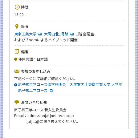
News
時間
13:00 -
イベントカレンダー
Event Calendar
場所
今後のイベント
東京工業大学
大岡山北1号館
1階 会議室、
および Zoomによるハイブリッド開催
今後の課程別イベント
備考
年別アーカイブ
使用言語：日本語
参加のお申し込み
下記ページにて詳細ご確認ください。
原子核工学コース進学説明会｜入学案内｜東京工業大学 大学院
サイト構成
原子核工学コース
学内向け情報
お問い合わせ先
原子核工学コース 新入生委員会
系詳細情報
Email：admission[at]ne.titech.ac.jp
[at]は@に置き換えてください。
CLOSE