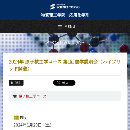
物質理工学院 - 応用化学系
日本語
English
MENU
トップページ
Top Page
イベントカレンダー
応用化学系について
About Us
2024年 原子核工学コース 第1回進学説明会（ハイブリ
教育
ッド開催）
Education
教員・研究室
RSS
Faculty and Laboratories
原子核工学コース
未来
Future
入学案内
日程
Admissions
2024年1月20日（土）
応用化学系 News