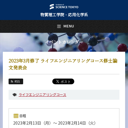
物質理工学院 - 応用化学系
日本語
English
MENU
トップページ
Top Page
イベントカレンダー
応用化学系について
About Us
2023年3月修了 ライフエンジニアリングコース修士論
教育
文発表会
Education
教員・研究室
RSS
Faculty and Laboratories
ライフエンジニアリングコース
未来
Future
入学案内
日程
Admissions
2023年2月13日（月）～ 2023年2月14日（火）
応用化学系 News