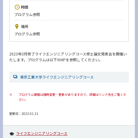
News
時間
プログラム参照
イベントカレンダー
Event Calendar
場所
今後のイベント
プログラム参照
今後の課程別イベント
2023年3月修了ライフエンジニアリングコース修士論文発表会を開催い
年別アーカイブ
たします。プログラムは以下のHPを参照してください。
東京工業大学ライフエンジニアリングコース
サイト構成
※
プログラム情報は随時変更・更新がありますので、詳細はリンク先をご覧くだ
学内向け情報
さい。
系詳細情報
更新日：2023.01.31
CLOSE
ライフエンジニアリングコース