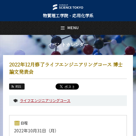
物質理工学院 - 応用化学系
日本語
English
MENU
トップページ
Top Page
イベントカレンダー
応用化学系について
About Us
2022年12月修了ライフエンジニアリングコース 博士
教育
論文発表会
Education
教員・研究室
RSS
Faculty and Laboratories
ライフエンジニアリングコース
未来
Future
入学案内
日程
Admissions
2022年10月31日（月）
応用化学系 News