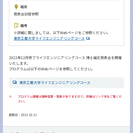
News
場所
発表会日程参照
イベントカレンダー
Event Calendar
備考
今後のイベント
※
詳細に関しましては、以下Webページをご参照ください。
東京工業大学ライフエンジニアリングコース
今後の課程別イベント
年別アーカイブ
2022年12月修了ライフエンジニアリングコース 博士論文発表会を開催
いたします。
プログラムは以下のWebページを参照してください。
サイト構成
東京工業大学ライフエンジニアリングコース
学内向け情報
※
プログラム情報は随時変更・更新がありますので、詳細はリンク先をご覧くだ
さい。
系詳細情報
更新日：2022.10.21
CLOSE