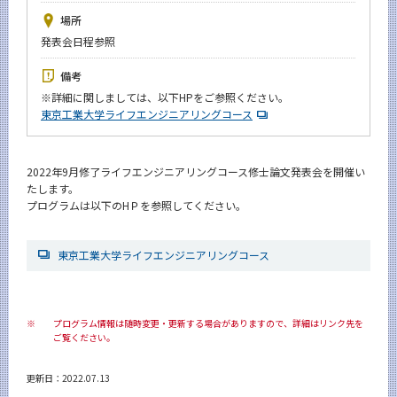
News
場所
発表会日程参照
イベントカレンダー
Event Calendar
備考
今後のイベント
※
詳細に関しましては、以下HPをご参照ください。
東京工業大学ライフエンジニアリングコース
今後の課程別イベント
年別アーカイブ
2022年9月修了ライフエンジニアリングコース修士論文発表会を開催い
たします。
プログラムは以下のHＰを参照してください。
サイト構成
東京工業大学ライフエンジニアリングコース
学内向け情報
系詳細情報
※
プログラム情報は随時変更・更新する場合がありますので、詳細はリンク先を
ご覧ください。
CLOSE
更新日：2022.07.13