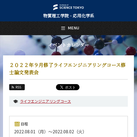
物質理工学院 - 応用化学系
日本語
English
MENU
トップページ
Top Page
イベントカレンダー
応用化学系について
About Us
２０２２年９月修了ライフエンジニアリングコース修
教育
士論文発表会
Education
教員・研究室
RSS
Faculty and Laboratories
ライフエンジニアリングコース
未来
Future
入学案内
日程
Admissions
2022.08.01（月）～2022.08.02（火）
応用化学系 News