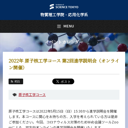
物質理工学院 - 応用化学系
日本語
English
MENU
トップページ
Top Page
イベントカレンダー
応用化学系について
About Us
2022年 原子核工学コース 第2回進学説明会（オンライ
教育
ン開催）
Education
教員・研究室
RSS
Faculty and Laboratories
原子核工学コース
未来
Future
原子核工学コースは2022年5月15日（日）15:30から進学説明会を開催
入学案内
します。本コースに関心をお持ちの方、入学を考えられている方は是非
Admissions
ご参加ください。今回、コロナウィルス対策のためWeb会議ツールZoo
mによる、双方向オンラインの進学説明会を開催いたします。
応用化学系 News