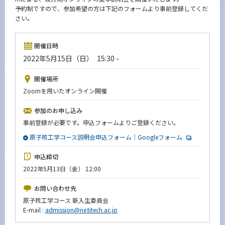
News
予約制ですので、参加希望の方は下記のフォームより事前登録してくだ
さい。
イベントカレンダー
Event Calendar
開催日時
今後のイベント
2022年5月15日（日） 15:30 -
今後の課程別イベント
開催場所
年別アーカイブ
Zoomを用いたオンライン開催
参加のお申し込み
事前登録が必要です。申込フォームよりご登録ください。
原子核工学コース説明会申込フォーム｜Googleフォーム
サイト構成
申込締切
学内向け情報
2022年5月13日（金） 12:00
系詳細情報
お問い合わせ先
原子核工学コース 新入生委員会
E-mail :
admission@ne.titech.ac.jp
CLOSE