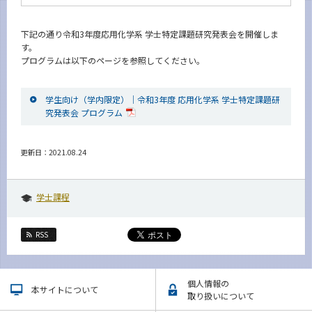
News
下記の通り令和3年度応用化学系 学士特定課題研究発表会を開催しま
イベントカレンダー
す。
Event Calendar
プログラムは以下のページを参照してください。
今後のイベント
今後の課程別イベント
学生向け（学内限定）｜令和3年度 応用化学系 学士特定課題研
究発表会 プログラム
年別アーカイブ
更新日：2021.08.24
サイト構成
学士課程
学内向け情報
RSS
系詳細情報
個人情報の
本サイトについて
CLOSE
取り扱いについて