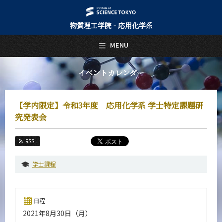
物質理工学院 - 応用化学系
日本語
English
MENU
トップページ
Top Page
イベントカレンダー
応用化学系について
About Us
【学内限定】令和3年度 応用化学系 学士特定課題研
教育
究発表会
Education
教員・研究室
RSS
Faculty and Laboratories
学士課程
未来
Future
入学案内
日程
Admissions
2021年8月30日（月）
応用化学系 News