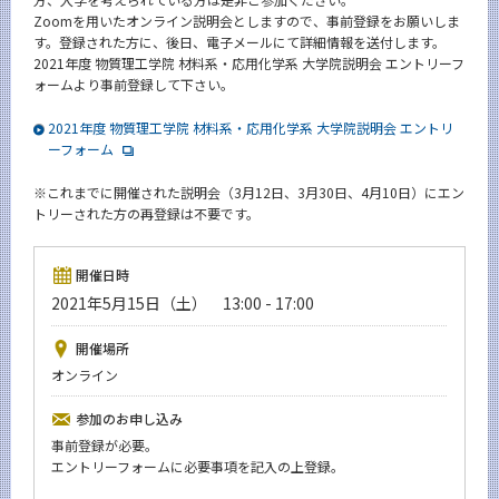
News
Zoomを用いたオンライン説明会としますので、事前登録をお願いしま
す。登録された方に、後日、電子メールにて詳細情報を送付します。
イベントカレンダー
2021年度 物質理工学院 材料系・応用化学系 大学院説明会 エントリーフ
Event Calendar
ォームより事前登録して下さい。
今後のイベント
2021年度 物質理工学院 材料系・応用化学系 大学院説明会 エントリ
ーフォーム
今後の課程別イベント
※
これまでに開催された説明会（3月12日、3月30日、4月10日）にエン
年別アーカイブ
トリーされた方の再登録は不要です。
開催日時
2021年5月15日（土） 13:00 - 17:00
サイト構成
開催場所
学内向け情報
オンライン
系詳細情報
参加のお申し込み
事前登録が必要。
エントリーフォームに必要事項を記入の上登録。
CLOSE