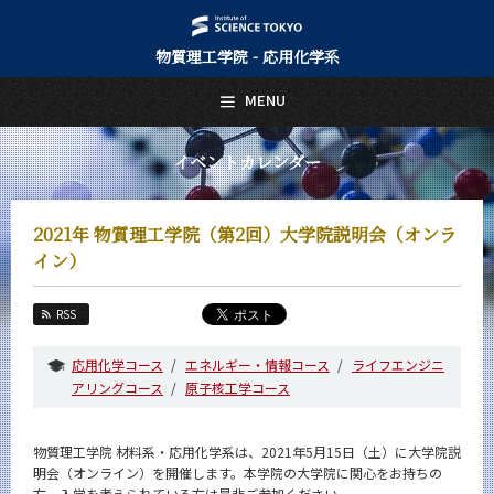
物質理工学院 - 応用化学系
日本語
English
MENU
トップページ
Top Page
イベントカレンダー
応用化学系について
About Us
2021年 物質理工学院（第2回）大学院説明会（オンラ
教育
イン）
Education
教員・研究室
RSS
Faculty and Laboratories
応用化学コース
エネルギー・情報コース
ライフエンジニ
未来
アリングコース
原子核工学コース
Future
入学案内
Admissions
物質理工学院 材料系・応用化学系は、2021年5月15日（土）に大学院説
明会（オンライン）を開催します。本学院の大学院に関心をお持ちの
応用化学系 News
方、入学を考えられている方は是非ご参加ください。