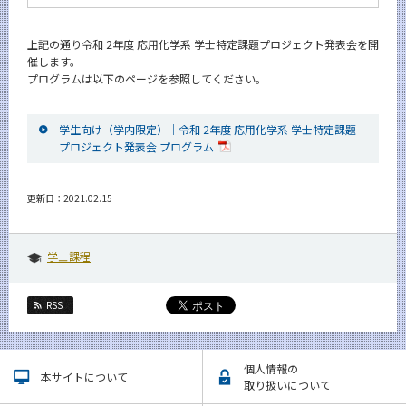
News
上記の通り令和 2年度 応用化学系 学士特定課題プロジェクト発表会を開
イベントカレンダー
催します。
Event Calendar
プログラムは以下のページを参照してください。
今後のイベント
今後の課程別イベント
学生向け（学内限定）｜令和 2年度 応用化学系 学士特定課題
プロジェクト発表会 プログラム
年別アーカイブ
更新日：2021.02.15
サイト構成
学士課程
学内向け情報
RSS
系詳細情報
個人情報の
本サイトについて
CLOSE
取り扱いについて