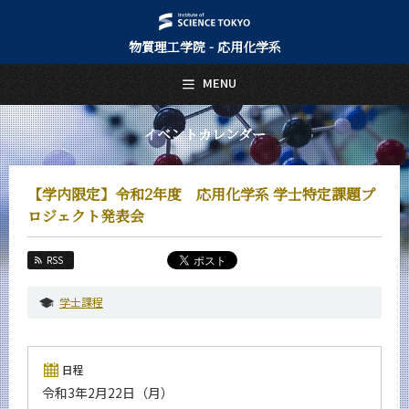
物質理工学院 - 応用化学系
日本語
English
MENU
トップページ
Top Page
イベントカレンダー
応用化学系について
About Us
【学内限定】令和2年度 応用化学系 学士特定課題プ
教育
ロジェクト発表会
Education
教員・研究室
RSS
Faculty and Laboratories
学士課程
未来
Future
入学案内
日程
Admissions
令和3年2月22日（月）
応用化学系 News