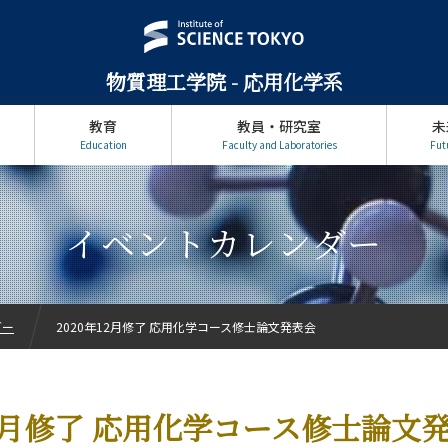
物質理工学院 - 応用化学系
教育
教員・研究室
未
Education
Faculty and Laboratories
Fut
イベントカレンダー
ダー
2020年12月修了 応用化学コース修士論文発表会
12月修了 応用化学コース修士論文