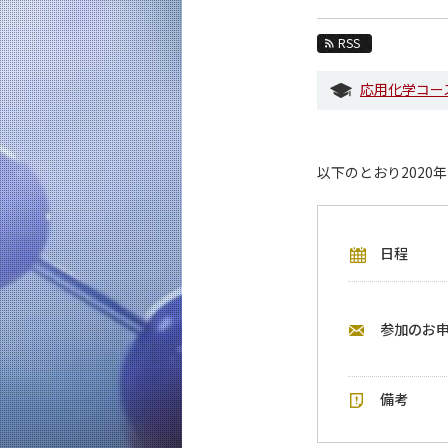
教育
RSS
教員・研究室
応用化学コー
未来
入学案内
応用化学系 News
以下のとおり2020
イベントカレンダー
今後のイベント
日程
今後の課程別イベント
年別アーカイブ
参加のお
備考