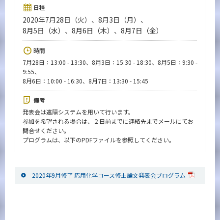
News
日程
2020年7月28日（火）、8月3日（月）、
イベントカレンダー
8月5日（水）、8月6日（木）、8月7日（金）
Event Calendar
時間
今後のイベント
7月28日：13:00 - 13:30、8月3日：15:30 - 18:30、8月5日：9:30 -
今後の課程別イベント
9:55、
8月6日：10:00 - 16:30、8月7日：13:30 - 15:45
年別アーカイブ
備考
発表会は遠隔システムを用いて行います。
参加を希望される場合は、２日前までに連絡先までメールにてお
問合せください。
サイト構成
プログラムは、以下のPDFファイルを参照してください。
学内向け情報
2020年9月修了 応用化学コース修士論文発表会プログラム
系詳細情報
CLOSE