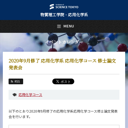
物質理工学院 - 応用化学系
日本語
English
MENU
トップページ
Top Page
イベントカレンダー
応用化学系について
About Us
2020年9月修了 応用化学系 応用化学コース 修士論文
教育
発表会
Education
教員・研究室
RSS
Faculty and Laboratories
応用化学コース
未来
Future
以下のとおり2020年9月修了の応用化学系応用化学コース修士論文発表
入学案内
会を行います。
Admissions
応用化学系 News