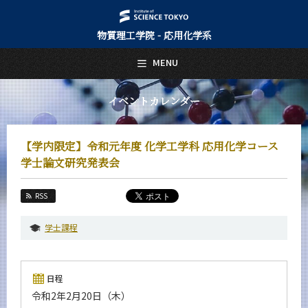
物質理工学院 - 応用化学系
日本語
English
MENU
トップページ
Top Page
イベントカレンダー
応用化学系について
About Us
【学内限定】令和元年度 化学工学科 応用化学コース
教育
学士論文研究発表会
Education
教員・研究室
RSS
Faculty and Laboratories
学士課程
未来
Future
入学案内
日程
Admissions
令和2年2月20日（木）
応用化学系 News