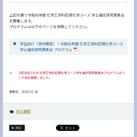
News
上記の通り令和元年度 化学工学科応用化学コース 学士論文研究発表会
イベントカレンダー
を開催します。
Event Calendar
プログラムは以下のページを参照してください。
今後のイベント
今後の課程別イベント
学生向け（学内限定）｜令和元年度 化学工学科応用化学コース
学士論文研究発表会 プログラム
年別アーカイブ
※
2月18日 16:34 化学工学科応用化学コース学士論文研究発表会プログラムのリ
ンク先を変更しました。
サイト構成
更新日：2020.02.18
学内向け情報
系詳細情報
学士課程
RSS
CLOSE