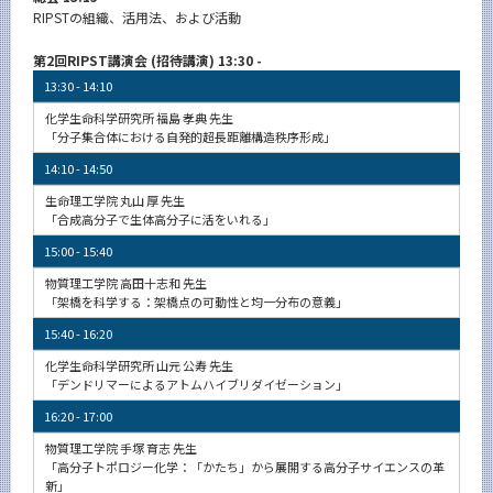
RIPSTの組織、活用法、および活動
第2回RIPST講演会 (招待講演) 13:30 -
13:30 - 14:10
化学生命科学研究所 福島 孝典 先生
「分子集合体における自発的超長距離構造秩序形成」
14:10 - 14:50
生命理工学院 丸山 厚 先生
「合成高分子で生体高分子に活をいれる」
15:00 - 15:40
物質理工学院 高田十志和 先生
「架橋を科学する：架橋点の可動性と均一分布の意義」
15:40 - 16:20
化学生命科学研究所 山元 公寿 先生
「デンドリマーによるアトムハイブリダイゼーション」
16:20 - 17:00
物質理工学院 手塚 育志 先生
「高分子トポロジー化学：「かたち」から展開する高分子サイエンスの革
新」