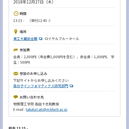
2018年12月27日（木）
News
時間
イベントカレンダー
Event Calendar
13:15 - （受付12:45 -）
今後のイベント
場所
東工大蔵前会館
ロイヤルブルーホール
今後の課程別イベント
参加費
年別アーカイブ
会員：2,000円（年会費1,000円を含む）、非会員：1,000円、 学
生：500円
参加のお申し込み
サイト構成
下記サイトからお申し込みください
高分子インフォマティクス研究部門
学内向け情報
お問い合わせ先
物質理工学院 高田十志和教授
系詳細情報
E-mail :
takata.t.ab@m.titech.ac.jp
CLOSE
総会 13:15 -