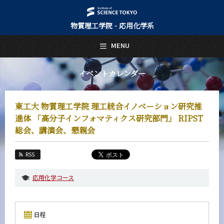
物質理工学院 - 応用化学系
日本語
English
MENU
トップページ
Top Page
イベントカレンダー
応用化学系について
About Us
東工大 物質理工学院 理工統合イノベーション研究推
教育
進体 「高分子インフォマティクス研究部門」 RIPST
Education
総会、講演会、懇親会
教員・研究室
Faculty and Laboratories
RSS
未来
Future
応用化学コース
入学案内
Admissions
日程
応用化学系 News