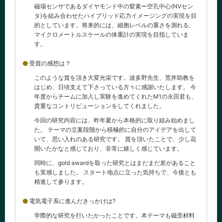
磁場センサであるダイヤモンド中の窒素ー空孔中心(NVセン
タ)を組み合わせたハイブリッド応力イメージングの実現を目
的としています。将来的には、細胞レベルの重さを測れる、
マイクロメートルスケールの体重計の実現を目指していま
す。
受賞の感想は？
このような賞を頂き大変光栄です。波多野先生、荒井助教を
はじめ、日頃支えて下さっている方々に感謝いたします。 今
年度からチームに加入し実験を進めてくれたM1の永田君も、
貴重なコントリビューションをしてくれました。
今回の研究内容には、昨年夏から本格的に取り組み始めまし
た。 テーマの立案段階から積極的に自分のアイデアを出して
いて、思い入れのある研究です。 賞を頂いたことで、少し花
開いたかなと感じており、非常に嬉しく感じています。
同時に、gold awardを取った研究とはまだまだ差があること
も実感しました。 スタート地点に立った気持ちで、今後とも
精進して参ります。
電気電子系に進んだきっかけは?
学際的な研究を行いたかったことです。本テーマも磁歪材料