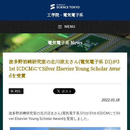
工学院 - 電気電子系
日本語
English
MENU
トップページ
Top Page
電気電子系 News
電気電子系について
About Us
波多野岩﨑研究室の北川涼太さん(電気電子系 D1)が3
教育
1st ICDCMにてSilver Elsevier Young Scholar Awar
Education
dを受賞
教員・研究室
Faculty and Laboratories
RSS
未来
2022.01.18
Future
波多野岩﨑研究室の北川涼太さん(電気電子系 D1)が31st ICDCMにてSil
入学案内
Admissions
ver Elsevier Young Scholar Awardを受賞しました。
電気電子系 News