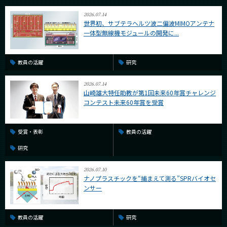
2026.07.14
世界初、サブテラヘルツ波二偏波MIMOアンテナ
一体型無線機モジュールの開発に...
教員の活躍
研究
2026.07.14
山崎雄大特任助教が第1回未来60年賞チャレンジ
コンテスト未来60年賞を受賞
受賞・表彰
教員の活躍
研究
2026.07.10
ナノプラスチックを“捕まえて測る”SPRバイオセ
ンサー
教員の活躍
研究