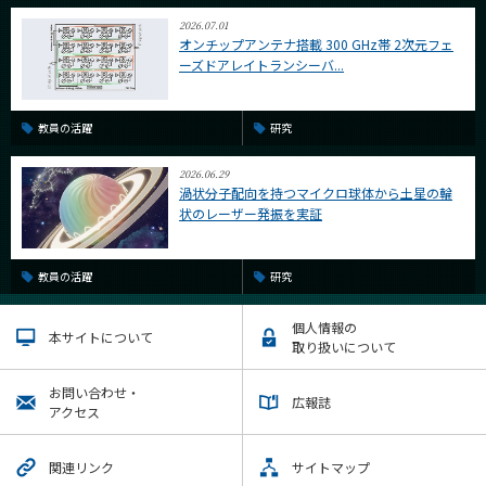
2026.07.01
オンチップアンテナ搭載 300 GHz帯 2次元フェ
ーズドアレイトランシーバ...
教員の活躍
研究
2026.06.29
渦状分子配向を持つマイクロ球体から土星の輪
状のレーザー発振を実証
教員の活躍
研究
個人情報の
本サイトについて
取り扱いについて
お問い合わせ・
広報誌
アクセス
関連リンク
サイトマップ