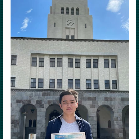
News
News 一覧
カテゴリ別
課程別
月別
イベントカレンダー
Event Calendar
サイト構成
学内向け情報
系詳細情報