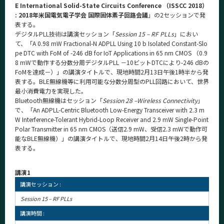
E International Solid-State Circuits Conference （ISSCC 2018）
: 2018年米国電気電子学会 国際固体素子回路会議
」の2セッションで発
表する。
デジタルPLL技術は講演セッション「
Session 15 – RF PLLs
」におい
て、「A 0.98 mW Fractional-N ADPLL Using 10 b Isolated Constant-Slo
pe DTC with FoM of -246 dB for IoT Applications in 65 nm CMOS （0.9
8 mWで動作する分数分周デジタルPLL －10ビットDTCにより-246 dBの
FoMを達成－）」の講演タイトルで、現地時間2月13日午後1時半から発
表する。BLE無線機等に利用可能な分数分周型のPLL回路において、世界
最小消費電力を実現した。
Bluetooth無線機はセッション「
Session 28 –Wireless Connectivity
」
で、「An ADPLL-Centric Bluetooth Low-Energy Transceiver with 2.3 m
W Interference-Tolerant Hybrid-Loop Receiver and 2.9 mW Single-Point
Polar Transmitter in 65 nm CMOS（送信2.9 mW、受信2.3 mWで動作可
能なBLE無線機）」の講演タイトルで、現地時間2月14日午後2時から発
表する。
講演1
講演セッション :
Session 15 – RF PLLs
講演時間 :