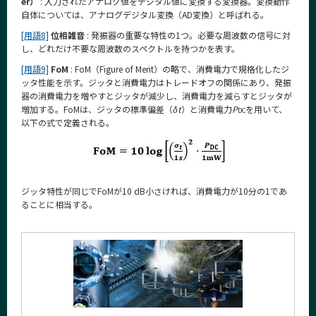
er）
: 入力されたアナログ値をデジタル値に変換する変換器。変換動作
自体については、アナログデジタル変換（AD変換）と呼ばれる。
[用語8]
位相雑音
: 発振器の重要な特性の1つ。必要な周波数の信号に対
し、どれだけ不要な周波数のスペクトルを持つかを表す。
[用語9]
FoM
: FoM（Figure of Merit）の略で、消費電力で規格化したジ
ッタ性能を示す。ジッタと消費電力はトレードオフの関係にあり、発振
器の消費電力を増やすとジッタが減少し、消費電力を減らすとジッタが
増加する。FoMは、ジッタの標準偏差（
δt
）と消費電力
P
を用いて、
DC
以下の式で定義される。
ジッタ特性が同じでFoMが10 dB小さければ、消費電力が10分の1であ
ることに相当する。