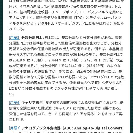
は正確な周波数基準が作れないため、水晶発振器による基準周波数
f
を
ref
用い、それを
N
逓倍して所望周波数
N
・
f
の周波数の信号を得る。PLL
ref
には、位相周波数比較器、チャージポンプ、ローパスフィルタを用いる
アナログPLLと、時間差デジタル変換器（TDC）とデジタルローパスフ
ィルタを用いるデジタルPLL（オールデジタルPLLとも呼ばれる）が知ら
れている。
[用語5]
分数分周PLL
: PLLには、整数分周型と分数分周型がある。整数
分周型PLLでは基準信号に対して整数倍の周波数を出力するが、分数分
周型では分数倍の任意の周波数の出力が可能である。例えば、水晶発振
器から入力される基準クロック周波数が26 MHzの場合、整数分周PLLで
は2,418 MHz（93倍）、2,444 MHz（94倍）、2470 MHz（95倍）の生
成が可能であるが、分数分周PLLでは2442 MHz（93.923倍）のような
任意の小数精度の逓倍動作が可能である。BLE等の無線通信用には、整
数分周型ではなく分数分周型のPLLが必要である。アナログPLLでは分数
分周型を比較的容易に実現できるが、低消費電力化で有利なデジタルPL
Lにおいて分数分周型のものはジッタ特性が劣化しやすく実現が難し
い。
[用語6]
キャリア再生
: 受信機での同期検波による復調動作において、送
信機で変調に用いた搬送波（キャリア）に同期した信号が必要である。
受信した信号を用いて、そこから同期キャリアを得ることをキャリア再
生と呼ぶ。
[用語7]
アナログデジタル変換器（ADC : Analog-to-Digital Convert