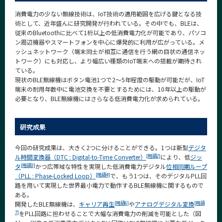
CLOSE
消費電力の少ない無線技術は、IoT技術の適用範囲を広げる鍵となる技
術として、近年盛んに研究開発が行われている。その中でも、BLEは、
従来のBluetoothに比べて1桁以上の低消費電力化が可能であり、パソコ
ン周辺機器やスマートフォンを中心に爆発的に利用が広がっている。メ
ッシュネットワーク（端末同士が相互に通信を行う網の目状の通信ネッ
トワーク）にも対応し、より幅広い種類のIoT端末への搭載が期待され
ている。
現状のBLE無線機はボタン電池1つで2～5年程度の駆動が可能だが、IoT
端末の耐用年数中に電池交換を不要とするためには、10年以上の駆動が
必要となり、BLE無線機にはさらなる低消費電力化が求められている。
研究成果
今回の研究成果は、大きく2つに分けることができる。1つは新型
デジタ
[用語2]
ル時間変換器（DTC : Digital-to-Time Converter）
により、低
ジッ
[用語3]
タ
かつ広帯域な特性を実現した低消費電力デジタル
位相同期ループ
[用語4]
（PLL : Phase-Locked Loop）
で、もう1つは、そのデジタルPLL回
路を用いて実現した世界最小電力で動作するBLE無線機に関するもので
ある。
[用語6]
[用語
開発したBLE無線機は、
キャリア再生
や
アナログデジタル変換
7]
をPLL回路に担わせることで大幅な消費電力の削減を可能とした（図