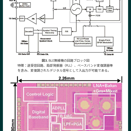
図3.
BLE無線機の回路ブロック図
特徴：送受信回路、局部発振器（PLL）、ベースバンド変復調器等
を含み、変復調されたデジタル信号として入出力が可能である。