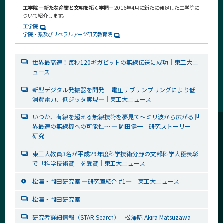
工学院 ―新たな産業と文明を拓く学問―
2016年4月に新たに発足した工学院に
ついて紹介します。
工学院
学院・系及びリベラルアーツ研究教育院
世界最高速！毎秒120ギガビットの無線伝送に成功│東工大ニ
ュース
新型デジタル発振器を開発 ―電圧サブサンプリングにより低
消費電力、低ジッタ実現―│東工大ニュース
いつか、有線を超える無線技術を夢見て～ミリ波から広がる世
界最速の無線機への可能性～ ― 岡田健一│研究ストーリー｜
研究
東工大教員3名が平成29年度科学技術分野の文部科学大臣表彰
で「科学技術賞」を受賞│東工大ニュース
松澤・岡田研究室 ―研究室紹介 #1―│東工大ニュース
松澤・岡田研究室
研究者詳細情報（STAR Search） - 松澤昭 Akira Matsuzawa