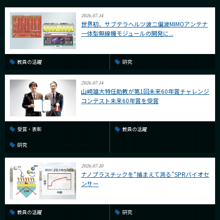
2026.07.14
世界初、サブテラヘルツ波二偏波MIMOアンテナ
一体型無線機モジュールの開発に...
教員の活躍
研究
2026.07.14
山崎雄大特任助教が第1回未来60年賞チャレンジ
コンテスト未来60年賞を受賞
受賞・表彰
教員の活躍
研究
2026.07.10
ナノプラスチックを“捕まえて測る”SPRバイオセ
ンサー
教員の活躍
研究