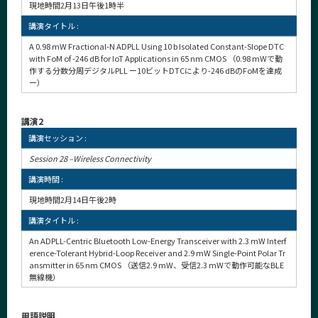
現地時間2月13日午後1時半
講演タイトル :
A 0.98 mW Fractional-N ADPLL Using 10 b Isolated Constant-Slope DTC
with FoM of -246 dB for IoT Applications in 65 nm CMOS （0.98 mWで動
作する分数分周デジタルPLL ー10ビットDTCにより-246 dBのFoMを達成
ー）
講演2
講演セッション :
Session 28 –Wireless Connectivity
講演時間 :
現地時間2月14日午後2時
講演タイトル :
An ADPLL-Centric Bluetooth Low-Energy Transceiver with 2.3 mW Interf
erence-Tolerant Hybrid-Loop Receiver and 2.9 mW Single-Point Polar Tr
ansmitter in 65 nm CMOS （送信2.9 mW、受信2.3 mWで動作可能なBLE
無線機）
用語説明