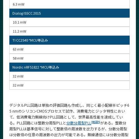
6.3 mW
Dialog ISSCC 2015
10.1 mW
11.2 mW
TI CC2540 *MCU等込み
63 mW
58 mW
Nordic nRF51822 *MCU等込み
32 mW
32 mW
デジタルPLL回路は単独の評価回路も作成し、同じく最小配線半ピッチ6
5 nmのシリコンCMOSプロセスで試作、消費電力とジッタ特性におい
て、低消費電力無線向けPLL回路として、世界最高性能を達成してい
[用語5]
る。PLL回路には整数分周型PLLと
分数分周型PLL
がある。整数分
周型PLLは基準信号に対して整数倍の周波数を出力するが、分数分周型
は分数倍の任意の周波数の出力が可能である。無線通信には分数分周型