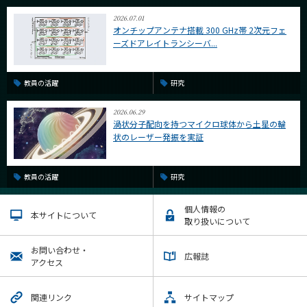
2026.07.01
オンチップアンテナ搭載 300 GHz帯 2次元フェ
ーズドアレイトランシーバ...
教員の活躍
研究
2026.06.29
渦状分子配向を持つマイクロ球体から土星の輪
状のレーザー発振を実証
教員の活躍
研究
個人情報の
本サイトについて
取り扱いについて
お問い合わせ・
広報誌
アクセス
関連リンク
サイトマップ