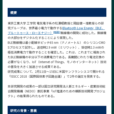
News
概要
News 一覧
カテゴリ別
東京工業大学 工学院 電気電子系の松澤昭教授と岡田健一准教授らの研
究グループは、世界最小電力で動作する
Bluetooth Low Energy（BLE、
課程別
[用語1]
ブルートゥース・ローエナジー）
無線機の開発に成功した。無線機
の大部分をデジタル化することにより実現した。
月別
BLE無線機は最小配線半ピッチ65 nm（ナノメートル） のシリコンCMO
Sプロセスで試作し、送信時2.9 mW（ミリワット）、受信時2.3 mWの
イベントカレンダー
極低消費電力で動作することを確認した。これは、これまでに報告され
Event Calendar
たBLE無線機の半分以下の消費電力である。長期間にわたり電池交換の
必要がなくなり、IoT（Internet of Things、モノのインターネット）技術
の普及を大きく加速させる成果である。
研究成果について、2月11日～15日に米国サンフランシスコで開かれる
「ISSCC 2018（国際固体素子回路会議）」で2件の論文を発表する。
サイト構成
本研究開発の成果の一部は国立研究開発法人新エネルギー・産業技術総
学内向け情報
合開発機構（NEDO）委託事業「IoT推進のための横断技術開発プロジェ
クト」の結果得られたものである。
系詳細情報
研究の背景・意義