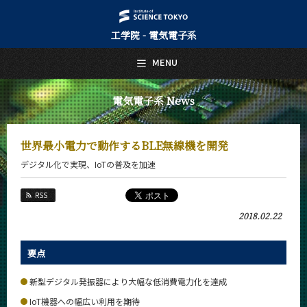
工学院 - 電気電子系
日本語
English
MENU
トップページ
Top Page
電気電子系 News
電気電子系について
About Us
世界最小電力で動作するBLE無線機を開発
教育
デジタル化で実現、IoTの普及を加速
Education
教員・研究室
RSS
Faculty and Laboratories
2018.02.22
未来
Future
要点
入学案内
Admissions
新型デジタル発振器により大幅な低消費電力化を達成
IoT機器への幅広い利用を期待
電気電子系 News