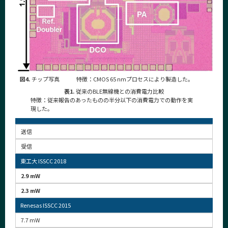
図4.
チップ写真
特徴：CMOS 65 nmプロセスにより製造した。
表1.
従来のBLE無線機との消費電力比較
特徴：従来報告のあったものの半分以下の消費電力での動作を実
現した。
送信
受信
東工大 ISSCC 2018
2.9 mW
2.3 mW
Renesas ISSCC 2015
7.7 mW