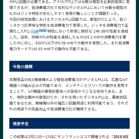
のPLL回路が必要である。アナログPLLでは分数分周型を比較的容易に実
現できるが、低消費電力化で有利なデジタルPLLにおいて分数分周型の
ものはジッタ特性が劣化しやすく実現が難しいことが課題だった。
今回の研究成果におけるデジタルPLL回路では、新型DTCにより、低ジ
ッタかつ広帯域な特性を低消費電力で実現した。ジッタを消費電力で正
[用語9]
規化したPLL
FoM
特性において非常に良好な-246 dBの性能を達成
した。従来、同様のFoM性能を達成したものは8.2 mWの消費電力を要
したのに対し、8分の1以下の0.98 mWでの動作を実現した。また低消費
電力モードでは0.65 mWでの動作も可能である。
今後の展開
本開発品のBLE無線機および極低消費電力のデジタルPLLは、広範なIoT
機器への組み込みが可能であり、メンテナンスフリーでの動作を実現す
ることで、IoT機器の爆発的普及への足掛かりとなる技術である。ま
た、特許出願中の新型DTCや、それを用いたデジタルPLLは、要素的回
路であるため、無線機以外の幅広い回路用途に利用可能であり、それぞ
れの用途での性能向上や低消費電力化が期待できる。
発表予定
この成果は2月11日～15日にサンフランシスコで開催される「
2018 IEE