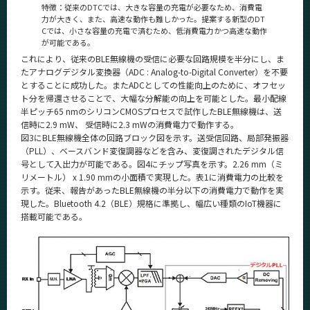
特徴：従来のDTCでは、大きな容量の充電が必要なため、消費電
力が大きく、また、高速な動作も難しかった。提案する新型のDT
Cでは、小さな容量の充電で済むため、低消費電力かつ高速な動作
が可能である。
これにより、従来のBLE無線機の受信に必要な回路規模を半分にし、ま
たアナログデジタル変換器（ADC : Analog-to-Digital Converter）を不要
とすることに成功した。またADCとしての性能向上のために、オフセッ
ト分を帰還させることで、大幅な分解能の向上を可能とした。最小配線
半ピッチ65 nmのシリコンCMOSプロセスで試作したBLE無線機は、送
信時に2.9 mW、 受信時に2.3 mWの消費電力で動作する。
図3にBLE無線機全体の回路ブロック図を示す。送受信回路、局部発振器
（PLL）、ベースバンド変復調器などを含み、変復調されたデジタル信
号として入出力が可能である。図4にチップ写真を示す。2.26 mm（ミ
リメートル） x 1.90 mmの小面積で実現した。表1に消費電力の比較を
示す。従来、報告があったBLE無線機の半分以下の消費電力で動作を実
現した。Bluetooth 4.2（BLE）規格に準拠し、幅広い種類のIoT機器に
搭載可能である。