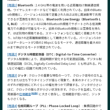
[用語1]
Bluetooth
: 2.4 GHz帯の電波を用いる近距離向け無線通信規
格。ワイヤレスキーボードなどで幅広く利用されている。旧来のBlueto
oth規格と、バージョン4.0以降で定義されたBLEは同じ周波数帯で共用
できるが互換性を持たない。
Bluetooth Low Energy（Bluetooth L
E, BLE）
: バージョン4.0以降のBluetooth規格でサポートされる低消費
電力での通信が可能なモード。旧来のBluetooth規格とは互換性を持た
ず、ほぼ別物の規格である。スマートフォンなどに幅広く搭載されてお
り、IoT向けの近距離無線規格として期待されている。バージョン5.0か
らはデータレートが2倍の2 Mbpsとなるモードや、通信距離を最大400
mまで伸ばせるモードが規定されている。
[用語2]
デジタル時間変換器（DTC : Digital-to-Time Converter）
:
デジタル制御値により、遅延時間が変化する可変遅延回路。デジタル制
御遅延回路（DCDL, Digitally-Controlled Delay Line）とも呼ばれる。PL
Lなどの幅広い回路で利用されている。
[用語3]
ジッタ
: クロックの重要な特性の一つで、クロック信号の立ち上
がりまたは立ち下りタイミングが揺らぐ現象で、本来のタイミングから
のずれが統計的にどれぐらいの幅を持つかで評価する。ジッタが小さい
ほど、クロックの揺らぎが小さい状況を示す。クロックを生成している
[用語8]
発振器の
位相雑音
に大きく依存し、位相雑音が低いほど、ジッタ
も小さくなる。
[用語4]
位相同期ループ（PLL : Phase-Locked Loop）
: 集積回路中で