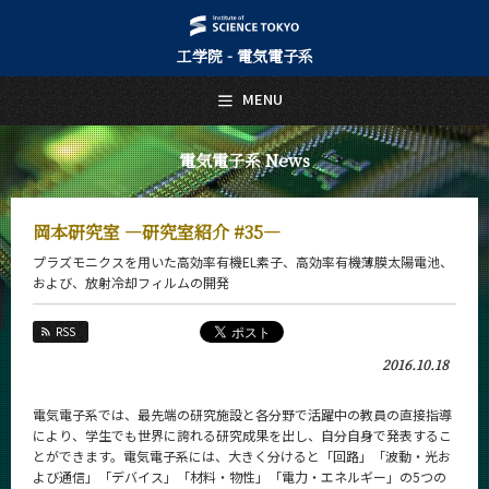
工学院 - 電気電子系
日本語
English
MENU
トップページ
Top Page
電気電子系 News
電気電子系について
About Us
岡本研究室 ―研究室紹介 #35―
教育
プラズモニクスを用いた高効率有機EL素子、高効率有機薄膜太陽電池、
Education
および、放射冷却フィルムの開発
教員・研究室
Faculty and Laboratories
RSS
2016.10.18
未来
Future
電気電子系では、最先端の研究施設と各分野で活躍中の教員の直接指導
入学案内
により、学生でも世界に誇れる研究成果を出し、自分自身で発表するこ
Admissions
とができます。電気電子系には、大きく分けると「回路」「波動・光お
よび通信」「デバイス」「材料・物性」「電力・エネルギー」の5つの
電気電子系 News