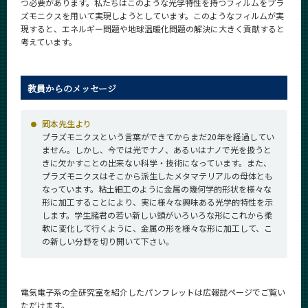
つ必要があります。私たちはこのような光学特性を持つフィルムをプラ
ズモニクスを用いて実現しようとしています。このようなフィルムが実
現すると、エネルギー問題や地球温暖化問題の解決に大きく貢献すると
考えています。
教員からのメッセージ
岡本先生より
プラズモニクスという言葉ができてからまだ20年を経過してい
ません。しかし、今では光でナノ、あるいはナノで光を扱うと
きに欠かすことの出来ない科学・技術になっています。また、
プラズモニクスはそこから派生したメタマテリアルの母体とも
なっています。粘土細工のように金属の幾何学的形状を様々な
形に加工することにより、実に様々な興味ある光学的特性を示
します。学生諸君の若い新しい頭がいろいろな形にこれから柔
軟に変化して行くように、金属の形を様々な形に加工して、こ
の新しい分野を切り開いて下さい。
電気電子系の全研究室を紹介したパンフレットは広報誌ページでご覧い
ただけます。