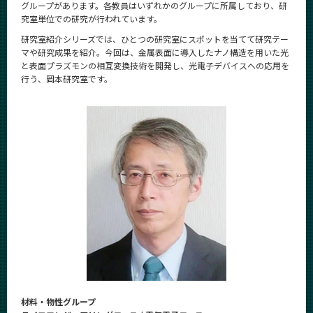
グループがあります。各教員はいずれかのグループに所属しており、研
News
究室単位での研究が行われています。
News 一覧
研究室紹介シリーズでは、ひとつの研究室にスポットを当てて研究テー
マや研究成果を紹介。今回は、金属表面に導入したナノ構造を用いた光
カテゴリ別
と表面プラズモンの相互変換技術を開発し、光電子デバイスへの応用を
行う、岡本研究室です。
課程別
月別
イベントカレンダー
Event Calendar
サイト構成
学内向け情報
系詳細情報
材料・物性グループ