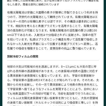
図2.
作製した白色有機EL素子。左が従来の素子で右がプラズモニック構造を賦
与した素子。両者は直列に接続されています
有機太陽電池は安価に大面積の素子が簡単に作製できるという利点を持
つので、次世代の太陽電池として期待されています。有機太陽電池はエ
ネルギーの流れは有機EL素子とは逆ですが、その構造は基本的には同じ
です。相反則を考えると表面プラズモンを活用することで、有機太陽電
池の高効率化が可能となります。有機太陽電池の活性層の厚さは数100
nm以下であるため、入射光は十分吸収されずに反射され、効率の低下
を招いています。私達はプラズモニック構造を用いて活性層で吸収しき
れなかった入射光を界面に沿って伝搬する表面プラズモンへ変換し、活
性層での吸収を増強することで、変換効率の向上に取り組んでいます。
放射冷却フィルムの開発
地球の大気は可視域の光を透過しますが、8〜13 µmにも大気の窓と呼
ばれる赤外線の透過領域があります。この波長域は地表の温度に対応す
る黒体放射の波長領域とも重なっています。また、宇宙の背景放射か
ら、宇宙背景の温度は約3 Kであることが知られています。そのため、太
陽からの光を反射し、その一方で黒体放射により地表の熱を赤外光とし
て宇宙背景へ捨てるようなフィルムを実現することにより、日中におい
ても地表温度以下への冷却が可能です。冷却を高効率で行うためには、
フィルムは太陽光波長領域で高い反射率を持つとともに、大気の窓領域
の波長で高い放射率（キルヒホッフの法則により吸収率と等しい）を持