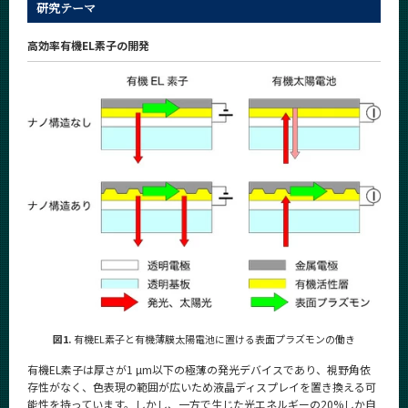
研究テーマ
高効率有機EL素子の開発
図1.
有機EL素子と有機薄膜太陽電池に置ける表面プラズモンの働き
有機EL素子は厚さが1 µm以下の極薄の発光デバイスであり、視野角依
存性がなく、色表現の範囲が広いため液晶ディスプレイを置き換える可
能性を持っています。しかし、一方で生じた光エネルギーの20%しか自