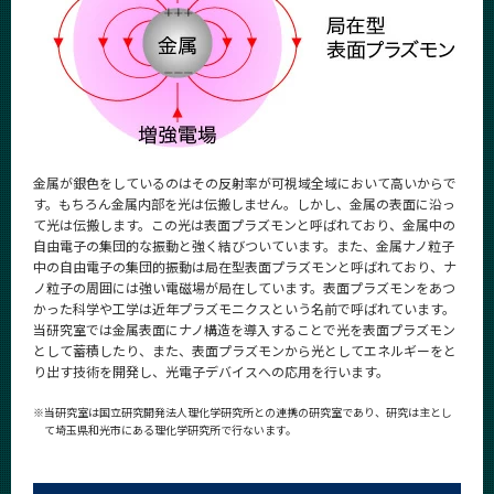
金属が銀色をしているのはその反射率が可視域全域において高いからで
す。もちろん金属内部を光は伝搬しません。しかし、金属の表面に沿っ
て光は伝搬します。この光は表面プラズモンと呼ばれており、金属中の
自由電子の集団的な振動と強く結びついています。また、金属ナノ粒子
中の自由電子の集団的振動は局在型表面プラズモンと呼ばれており、ナ
ノ粒子の周囲には強い電磁場が局在しています。表面プラズモンをあつ
かった科学や工学は近年プラズモニクスという名前で呼ばれています。
当研究室では金属表面にナノ構造を導入することで光を表面プラズモン
として蓄積したり、また、表面プラズモンから光としてエネルギーをと
り出す技術を開発し、光電子デバイスへの応用を行います。
※
当研究室は国立研究開発法人理化学研究所との連携の研究室であり、研究は主とし
て埼玉県和光市にある理化学研究所で行ないます。