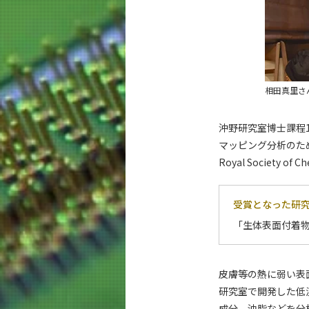
相田真里さ
沖野研究室博士課程
マッピング分析のた
Royal Society of 
受賞となった研
「生体表面付着
皮膚等の熱に弱い表
研究室で開発した低
成分、油脂などを分