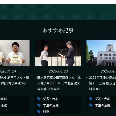
おすすめ記事
026.06.24
2026.06.23
2026.04.
室の中島亘平さん・川
田原研究室の田野直輝さん（電
2025年度優秀修士
(電気電子系M2)が
気電子系 D3）が 日本超音波医
賞！― 江尻 航汰さ
..
学会第99会学術...
研究室）―
・表彰
受賞・表彰
受賞・表彰
の活躍
学生の活躍
学生の活躍
研究