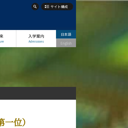
サイト構成
日本語
来
入学案内
ure
Admissions
English
e（第一位）