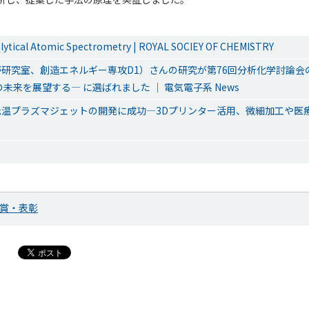
alytical Atomic Spectrometry | ROYAL SOCIEY OF CHEMISTRY
研究室、創造エネルギー専攻D1）さんの研究が第76回分析化学討論会
未来を展望する― に選ばれました ｜ 電気電子系 News
温プラズマジェットの開発に成功―3Dプリンター活用、微細加工や医療
ス
賞・表彰