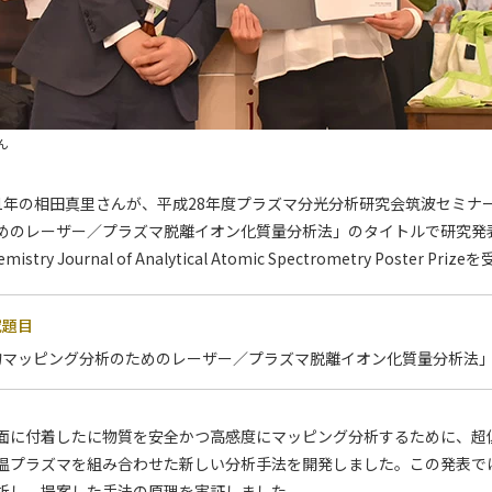
ん
1年の相田真里さんが、平成28年度プラズマ分光分析研究会筑波セミナ
めのレーザー／プラズマ脱離イオン化質量分析法」のタイトルで研究発表
Chemistry Journal of Analytical Atomic Spectrometry Poster P
究題目
物マッピング分析のためのレーザー／プラズマ脱離イオン化質量分析法
面に付着したに物質を安全かつ高感度にマッピング分析するために、超
温プラズマを組み合わせた新しい分析手法を開発しました。この発表で
析し、提案した手法の原理を実証しました。