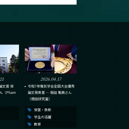
21
2026.04.17
論文賞 受
令和7年電気学会全国大会優秀
ん（Pham
論文発表賞 ― 坂田 篤典さん
（德田研究室）
受賞・表彰
学生の活躍
教育