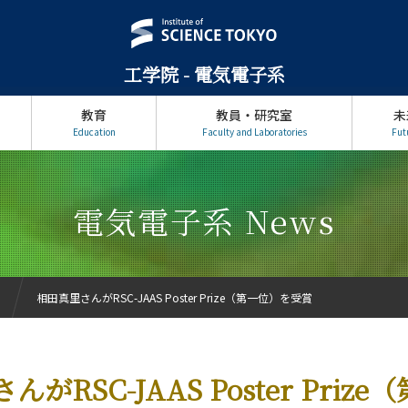
工学院 - 電気電子系
教育
教員・研究室
未
Education
Faculty and Laboratories
Fut
電気電子系 News
相田真里さんがRSC-JAAS Poster Prize（第一位）を受賞
がRSC-JAAS Poster Priz