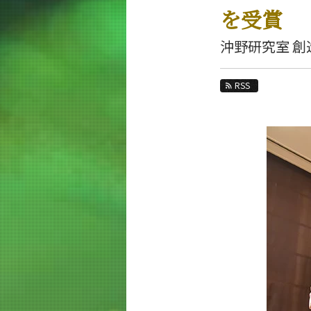
教育
を受賞
教員・研究室
沖野研究室 創
未来
RSS
入学案内
電気電子系 News
News 一覧
カテゴリ別
課程別
月別
イベントカレンダー