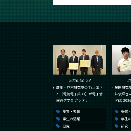
2026.06.29
2
廣川・戸村研究室の中山 弦さ
藤田研究
ん（電気電子系D3）が電子情
井俊輝さん
報通信学会 アンテナ...
IPEC 2026.
受賞・表彰
受賞
学生の活躍
学生
研究
研究