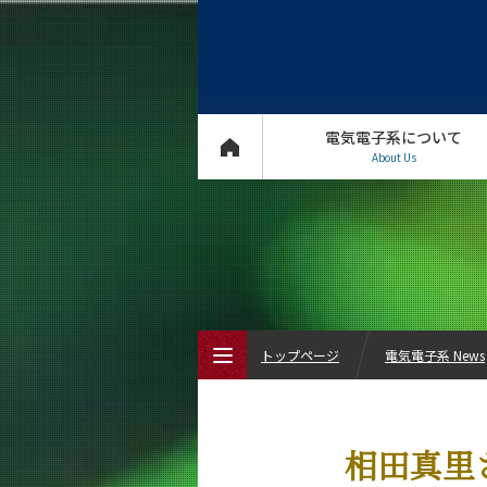
電気電子系について
About Us
トップページ
電気電子系 News
トップページ
相田真里さん
電気電子系について