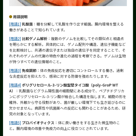
用語説明
[用語1]
乳酸菌
：糖を分解して乳酸を作り出す細菌。腸内環境を整える
働きがあることで知られています。
[用語2]
比較ゲノム解析
：複数のゲノムを比較してその類似点と相違点
を明らかにする解析。具体的には、ゲノム配列や構造、遺伝子機能など
を比較検討し、共通の遺伝子または独自の遺伝子を同定することで、そ
れぞれのゲノムの代謝の特色や進化の過程を考察できる。ゲノムは生物
が持つすべての遺伝情報のこと。
[用語3]
免疫調節
：体の免疫反応を適切にコントロールする働き。過剰
な炎症反応を抑えたり、感染に対する防御を強めたりします。
[用語4]
ポリグリセロール-3-リン酸型壁タイコ酸（poly-GroP WT
A）
：乳酸菌などグラム陽性菌の細胞壁にある成分で、ペプチドグリカ
ンにポリグリセロール-3-リン酸が結合した構造を指します。細胞の形を
維持、外敵から守る役割があり、菌が厳しい環境下でも生き延びるのに
欠かせません。病原性や抗菌薬への反応にも関わることがあるため、研
究の対象となっています。
[用語5]
プロバイオティクス
：体に良い働きをする生きた微生物のこ
と。腸内環境の改善や免疫力の向上に役立つとされています。