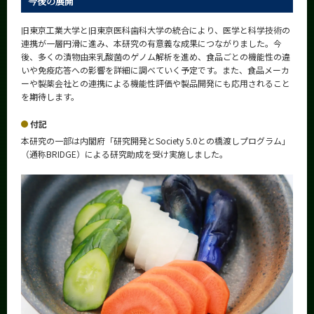
今後の展開
旧東京工業大学と旧東京医科歯科大学の統合により、医学と科学技術の
連携が一層円滑に進み、本研究の有意義な成果につながりました。今
後、多くの漬物由来乳酸菌のゲノム解析を進め、食品ごとの機能性の違
いや免疫応答への影響を詳細に調べていく予定です。また、食品メーカ
ーや製薬会社との連携による機能性評価や製品開発にも応用されること
を期待します。
付記
本研究の一部は内閣府「研究開発とSociety 5.0との橋渡しプログラム」
（通称BRIDGE）による研究助成を受け実施しました。