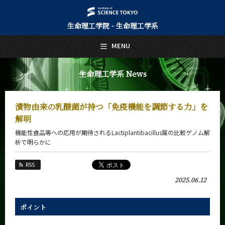
生命理工学院 - 生命理工学系
日本語
English
MENU
トップページ
Top Page
生命理工学系 News
生命理工学系について
About Us
漬物由来の乳酸菌が持つ「免疫機能を調節する力」を
教育
解明
Education
機能性食品等への応用が期待されるLactiplantibacillus属の比較ゲノム解
教員・研究室
析で明らかに
Faculty and Laboratories
RSS
未来
Future
2025.06.12
入学案内
Admissions
ポイント
生命理工学系 News