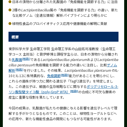
日本の漬物から分離された乳酸菌の「免疫機能を調節する力」に注目
News
2種の
Lactiplantibacillus
属の「免疫機能を調節する力」の違い、新た
News 一覧
な比較ゲノム（全遺伝情報）解析パイプラインにより明らかに
植物性食品のプロバイオティクス応用や健康機能の解明に貢献
カテゴリ別
課程別
概要
月別
東京科学大学 生命理工学院 生命理工学系の山田拓司准教授（生命理工
学コース 主担当）と劉伊婷博士課程学生らは、日本の漬物から分離され
イベントカレンダー
[用語1]
た
乳酸菌
である
Lactiplantibacillus plantarum
および
Lactiplantiba
Event Calendar
cillus pentosus
の免疫機能を調節する能力の違いに注目し、比較
ゲノム
[用語2]
解析
を行いました。その結果、
Lactiplantibacillus plantarum
のIL-
[用語3]
10とIL-12に株特異的な、
免疫調節
能力があることを明らかにし、
これらの菌株が持つ力に関わる遺伝子「TagF2遺伝子」を特定しまし
た。この遺伝子は、細菌の生存戦略などに関与する
ポリグリセロール-3-
サイト構成
[用語4]
リン酸型壁タイコ酸（poly-GroP WTA）
の合成に不可欠な酵素の
産生に重要な役割を果たしています。
学内向け情報
今回の成果は、乳酸菌が私たちの健康に与える影響を遺伝子レベルで理
解する手がかりとなるものです。このことは、植物性ヨーグルトなどへ
系詳細情報
の応用や、新たな機能性食品の開発にもつながる可能性があります。