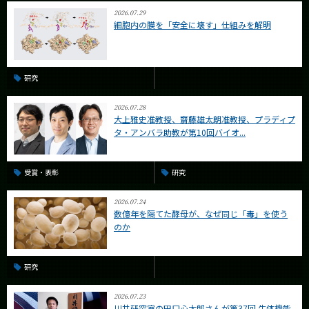
2026.07.29
細胞内の膜を「安全に壊す」仕組みを解明
研究
2026.07.28
大上雅史准教授、齋藤雄太朗准教授、プラディプ
タ・アンバラ助教が第10回バイオ...
受賞・表彰
研究
2026.07.24
数億年を隔てた酵母が、なぜ同じ「毒」を使う
のか
研究
2026.07.23
川井研究室の田口心太郎さんが第37回 生体機能