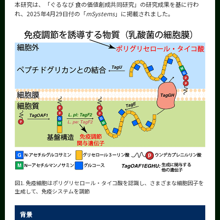
本研究は、「ぐるなび 食の価値創成共同研究」の研究成果を基に行わ
CLOSE
れ、2025年4月29日付の「
mSystems
」に掲載されました。
図1. 免疫細胞はポリグリセロール・タイコ酸を認識し、さまざまな細胞因子を
生成して、免疫システムを調節
背景