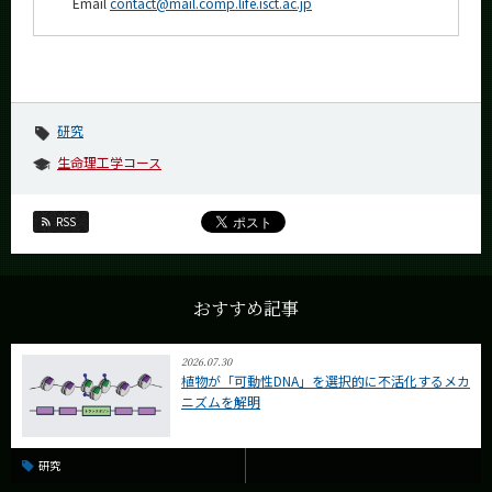
Email
contact@mail.comp.life.isct.ac.jp
研究
生命理工学コース
RSS
おすすめ記事
2026.07.30
植物が「可動性DNA」を選択的に不活化するメカ
ニズムを解明
研究