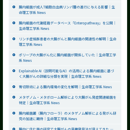
腸内細菌が成人T細胞白血病リンパ腫の進行に与える影響｜生
命理工学系 News
腸内細菌の代謝経路データベース「Enteropathway」を公開｜
生命理工学系 News
リンチ症候群患者の大腸がんと腸内細菌の関連性の解明｜生命
理工学系 News
ポリープの大腸がん化に腸内細菌が関係していた｜生命理工学
系 News
Explainable AI（説明可能なAI）の活用による腸内細菌に基づ
く大腸がんの詳細な分類を実現｜生命理工学系 News
胃切除術による腸内環境の変化を解明｜生命理工学系 News
メタゲノム・メタボローム解析により大腸がん発症関連細菌を
特定｜生命理工学系 News
腸内細菌叢（腸内フローラ）のメタゲノム解析による発がん研
究の加速に期待｜生命理工学系 News
腸内に住む菌の研究で大腸がんの早期発見法が見えてきた ―