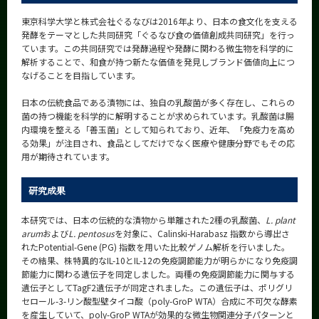
東京科学大学と株式会社ぐるなびは2016年より、日本の食文化を支える
発酵をテーマとした共同研究「ぐるなび食の価値創成共同研究」を行っ
ています。この共同研究では発酵過程や発酵に関わる微生物を科学的に
解析することで、和食が持つ新たな価値を発見しブランド価値向上につ
なげることを目指しています。
日本の伝統食品である漬物には、独自の乳酸菌が多く存在し、これらの
菌の持つ機能を科学的に解明することが求められています。乳酸菌は腸
内環境を整える「善玉菌」として知られており、近年、「免疫力を高め
る効果」が注目され、食品としてだけでなく医療や健康分野でもその応
用が期待されています。
研究成果
本研究では、日本の伝統的な漬物から単離された2種の乳酸菌、
L. plant
arum
および
L. pentosus
を対象に、Calinski-Harabasz 指数から導出さ
れたPotential-Gene (PG) 指数を用いた比較ゲノム解析を行いました。
その結果、株特異的なIL-10とIL-12の免疫調節能力が明らかになり免疫調
節能力に関わる遺伝子を同定しました。両種の免疫調節能力に関与する
遺伝子としてTagF2遺伝子が同定されました。この遺伝子は、ポリグリ
セロール-3-リン酸型壁タイコ酸（poly-GroP WTA）合成に不可欠な酵素
を産生していて、poly-GroP WTAが効果的な微生物関連分子パターンと