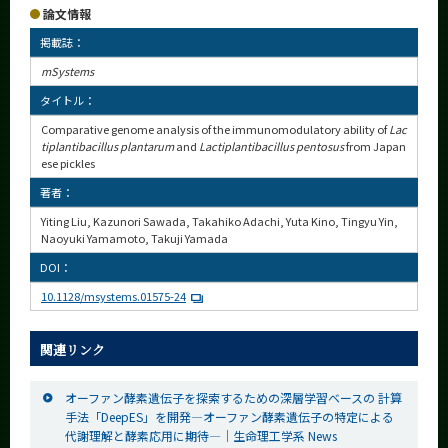
論文情報
掲載誌：
mSystems
タイトル：
Comparative genome analysis of the immunomodulatory ability of
Lac
tiplantibacillus plantarum
and
Lactiplantibacillus pentosus
from Japan
ese pickles
著者：
Yiting Liu, Kazunori Sawada, Takahiko Adachi, Yuta Kino, Tingyu Yin,
Naoyuki Yamamoto, Takuji Yamada
DOI：
10.1128/msystems.01575-24
関連リンク
オーファン酵素遺伝子を探索するための深層学習ベースの 計算
手法「DeepES」を開発—オーファン酵素遺伝子の特定による
代謝理解と酵素応用に期待—｜生命理工学系 News