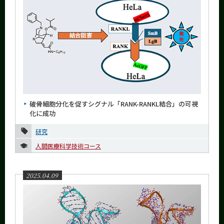
2017年
2016年
イベントカレンダー
Event Calendar
破骨細胞分化を促すシグナル「RANK-RANKL結合」の可視
サイト構成
化に成功
学内向け情報
研究
人間医療科学技術コース
系詳細情報
2025.04.09
CLOSE