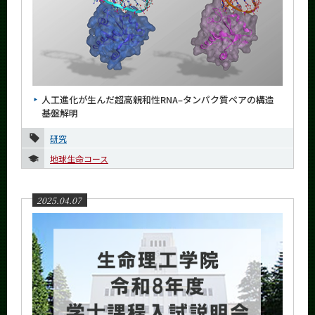
人工進化が生んだ超高親和性RNA–タンパク質ペアの構造
基盤解明
研究
地球生命コース
2025.04.07