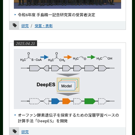
News
令和6年度 手島精一記念研究賞の受賞者決定
News 一覧
研究
受賞・表彰
カテゴリ別
課程別
2025.04.21
月別
2026年
2025年
12月
11月
10月
9月
オーファン酵素遺伝子を探索するための深層学習ベースの
8月
計算手法「DeepES」を開発
7月
研究