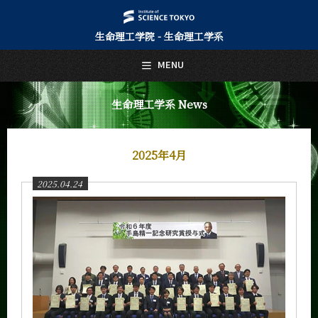
生命理工学院 - 生命理工学系
日本語
English
MENU
トップページ
Top Page
生命理工学系 News
生命理工学系について
About Us
2025年4月
教育
Education
2025.04.24
教員・研究室
Faculty and Laboratories
未来
Future
入学案内
Admissions
生命理工学系 News