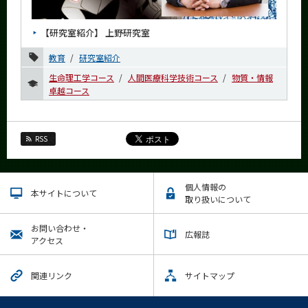
News
【研究室紹介】 上野研究室
News 一覧
教育
研究室紹介
カテゴリ別
生命理工学コース
人間医療科学技術コース
物質・情報
課程別
卓越コース
学士課程
生命理工学コース
RSS
ライフエンジニアリングコース
人間医療科学技術コース
個人情報の
本サイトについて
地球生命コース
取り扱いについて
物質・情報卓越コース
お問い合わせ・
広報誌
月別
アクセス
イベントカレンダー
関連リンク
サイトマップ
Event Calendar