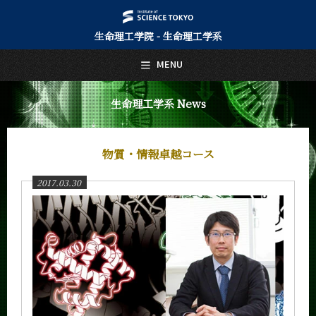
生命理工学院 - 生命理工学系
日本語
English
MENU
トップページ
Top Page
生命理工学系 News
生命理工学系について
About Us
物質・情報卓越コース
教育
Education
2017.03.30
教員・研究室
Faculty and Laboratories
未来
Future
入学案内
Admissions
生命理工学系 News