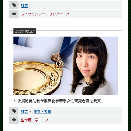
6月
研究
5月
ライフエンジニアリングコース
4月
3月
2025.02.21
2月
1月
2024年
2023年
2022年
2021年
永嶌鮎美助教が農芸化学若手女性研究者賞を受賞
2020年
研究
受賞・表彰
2019年
生命理工学コース
2018年