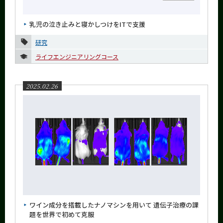
News
乳児の泣き止みと寝かしつけをITで支援
News 一覧
研究
カテゴリ別
ライフエンジニアリングコース
課程別
月別
2025.02.26
2026年
2025年
12月
11月
10月
9月
8月
ワイン成分を搭載したナノマシンを用いて 遺伝子治療の課
7月
題を世界で初めて克服