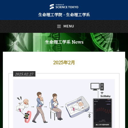
生命理工学院 - 生命理工学系
日本語
English
MENU
トップページ
Top Page
生命理工学系 News
生命理工学系について
About Us
2025年2月
教育
Education
2025.02.27
教員・研究室
Faculty and Laboratories
未来
Future
入学案内
Admissions
生命理工学系 News