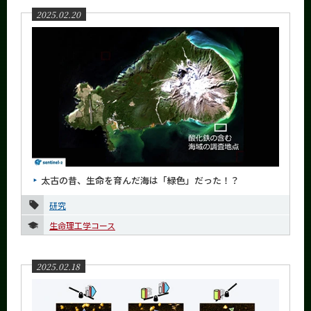
2025.02.20
2017年
2016年
イベントカレンダー
Event Calendar
サイト構成
太古の昔、生命を育んだ海は「緑色」だった！？
学内向け情報
研究
系詳細情報
生命理工学コース
CLOSE
2025.02.18