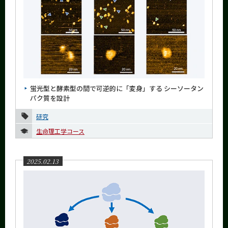
蛍光型と酵素型の間で可逆的に「変身」する シーソータン
パク質を設計
研究
生命理工学コース
2025.02.13