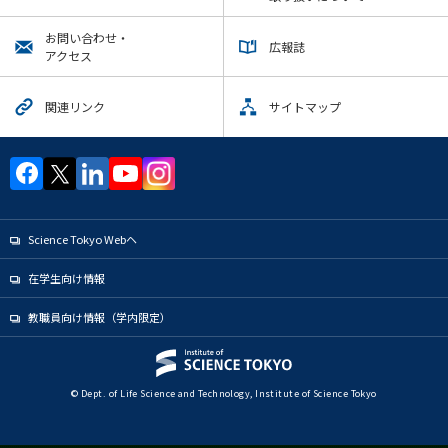
News
お問い合わせ・
広報誌
イベントカレンダー
アクセス
Event Calendar
今後のイベント
関連リンク
サイトマップ
今後の課程別イベント
学士課程
生命理工学コース
ライフエンジニアリングコース
Science Tokyo Webヘ
人間医療科学技術コース
在学生向け情報
地球生命コース
教職員向け情報（学内限定）
物質・情報卓越コース
超スマート社会卓越コース
© Dept. of Life Science and Technology, Institute of Science Tokyo
年別アーカイブ