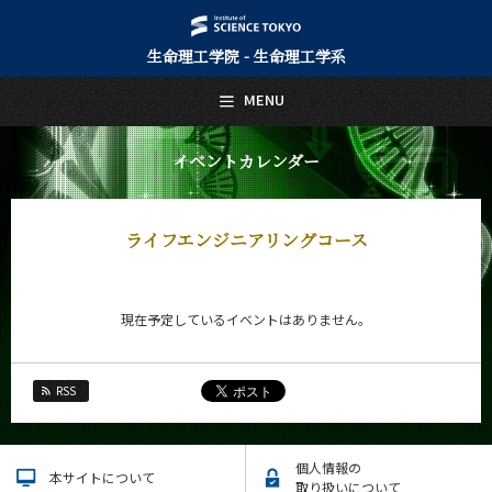
生命理工学院 - 生命理工学系
日本語
English
MENU
トップページ
Top Page
イベントカレンダー
生命理工学系について
About Us
ライフエンジニアリングコース
教育
Education
教員・研究室
現在予定しているイベントはありません。
Faculty and Laboratories
未来
Future
RSS
入学案内
Admissions
個人情報の
本サイトについて
取り扱いについて
生命理工学系 News