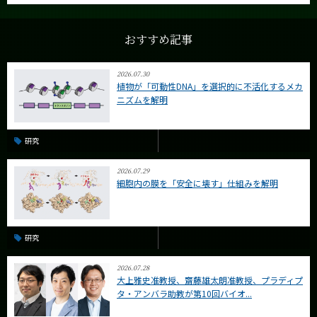
おすすめ記事
2026.07.30
植物が「可動性DNA」を選択的に不活化するメカ
ニズムを解明
研究
2026.07.29
細胞内の膜を「安全に壊す」仕組みを解明
研究
2026.07.28
大上雅史准教授、齋藤雄太朗准教授、プラディプ
タ・アンバラ助教が第10回バイオ...