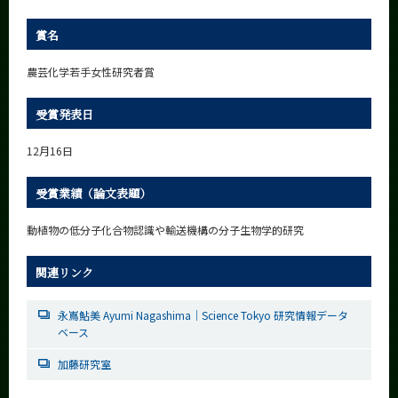
CLOSE
賞名
農芸化学若手女性研究者賞
受賞発表日
12月16日
受賞業績（論文表題）
動植物の低分子化合物認識や輸送機構の分子生物学的研究
関連リンク
永嶌鮎美 Ayumi Nagashima｜Science Tokyo 研究情報データ
ベース
加藤研究室