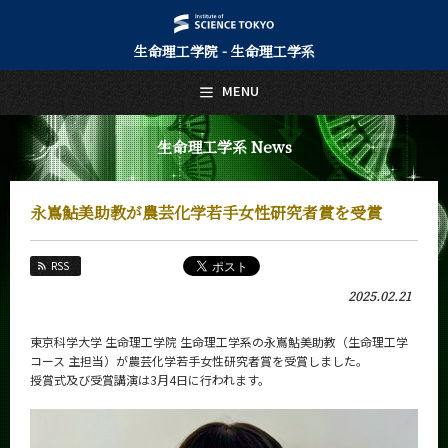
生命理工学院 - 生命理工学系
日本語
English
MENU
トップページ
Top Page
生命理工学系 News
生命理工学系について
About Us
永嶌鮎美助教が農芸化学若手女性研究者賞を受賞
教育
Education
RSS
教員・研究室
2025.02.21
Faculty and Laboratories
未来
東京科学大学 生命理工学院 生命理工学系の永嶌鮎美助教（生命理工学
Future
コース 主担当）が農芸化学若手女性研究者賞を受賞しました。
授賞式及び受賞講演は3月4日に行われます。
入学案内
Admissions
生命理工学系 News