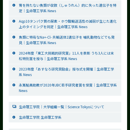
胃を持たない魚類が収斂（しゅうれん）的に失った遺伝子を特
定｜生命理工学系 News
Aqp10タンパク質の尿素・ホウ酸輸送活性の減弱が生じた進化
上のタイミングを同定｜生命理工学系 News
魚類に特有なNa+-Cl- 共輸送体2遺伝子を 哺乳動物などでも発
見｜生命理工学系 News
2024年度「東工大挑戦的研究賞」11人を表彰 うち3人には末
松特別賞を授与｜生命理工学系 News
2023年度「あすなろ研究奨励金」授与式を開催｜生命理工学
系 News
永嶌鮎美助教が2020年JBC若手研究者賞を受賞｜生命理工学系
News
生命理工学院｜大学組織一覧｜Science Tokyoについて
生命理工学院 生命理工学系