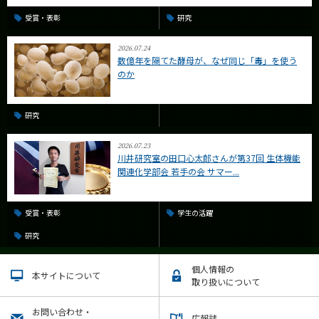
受賞・表彰
研究
2026.07.24
数億年を隔てた酵母が、なぜ同じ「毒」を使う
のか
研究
2026.07.23
川井研究室の田口心太郎さんが第37回 生体機能
関連化学部会 若手の会 サマー...
受賞・表彰
学生の活躍
研究
個人情報の
本サイトについて
取り扱いについて
お問い合わせ・
広報誌