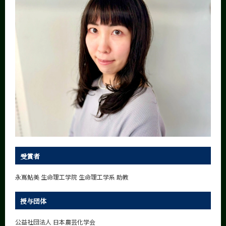
News
News 一覧
カテゴリ別
課程別
月別
イベントカレンダー
Event Calendar
受賞者
サイト構成
永嶌鮎美 生命理工学院 生命理工学系 助教
学内向け情報
授与団体
系詳細情報
公益社団法人 日本農芸化学会