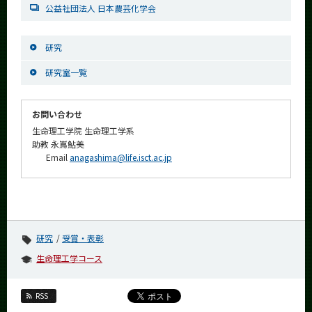
公益社団法人 日本農芸化学会
研究
研究室一覧
お問い合わせ
生命理工学院 生命理工学系
助教 永嶌鮎美
Email
anagashima@life.isct.ac.jp
研究
受賞・表彰
生命理工学コース
RSS