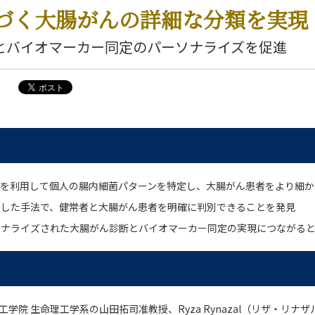
づく大腸がんの詳細な分類を実現
とバイオマーカー同定のパーソナライズを促進
」を利用して個人の腸内細菌パターンを特定し、大腸がん患者をより細
用した手法で、健常者と大腸がん患者を明確に判別できることを発見
ソナライズされた大腸がん診断とバイオマーカー同定の実現につながる
工学院 生命理工学系の山田拓司准教授、Ryza Rynazal（リザ・リナ