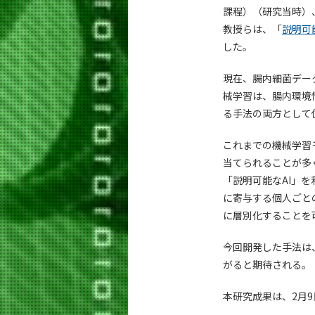
課程）（研究当時）
教授らは、「
説明可
した。
現在、腸内細菌デー
械学習は、腸内環境
る手法の両方として
これまでの機械学習
当てられることが多
「説明可能なAI」
に寄与する個人ごと
に層別化することを
今回開発した手法は
がると期待される。
本研究成果は、2月