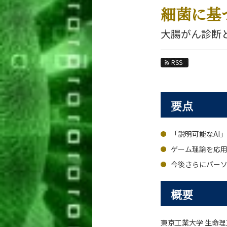
教育
細菌に基
教員・研究室
大腸がん診断
未来
RSS
入学案内
生命理工学系 News
要点
News 一覧
カテゴリ別
「説明可能なAI
課程別
月別
ゲーム理論を応
今後さらにパー
イベントカレンダー
概要
東京工業大学 生命理