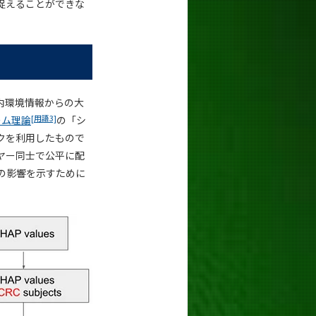
捉えることができな
内環境情報からの大
[用語3]
ーム理論
の「シ
ムワークを利用したもので
ヤー同士で公平に配
の影響を示すために