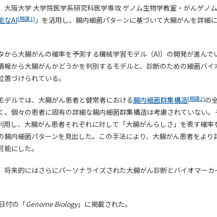
、大阪大学 大学院医学系研究科医学専攻 ゲノム生物学教室・がんゲノ
[用語1]
能なAI
」を活用し、腸内細菌パターンに基づいて大腸がんを詳細
タから大腸がんの確率を予測する機械学習モデル（AI）の開発が進んで
情報から大腸がんかどうかを判別するモデルと、診断のための細菌バイ
位置づけられている。
[用語2]
モデルでは、大腸がん患者と健常者における
腸内細菌群集構造
の
く、個々の患者に固有の詳細な腸内細菌群集構造は考慮されていない。
を利用し、大腸がん患者それぞれに対して「大腸がんらしさ」を表す確率
の腸内細菌パターンを見出した。この手法により、大腸がん患者をより
可能にした。
、将来的にはさらにパーソナライズされた大腸がん診断とバイオマーカ
9日付の「
Genome Biology
」に掲載された。