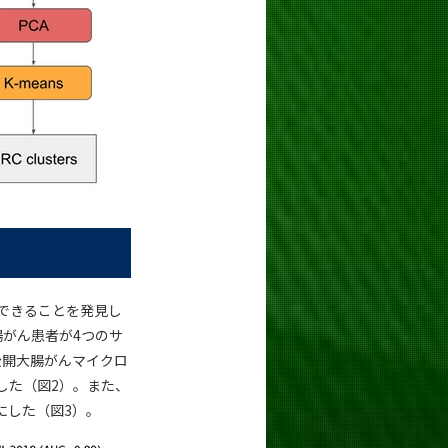
別できることを発見し
腸がん患者が4つのサ
公開大腸がんマイクロ
した（図2）。また、
にした（図3）。