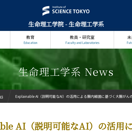
生命理工学院 - 生命理工学系
教育
教員・研究室
未
Education
Faculty and Laboratories
Fut
生命理工学系 News
ws
Explainable AI（説明可能なAI）の活用による腸内細菌に基づく大腸がん
inable AI（説明可能なAI）の活