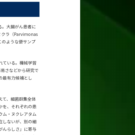
る。大腸がん患者に
ラ（Parvimonas
このような便サンプ
れている。機械学習
の簡易さなどから研究で
の最有力候補とし
えて、細菌群集全体
かを、それぞれの患
ウム・ヌクレアタム
在しないが、別の細
がんらしさ」に寄与