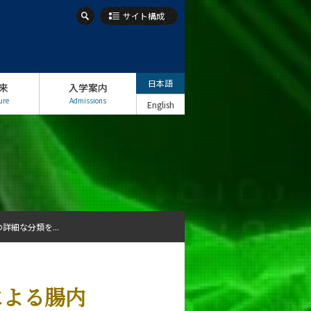
サイト構成
日本語
来
入学案内
ure
Admissions
English
の詳細な分類を...
用による腸内