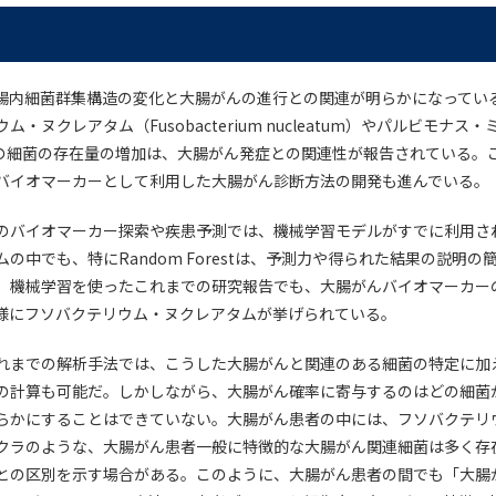
腸内細菌群集構造の変化と大腸がんの進行との関連が明らかになってい
ヌクレアタム（Fusobacterium nucleatum）やパルビモナス・ミク
特定の細菌の存在量の増加は、大腸がん発症との関連性が報告されている。
バイオマーカーとして利用した大腸がん診断方法の開発も進んでいる。
のバイオマーカー探索や疾患予測では、機械学習モデルがすでに利用さ
の中でも、特にRandom Forestは、予測力や得られた結果の説明
。機械学習を使ったこれまでの研究報告でも、大腸がんバイオマーカー
様にフソバクテリウム・ヌクレアタムが挙げられている。
れまでの解析手法では、こうした大腸がんと関連のある細菌の特定に加
の計算も可能だ。しかしながら、大腸がん確率に寄与するのはどの細菌
らかにすることはできていない。大腸がん患者の中には、フソバクテリ
クラのような、大腸がん患者一般に特徴的な大腸がん関連細菌は多く存
との区別を示す場合がある。このように、大腸がん患者の間でも「大腸