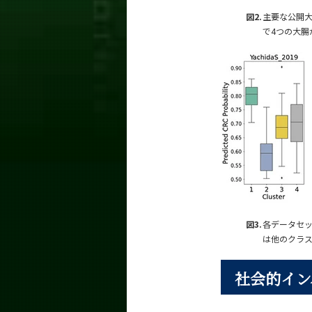
図2.
主要な公開大
で4つの大腸
図3.
各データセ
は他のクラ
社会的イン