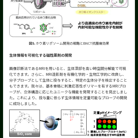
図5.
ホウ素リポソーム開発の戦略とBNCT抗腫瘍効果
生体情報を可視化する磁性薬剤の開発
画像診断法であるMRIを用いると、生体深部を高い時空間分解能で可視
化できます。さらに、MRI造影剤を有機化学的・生物工学的に改良し、
分子プローブとして生体に投与すると、特定の生体分子を検出すること
もできます。我々は、基本骨格に刺激応答性ポリマーを有するMRIプロ
ーブが、立体構造に応じたユニークな機能を発現することを見出しまし
た。これにより、投与量に依らず生体情報を定量可能なプローブの開発
に成功しました。