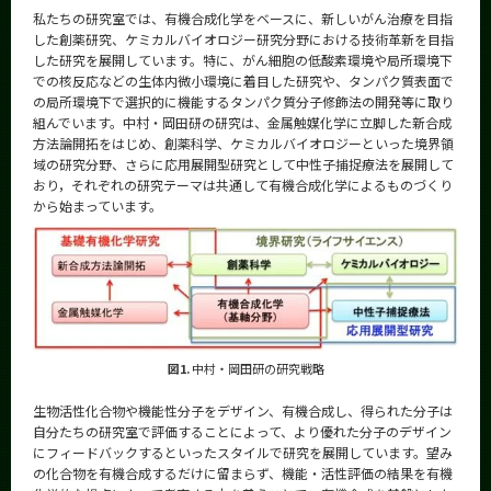
私たちの研究室では、有機合成化学をベースに、新しいがん治療を目指
した創薬研究、ケミカルバイオロジー研究分野における技術革新を目指
した研究を展開しています。特に、がん細胞の低酸素環境や局所環境下
での核反応などの生体内微小環境に着目した研究や、タンパク質表面で
の局所環境下で選択的に機能するタンパク質分子修飾法の開発等に取り
組んでいます。中村・岡田研の研究は、金属触媒化学に立脚した新合成
方法論開拓をはじめ、創薬科学、ケミカルバイオロジーといった境界領
域の研究分野、さらに応用展開型研究として中性子捕捉療法を展開して
おり，それぞれの研究テーマは共通して有機合成化学によるものづくり
から始まっています。
図1.
中村・岡田研の研究戦略
生物活性化合物や機能性分子をデザイン、有機合成し、得られた分子は
自分たちの研究室で評価することによって、より優れた分子のデザイン
にフィードバックするといったスタイルで研究を展開しています。望み
の化合物を有機合成するだけに留まらず、機能・活性評価の結果を有機