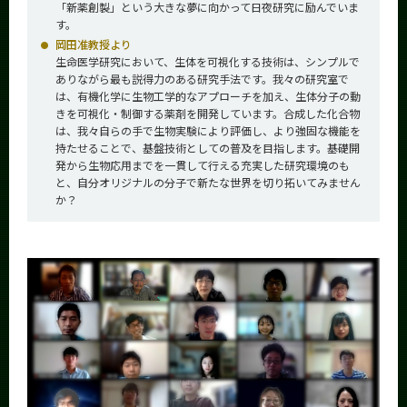
「新薬創製」という大きな夢に向かって日夜研究に励んでいま
す。
岡田准教授より
生命医学研究において、生体を可視化する技術は、シンプルで
ありながら最も説得力のある研究手法です。我々の研究室で
は、有機化学に生物工学的なアプローチを加え、生体分子の動
きを可視化・制御する薬剤を開発しています。合成した化合物
は、我々自らの手で生物実験により評価し、より強固な機能を
持たせることで、基盤技術としての普及を目指します。基礎開
発から生物応用までを一貫して行える充実した研究環境のも
と、自分オリジナルの分子で新たな世界を切り拓いてみません
か？