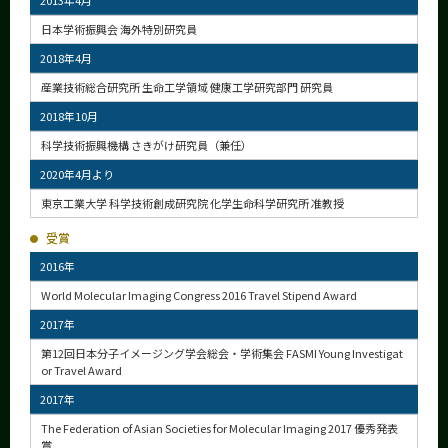
2013年4月
日本学術振興会 海外特別研究員
2018年4月
産業技術総合研究所 生命工学領域 健康工学研究部門 研究員
2018年10月
科学技術振興機構 さきがけ研究員（兼任）
2020年4月より
東京工業大学 科学技術創成研究院 化学生命科学研究所 准教授
受賞
2016年
World Molecular Imaging Congress 2016 Travel Stipend Award
2017年
第12回日本分子イメージング学会総会・学術集会 FASMI Young Investigat
or Travel Award
2017年
The Federation of Asian Societies for Molecular Imaging 2017 優秀発表
賞