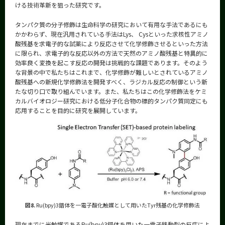
ける技術革新を狙った研究です。
タンパク質の分子修飾は生命科学の研究において有用な手法であるにも
かかわらず、現在汎用されている手法はLys、 Cysといった求核性アミノ
酸残基を求電子的な試薬により反応させて化学修飾させるといった方法
に限られ、求電子的な反応以外の方法で天然のアミノ酸残基と特異的に
効率良く変換を起こす反応の開発は挑戦的な課題であります。そのよう
な背景の中で私たちはこれまで、化学修飾が難しいとされているアミノ
酸残基への新規化学修飾法を開発すべく、ラジカル反応の制御という新
たな切り口で取り組んでいます。また、私たちはこの化学修飾法をケミ
カルバイオロジー研究における低分子化合物の標的タンパク質同定にも
応用することを目的に研究を展開しています。
図8.
Ru(bpy)3錯体を一電子酸化触媒として用いたTyr残基の化学修飾法
現在までに光触媒であるRu(bpy)3錯体を用いた一電子移動型の反応によ