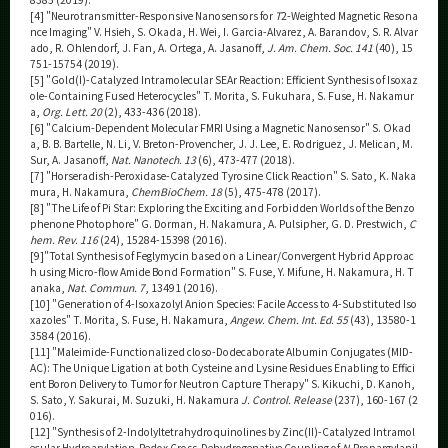
[4] "Neurotransmitter-Responsive Nanosensors for
T
2-Weighted Magnetic Resona
nce Imaging" V. Hsieh, S. Okada, H. Wei, I. Garcia-Alvarez, A. Barandov, S. R. Alvar
ado, R. Ohlendorf, J. Fan, A. Ortega, A. Jasanoff,
J. Am. Chem. Soc. 141
(40), 15
751-15754 (2019).
[5] "Gold(I)-Catalyzed Intramolecular SEAr Reaction: Efficient Synthesis of Isoxaz
ole-Containing Fused Heterocycles" T. Morita, S. Fukuhara, S. Fuse, H. Nakamur
a,
Org. Lett. 20
(2), 433-436 (2018).
[6] "Calcium-Dependent Molecular FMRI Using a Magnetic Nanosensor" S. Okad
a, B. B. Bartelle, N. Li, V. Breton-Provencher, J. J. Lee, E. Rodriguez, J. Melican, M.
Sur, A. Jasanoff,
Nat. Nanotech. 13
(6), 473-477 (2018).
[7] "Horseradish-Peroxidase-Catalyzed Tyrosine Click Reaction" S. Sato, K. Naka
mura, H. Nakamura,
ChemBioChem. 18
(5), 475-478 (2017).
[8] "The Life of Pi Star: Exploring the Exciting and Forbidden Worlds of the Benzo
phenone Photophore" G. Dorman, H. Nakamura, A. Pulsipher, G. D. Prestwich,
C
hem. Rev. 116
(24), 15284-15398 (2016).
[9]"Total Synthesis of Feglymycin based on a Linear/Convergent Hybrid Approac
h using Micro-flow Amide Bond Formation" S. Fuse, Y. Mifune, H. Nakamura, H. T
anaka,
Nat. Commun. 7
, 13491 (2016).
[10] "Generation of 4-Isoxazolyl Anion Species: Facile Access to 4-Substituted Iso
xazoles" T. Morita, S. Fuse, H. Nakamura,
Angew. Chem. Int. Ed. 55
(43), 13580-1
3584 (2016).
[11] "Maleimide-Functionalized closo-Dodecaborate Albumin Conjugates (MID-
AC): The Unique Ligation at both Cysteine and Lysine Residues Enabling to Effici
ent Boron Delivery to Tumor for Neutron Capture Therapy" S. Kikuchi, D. Kanoh,
S. Sato, Y. Sakurai, M. Suzuki, H. Nakamura
J. Control. Release
(237), 160-167 (2
016).
[12] "Synthesis of 2-Indolyltetrahydroquinolines by Zinc(II)-Catalyzed Intramol
ecular Hydroarylation-Redox Cross-Dehydrogenative Coupling of
N
-Propargylanil