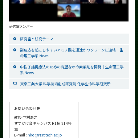
研究室メンバー
研究室と研究テーマ
副反応を起こしやすいアミノ酸を迅速かつクリーンに連結｜生
命理工学系 News
中性子捕捉療法のための有望なホウ素薬剤を開発｜生命理工学
系 News
東京工業大学 科学技術創成研究院 化学生命科学研究所
お問い合わせ先
教授 中村浩之
すずかけ台キャンパス R1棟 914号
室
E-mail :
hiro@res.titech.ac.jp