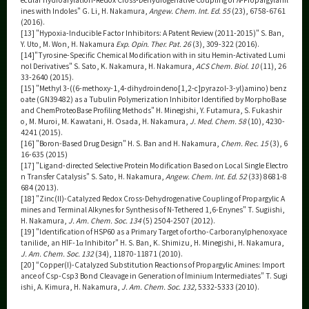
ines with Indoles" G. Li, H. Nakamura,
Angew. Chem. Int. Ed. 55
(23), 6758-6761
(2016).
[13] "Hypoxia-Inducible Factor Inhibitors: A Patent Review (2011-2015)" S. Ban,
Y. Uto, M. Won, H. Nakamura
Exp. Opin. Ther. Pat. 26
(3), 309-322 (2016).
[14]"Tyrosine-Specific Chemical Modification with in situ Hemin-Activated Lumi
nol Derivatives" S. Sato, K. Nakamura, H. Nakamura,
ACS Chem. Biol. 10
(11), 26
33-2640 (2015).
[15] "Methyl 3-((6-methoxy-1,4-dihydroindeno[1,2-c]pyrazol-3-yl)amino) benz
oate (GN39482) as a Tubulin Polymerization Inhibitor Identified by MorphoBase
and ChemProteoBase Profiling Methods" H. Minegishi, Y. Futamura, S. Fukashir
o, M. Muroi, M. Kawatani, H. Osada, H. Nakamura,
J. Med. Chem. 58
(10), 4230-
4241 (2015).
[16] "Boron-Based Drug Design" H. S. Ban and H. Nakamura,
Chem. Rec. 15
(3), 6
16-635 (2015)
[17] "Ligand-directed Selective Protein Modification Based on Local Single Electro
n Transfer Catalysis" S. Sato, H. Nakamura,
Angew. Chem. Int. Ed. 52
(33) 8681-8
684 (2013).
[18] "Zinc(II)-Catalyzed Redox Cross-Dehydrogenative Coupling of Propargylic A
mines and Terminal Alkynes for Synthesis of N-Tethered 1,6-Enynes" T. Sugiishi,
H. Nakamura,
J. Am. Chem. Soc. 134
(5) 2504-2507 (2012).
[19] "Identification of HSP60 as a Primary Target of ortho-Carboranylphenoxyace
tanilide, an HIF-1α Inhibitor" H. S. Ban, K. Shimizu, H. Minegishi, H. Nakamura,
J. Am. Chem. Soc. 132
(34), 11870-11871 (2010).
[20] “Copper(I)-Catalyzed Substitution Reactions of Propargylic Amines: Import
ance of Csp-Csp3 Bond Cleavage in Generation of Iminium Intermediates” T. Sugi
ishi, A. Kimura, H. Nakamura,
J. Am. Chem. Soc. 132,
5332-5333 (2010).