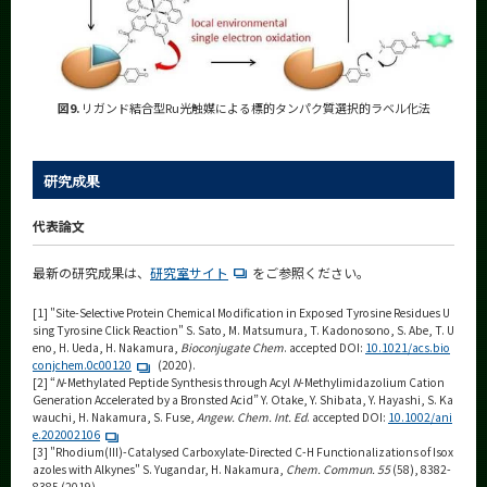
図9.
リガンド結合型Ru光触媒による標的タンパク質選択的ラベル化法
研究成果
代表論文
最新の研究成果は、
研究室サイト
をご参照ください。
[1] "Site-Selective Protein Chemical Modification in Exposed Tyrosine Residues U
sing Tyrosine Click Reaction" S. Sato, M. Matsumura, T. Kadonosono, S. Abe, T. U
eno, H. Ueda, H. Nakamura,
Bioconjugate Chem
. accepted DOI:
10.1021/acs.bio
conjchem.0c00120
(2020).
[2] “
N
-Methylated Peptide Synthesis through Acyl
N
-Methylimidazolium Cation
Generation Accelerated by a Bronsted Acid” Y. Otake, Y. Shibata, Y. Hayashi, S. Ka
wauchi, H. Nakamura, S. Fuse,
Angew. Chem. Int. Ed
. accepted DOI:
10.1002/ani
e.202002106
[3] "Rhodium(III)-Catalysed Carboxylate-Directed C-H Functionalizations of Isox
azoles with Alkynes" S. Yugandar, H. Nakamura,
Chem. Commun. 55
(58), 8382-
8385 (2019).