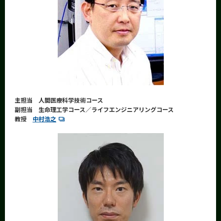
News
News 一覧
カテゴリ別
課程別
月別
イベントカレンダー
主担当 人間医療科学技術コース
Event Calendar
副担当 生命理工学コース／ライフエンジニアリングコース
教授
中村浩之
サイト構成
学内向け情報
系詳細情報