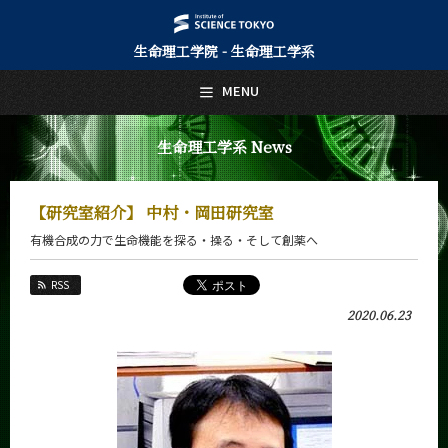
生命理工学院 - 生命理工学系
日本語
English
MENU
トップページ
Top Page
生命理工学系 News
生命理工学系について
About Us
【研究室紹介】 中村・岡田研究室
教育
有機合成の力で生命機能を探る・操る・そして創薬へ
Education
教員・研究室
RSS
Faculty and Laboratories
2020.06.23
未来
Future
入学案内
Admissions
生命理工学系 News