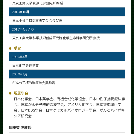
東京工業大学 資源化学研究所 教授
2015年10月
日本中性子捕捉療法学会 会長就任
2016年4月より
東京工業大学 科学技術創成研究院 化学生命科学研究所 教授
受賞
1999年3月
日本化学会進歩賞
2007年7月
がん分子標的治療学会奨励賞
所属学会
日本化学会、日本薬学会、有機合成化学協会、日本中性子捕捉療法学
会、日本がん分子標的治療学会、アメリカ化学会、日本複素環化学
会、日本DDS学会、日本ケミカルバイオロジー学会、がんとハイポキ
シア研究会
岡田智 准教授