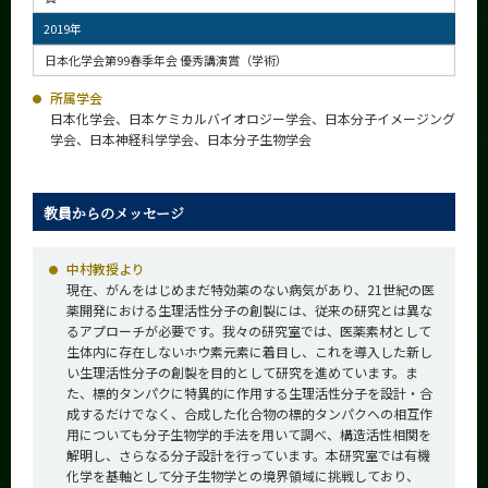
2019年
日本化学会第99春季年会 優秀講演賞（学術）
所属学会
日本化学会、日本ケミカルバイオロジー学会、日本分子イメージング
学会、日本神経科学学会、日本分子生物学会
教員からのメッセージ
中村教授より
現在、がんをはじめまだ特効薬のない病気があり、21世紀の医
薬開発における生理活性分子の創製には、従来の研究とは異な
るアプローチが必要です。我々の研究室では、医薬素材として
生体内に存在しないホウ素元素に着目し、これを導入した新し
い生理活性分子の創製を目的として研究を進めています。ま
た、標的タンパクに特異的に作用する生理活性分子を設計・合
成するだけでなく、合成した化合物の標的タンパクへの相互作
用についても分子生物学的手法を用いて調べ、構造活性相関を
解明し、さらなる分子設計を行っています。本研究室では有機
化学を基軸として分子生物学との境界領域に挑戦しており、