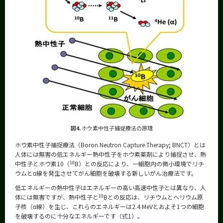
図4.
ホウ素中性子捕捉療法の原理
ホウ素中性子捕捉療法（Boron Neutron Capture Therapy; BNCT）とは
人体には無害の低エネルギー熱中性子をホウ素薬剤により捕捉させ、熱
10
中性子とホウ素10（
B）との反応により、一細胞内の微小環境でリチ
ウムとα線を発生させてがん細胞を破壊する新しいがん治療法です。
低エネルギーの熱中性子はエネルギーの高い高速中性子とは異なり、人
10
体には無害ですが、熱中性子と
Bとの反応は、リチウムとヘリウム原
子核（α線）を生じ、これらのエネルギーは2.4 MeVとおよそ1つの細胞
を破壊するのに十分なエネルギーです（式1）。