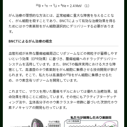
10
1
7
4
B +
n →
Li +
He + 2.4 MeV （1）
がん治療の理想的な方法とは、正常組織に重大な障害を与えることな
く、がん細胞を殺すことであり、BNCTによって有効な治療効果を得る
ためにはホウ素薬剤をがん細胞選択的にデリバリーする必要がありま
す。
BNCTによるがん治療の概念
血管形成が未熟な腫瘍組織周辺にリポソームなどの微粒子が蓄積しやす
いという効果（EPR効果）に基づき、腫瘍組織へのドラッグデリバリー
システムを活用しています。また、BNCTの臨床実用における大きな障
害として、高濃度のホウ素薬剤をがん細胞に集積させる技術開発が挙げ
10
られます。そこで、私たちは高濃度の
Bをがん細胞に集積させるた
め、ホウ素含有リポソームを開発しています。
これまでに、マウスを用いた腫瘍モデルにおいては優れた治癒効果、延
命効果を得ることに成功しています。その他にもアクティブターゲッテ
ィング法や、生体高分子のホウ素クラスター修飾に基づいた次世代ホウ
素ナノキャリアの開発も行っています。