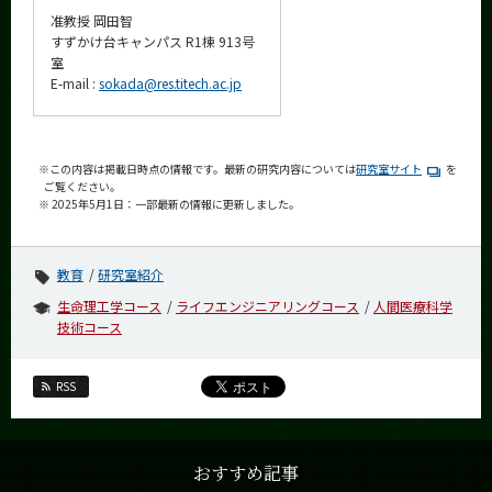
准教授 岡田智
すずかけ台キャンパス R1棟 913号
室
E-mail :
sokada@res.titech.ac.jp
※この内容は掲載日時点の情報です。最新の研究内容については
研究室サイト
を
ご覧ください。
※ 2025年5月1日：一部最新の情報に更新しました。
教育
研究室紹介
生命理工学コース
ライフエンジニアリングコース
人間医療科学
技術コース
RSS
おすすめ記事