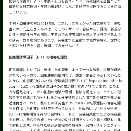
化学的な視点によって考察する力を養うことで、有機合成を基盤とした
革新的な研究技術・疾患治療戦略につながる研究を展開することを目指
しています。
中村・岡田研究室は2013年9月に新しく立ち上がった研究室です。研究
室では、向上心さえあれば、分子のデザイン・合成から、評価、新規な
活性・機能性分子の創製に至るまでの研究課題を個人で遂行できるよう
な研究・教育環境があります。有機化学と生物学の境界領域で、世界に
先駆けた研究を一緒に展開してみませんか？
低酸素誘導因子（HIF）の阻害剤開発
正常組織においては、発達した血管網によって十分な酸素、栄養が供給
されている一方で、固形腫瘍組織内では、酸素・栄養が不足しているこ
とから、血管網形成のために低酸素誘導因子（HIF: hypoxia inducible fa
ctor）- 1αによる血管新生因子の産生が強く亢進されています。このよ
うな経路を介してがん細胞の増殖や浸潤・転移を促進することから、低
酸素下で誘導されるHIF-1αをがん分子標的とした阻害剤の研究開発が最
近注目されており、私たちの研究室ではこのHIF-1α転写活性の阻害剤開
発を目指した創薬化学研究を行っています。具体的には私たちが見出し
たHIF-1α阻害活性を持つ化合物をリードに、有機合成化学による構造展
開を行い、自らで合成した化合物の活性評価をタンパク質・細胞レベル
で解析します。得られた構造活性相関の情報を化合物デザインにフィー
ドバックし、より高い活性化合物の創製を目指しています。また、活性