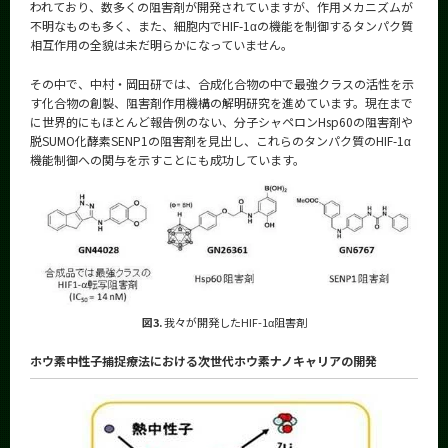
われており、数多くの阻害剤が開発されていますが、作用メカニズムが
不明なものも多く、また、細胞内でHIF-1αの機能を制御するタンパク質
相互作用の全貌は未だ明らかになっていません。
その中で、中村・岡田研では、合成化合物の中で最強クラスの活性を示
す化合物の創製、阻害剤作用機構の解明研究を進めています。現在まで
に世界的にもほとんど報告例のない、分子シャペロンHsp60の阻害剤や
脱SUMO化酵素SENP1の阻害剤を見出し、これらのタンパク質のHIF-1α
機能制御への関与を示すことにも成功しています。
図3.
我々が開発したHIF-1α阻害剤
ホウ素中性子捕捉療法における次世代ホウ素ナノキャリアの開発