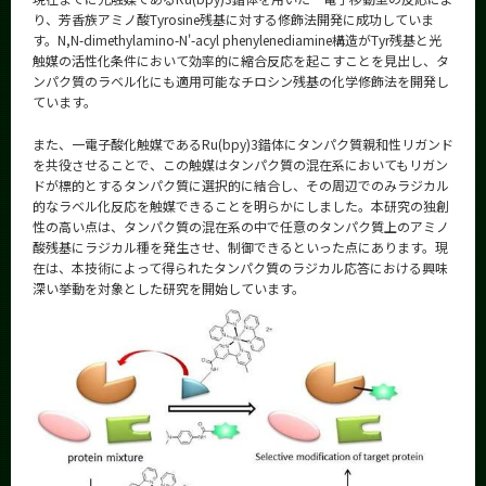
り、芳香族アミノ酸Tyrosine残基に対する修飾法開発に成功していま
す。N,N-dimethylamino-N'-acyl phenylenediamine構造がTyr残基と光
触媒の活性化条件において効率的に縮合反応を起こすことを見出し、タ
ンパク質のラベル化にも適用可能なチロシン残基の化学修飾法を開発し
ています。
また、一電子酸化触媒であるRu(bpy)3錯体にタンパク質親和性リガンド
を共役させることで、この触媒はタンパク質の混在系においてもリガン
ドが標的とするタンパク質に選択的に結合し、その周辺でのみラジカル
的なラベル化反応を触媒できることを明らかにしました。本研究の独創
性の高い点は、タンパク質の混在系の中で任意のタンパク質上のアミノ
酸残基にラジカル種を発生させ、制御できるといった点にあります。現
在は、本技術によって得られたタンパク質のラジカル応答における興味
深い挙動を対象とした研究を開始しています。