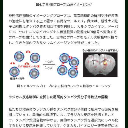
図6.
定量MRIプローブとpHイメージング
神経伝達物質のイメージングプローブは、高次脳機能の解明や神経疾患
の治療法を確立する上で極めて有用なツールです。我々は、磁性ナノ粒
子と組換えタンパク質の相互作用を利用し、カルシウムイオン、ドーパ
ミン、セロトニンなどのシグナル伝達物質の動態をMRI信号へ変換する
プローブを開発してきました。実際にプローブをモデル実験動物へ投与
し、生きた脳内でカルシウムイメージングを達成しました。
図7.
カルシウムプローブによる脳内カルシウム動態のイメージング
ラジカル反応制御に立脚した局所的タンパク質分子修飾法の開発
私たちは短寿命のラジカル種をタンパク質分子修飾に応用する研究を展
開しています。局所的な環境下においてラジカル反応を制御すること
で、タンパク質混合物の中から、目的のタンパク質を選択的にラベル化
するという反応を開発しています。ケミカルバイオロジー研究分野にお