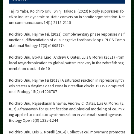
Taijiro Yabe, Koichiro Uriu, Shinji Takada. (2023) Ripply suppresses Tb
x6 to induce dynamic-to-static conversion in somite segmentation. Nat
ure communications 14(1) 2115-2115
Koichiro Uriu, Hajime Tei. (2021) Complementary phase responses via f
unctional differentiation of dual negative feedback loops. PLOS Comp
utational Biology 17(3) e1008774
Koichiro Uriu, Bo-Kai Liao, Andrew C Oates, Luis G Morelli (2021) From
local resynchronization to global pattern recovery in the zebrafish seg
mentation clock. eLife 10
Koichiro Uriu, Hajime Tei (2019) A saturated reaction in repressor synth
esis creates a daytime dead zone in circadian clocks. PLOS Computati
onal Biology 15(2) e1006787
Koichiro Uriu, Rajasekaran Bhavna, Andrew C. Oates, Luis G. Morelli (2
017) A framework for quantification and physical modeling of cell mix
ing applied to oscillator synchronization in vertebrate somitogenesis.
Biology Open 6(8) 1235-1244
Koichiro Uriu, Luis G. Morelli (2014) Collective cell movement promotes