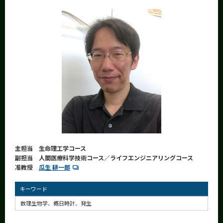
News
News 一覧
カテゴリ別
課程別
月別
イベントカレンダー
Event Calendar
主担当 生命理工学コース
サイト構成
副担当 人間医療科学技術コース／ライフエンジニアリングコース
准教授
瓜生 耕一郎
学内向け情報
キーワード
系詳細情報
数理生物学、概日時計、発生