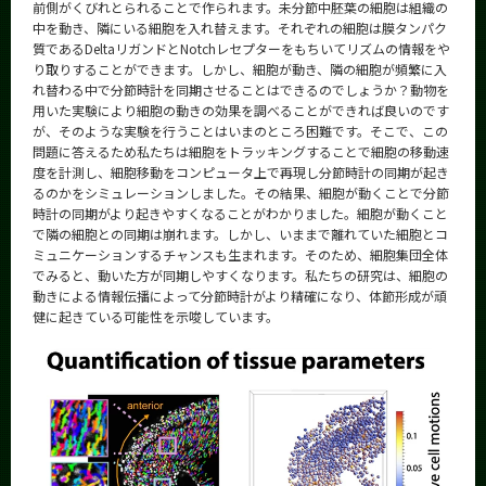
前側がくびれとられることで作られます。未分節中胚葉の細胞は組織の
中を動き、隣にいる細胞を入れ替えます。それぞれの細胞は膜タンパク
質であるDeltaリガンドとNotchレセプターをもちいてリズムの情報をや
り取りすることができます。しかし、細胞が動き、隣の細胞が頻繁に入
れ替わる中で分節時計を同期させることはできるのでしょうか？動物を
用いた実験により細胞の動きの効果を調べることができれば良いのです
が、そのような実験を行うことはいまのところ困難です。そこで、この
問題に答えるため私たちは細胞をトラッキングすることで細胞の移動速
度を計測し、細胞移動をコンピュータ上で再現し分節時計の同期が起き
るのかをシミュレーションしました。その結果、細胞が動くことで分節
時計の同期がより起きやすくなることがわかりました。細胞が動くこと
で隣の細胞との同期は崩れます。しかし、いままで離れていた細胞とコ
ミュニケーションするチャンスも生まれます。そのため、細胞集団全体
でみると、動いた方が同期しやすくなります。私たちの研究は、細胞の
動きによる情報伝播によって分節時計がより精確になり、体節形成が頑
健に起きている可能性を示唆しています。