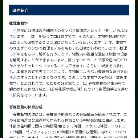
CLOSE
研究紹介
数理生物学
生物学には個体数や細胞内のタンパク質濃度といった「数」があふれ
ています。「数」を扱う学問は数学です。そのため、生物を数理的な視
点によって研究することは理にかなっているといえます。近年、生物学
のさまざまな分野で数理モデルをもちいた研究が行われています。数理
モデルをもちいて解析を行うことで、細胞内の複雑な遺伝子制御の役割
を解明することができます。また、数式をつかうことで感染症の広がり
かたをシミュレーションすることもできます。さらに、現象を抽象化
し、本質を数式で表すことにより、生物種によらない普遍的な法則を明
らかにすることも可能となります。このような生物学の分野は「数理生
物学」とよばれます。私たちの研究室では、(1) 脊椎動物の発生過程で
観察される体節形成と、(2)哺乳類の概日時計について数理的手法を用い
て研究を行っています。
脊椎動物の体節形成
脊椎動物の体には、脊椎骨や肋骨などの分節構造が観察されます。こ
の分節構造は発生過程で作られる体節という中胚葉組織に由来します。
体節は生物種に固有な時間周期(ヒト: 5時間、マウス: 2時間、ニワトリ:
1.5時間、ゼブラフィッシュ: 0.5時間)で頭側から尾側に向けて一つずつ
作られていきます。この体節形成の時間周期は、細胞の中のタンパク質