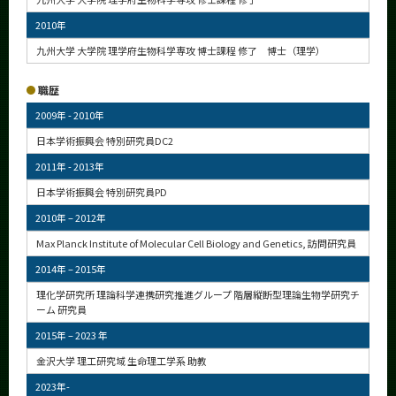
2010年
九州大学 大学院 理学府生物科学専攻 博士課程 修了 博士（理学）
職歴
2009年 - 2010年
日本学術振興会 特別研究員DC2
2011年 - 2013年
日本学術振興会 特別研究員PD
2010年 – 2012年
Max Planck Institute of Molecular Cell Biology and Genetics, 訪問研究員
2014年 – 2015年
理化学研究所 理論科学連携研究推進グループ 階層縦断型理論生物学研究チ
ーム 研究員
2015年 – 2023 年
金沢大学 理工研究域 生命理工学系 助教
2023年-