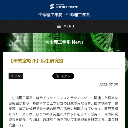
生命理工学院 - 生命理工学系
日本語
English
MENU
トップページ
Top Page
生命理工学系 News
生命理工学系について
About Us
【研究室紹介】瓜生研究室
教育
Education
RSS
教員・研究室
2023.07.25
Faculty and Laboratories
未来
生命理工学系にはライフサイエンスとテクノロジーに関連した様々な
Future
研究室があり、基礎科学と工学分野の研究のみならず、医学や薬学、農
学等、幅広い分野で最先端の研究が活発に展開されています。研究室紹
入学案内
介シリーズでは、ひとつの研究室にスポットを当てて研究テーマや研究
Admissions
成果を紹介。今回は、数理的手法を用いて生命現象を研究する、瓜生研
究室です。
生命理工学系 News