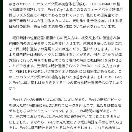
訳されたPER、CRYタンパク質は複合体を形成し、CLOCK-BMAL1の転
写誘導能を抑制します。
Per
と
Cry
によるこの負のフィードバック制御が
概日リズム発振に不可欠であるとされています。私たちの研究室では、
遺伝子発現リズムが生じるメカニズム、光刺激や化合物投与に対する概
日時計の応答、概日時計の温度依存性について研究を行っています。
概日時計の位相応答: 網膜からの光入力は、視交叉上核に伝達され神
経細胞内の遺伝子発現リズムを変化させます。光刺激を受けた時刻に応
じて概日時計遺伝子の発現リズムは進んだり、遅れたりします。これに
より概日時計は明暗サイクルに同調することができ、例えば私たちが海
外旅行に行った場合でも数日のうちに現地の時刻に概日時計を合わせる
ことができます。光情報は時計遺伝子
Per1
と
Per2
の二つに入力されま
す。PER1とPER2タンパク質のアミノ酸配列には相同性があるため、こ
の二つのタンパク質は似た機能を持つと予想されます。それでは、
Per1
と
Per2
は単に同じはたらきをする二つの冗長な時計遺伝子なのでしょう
か？
Per1
と
Per2
の発現リズムの間にはズレがあり、
Per1
の転写がピーク
を迎えた約4時間後に
Per2
は遅れてピークを迎えます。私たちは数理モ
デルをもちいたシミュレーションにより、この4時間の差があること
で、光応答において
Per1
と
Per2
の間に役割分担が生じることを明らか
にしました。すなわち、
Per1
は光刺激により概日時計を早めるはたらき
をし、
Per2
は概日時計を遅らせるはたらきをします。これらの結果は、