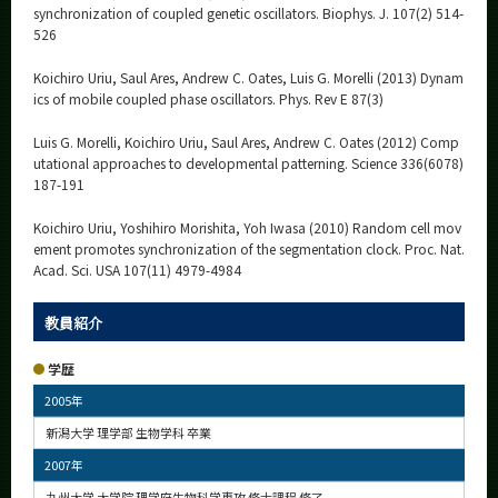
synchronization of coupled genetic oscillators. Biophys. J. 107(2) 514-
526
Koichiro Uriu, Saul Ares, Andrew C. Oates, Luis G. Morelli (2013) Dynam
ics of mobile coupled phase oscillators. Phys. Rev E 87(3)
Luis G. Morelli, Koichiro Uriu, Saul Ares, Andrew C. Oates (2012) Comp
utational approaches to developmental patterning. Science 336(6078)
187-191
Koichiro Uriu, Yoshihiro Morishita, Yoh Iwasa (2010) Random cell mov
ement promotes synchronization of the segmentation clock. Proc. Nat.
Acad. Sci. USA 107(11) 4979-4984
教員紹介
学歴
2005年
新潟大学 理学部 生物学科 卒業
2007年
九州大学 大学院 理学府生物科学専攻 修士課程 修了