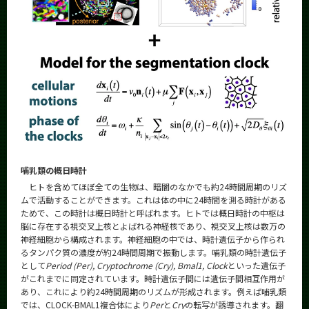
哺乳類の概日時計
ヒトを含めてほぼ全ての生物は、暗闇のなかでも約24時間周期のリズ
ムで活動することができます。これは体の中に24時間を測る時計がある
ためで、この時計は概日時計と呼ばれます。ヒトでは概日時計の中枢は
脳に存在する視交叉上核とよばれる神経核であり、視交叉上核は数万の
神経細胞から構成されます。神経細胞の中では、時計遺伝子から作られ
るタンパク質の濃度が約24時間周期で振動します。哺乳類の時計遺伝子
として
Period (Per), Cryptochrome (Cry), Bmal1, Clock
といった遺伝子
がこれまでに同定されています。時計遺伝子間には遺伝子間相互作用が
あり、これにより約24時間周期のリズムが形成されます。例えば哺乳類
では、CLOCK-BMAL1複合体により
Per
と
Cry
の転写が誘導されます。翻