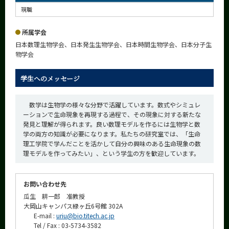
現職
所属学会
日本数理生物学会、日本発生生物学会、日本時間生物学会、日本分子生
物学会
学生へのメッセージ
数学は生物学の様々な分野で活躍しています。数式やシミュレ
ーションで生命現象を再現する過程で、その現象に対する新たな
発見と理解が得られます。良い数理モデルを作るには生物学と数
学の両方の知識が必要になります。私たちの研究室では、「生命
理工学院で学んだことを活かして自分の興味のある生命現象の数
理モデルを作ってみたい」、という学生の方を歓迎しています。
お問い合わせ先
瓜生 耕一郎 准教授
大岡山キャンパス緑ヶ丘6号館 302A
E-mail :
uriu@bio.titech.ac.jp
Tel / Fax : 03-5734-3582