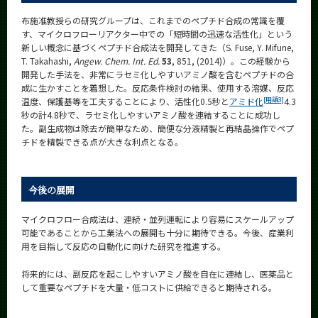
布施准教授らの研究グループは、これまでのペプチド合成の常識を覆
す、マイクロフローリアクター中での「短時間の迅速な活性化」という
新しい概念に基づくペプチド合成法を開発してきた（S. Fuse, Y. Mifune,
T. Takahashi,
Angew. Chem. Int. Ed.
53
, 851, (2014)）。この経験から
開発した手法を、非常にラセミ化しやすいアミノ酸を含むペプチドの合
成に生かすことを着想した。反応条件検討の結果、使用する溶媒、反応
[用語3]
温度、保護基等を工夫することにより、活性化0.5秒と
アミド化
4.3
秒の計4.8秒で、ラセミ化しやすいアミノ酸を連結することに成功し
た。副生成物は除去が簡単なため、簡便な分液精製と再結晶操作でペプ
チドを精製できる点が大きな利点となる。
今後の展開
マイクロフロー合成法は、連続・並列運転により容易にスケールアップ
可能であることから工業法への展開も十分に期待できる。今後、産業利
用を目指して反応の自動化に向けた研究を推進する。
将来的には、副反応を起こしやすいアミノ酸を自在に連結し、医薬品と
して重要なペプチドを大量・低コストに供給できると期待される。