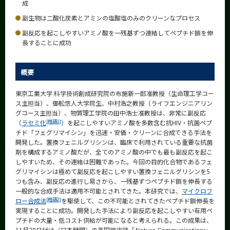
成
News
副生物は二酸化炭素とアミンの塩酸塩のみのクリーンなプロセス
News 一覧
副反応を起こしやすいアミノ酸を一残基ずつ連結してペプチド鎖を伸
長することに成功
カテゴリ別
課程別
概要
月別
東京工業大学 科学技術創成研究院の布施新一郎准教授（生命理工学コー
ス主担当）、御舩悠人大学院生、中村浩之教授（ライフエンジニアリン
イベントカレンダー
Event Calendar
グコース主担当）、物質理工学院の田中浩士准教授は、非常に副反応
[用語1]
（
ラセミ化
）を起こしやすいアミノ酸を多数含む抗HIV・抗菌ペプ
チド「フェグリマイシン」を迅速・安価・クリーンに合成できる手法を
開発した。置換フェニルグリシンは、臨床で利用されている重要な抗菌
剤を構成するアミノ酸だが、全てのアミノ酸の中でも最も副反応を起こ
サイト構成
しやすいため、その連結は困難であった。今回の目的化合物であるフェ
グリマイシンは極めて副反応を起こしやすい置換フェニルグリシンを5
つも含み、副反応の進行し易さから、一残基ずつペプチド鎖を伸長する
学内向け情報
一般的な合成手法は適用不可能とされてきた。本研究では、
マイクロフ
[用語2]
ロー合成法
を駆使して、この不可能とされてきたペプチド鎖伸長を
系詳細情報
実現することに成功。開発した手法により副反応を起こしやすい有用ペ
プチドの大量・低コスト供給が可能になると考えられる。この成果は、
11月28日付け（日本時間）の英国学術誌「
Nature Communications
」