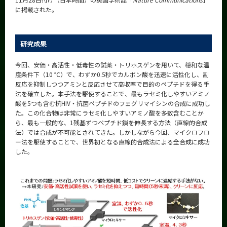
CLOSE
に掲載された。
研究成果
今回、安価・高活性・低毒性の試薬・トリホスゲンを用いて、穏和な温
度条件下（10 ℃）で、わずか0.5秒でカルボン酸を迅速に活性化し、副
反応を抑制しつつアミンと反応させて高収率で目的のペプチドを得る手
法を確立した。本手法を駆使することで、最もラセミ化しやすいアミノ
酸を5つも含む抗HIV・抗菌ペプチドのフェグリマイシンの合成に成功し
た。この化合物は非常にラセミ化しやすいアミノ酸を多数含むことか
ら、最も一般的な、1残基ずつペプチド鎖を伸長する方法（直線的合成
法）では合成が不可能とされてきた。しかしながら今回、マイクロフロ
ー法を駆使することで、世界初となる直線的合成法による全合成に成功
した。