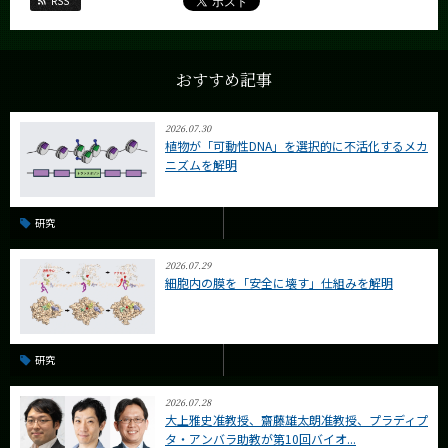
RSS
おすすめ記事
2026.07.30
植物が「可動性DNA」を選択的に不活化するメカ
ニズムを解明
研究
2026.07.29
細胞内の膜を「安全に壊す」仕組みを解明
研究
2026.07.28
大上雅史准教授、齋藤雄太朗准教授、プラディプ
タ・アンバラ助教が第10回バイオ...