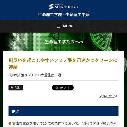
生命理工学院 - 生命理工学系
日本語
English
MENU
トップページ
Top Page
生命理工学系 News
生命理工学系について
About Us
副反応を起こしやすいアミノ酸を迅速かつクリーンに
教育
連結
Education
抗HIV抗菌ペプチドの大量生産に道
教員・研究室
Faculty and Laboratories
RSS
未来
2016.12.14
Future
入学案内
要点
Admissions
安価な試薬を用いて10 ℃の条件下において、4.8秒でアミド結合を形
生命理工学系 News