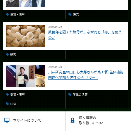
受賞・表彰
研究
2026.07.24
数億年を隔てた酵母が、なぜ同じ「毒」を使う
のか
研究
2026.07.23
川井研究室の田口心太郎さんが第37回 生体機能
関連化学部会 若手の会 サマー...
受賞・表彰
学生の活躍
研究
個人情報の
本サイトについて
取り扱いについて