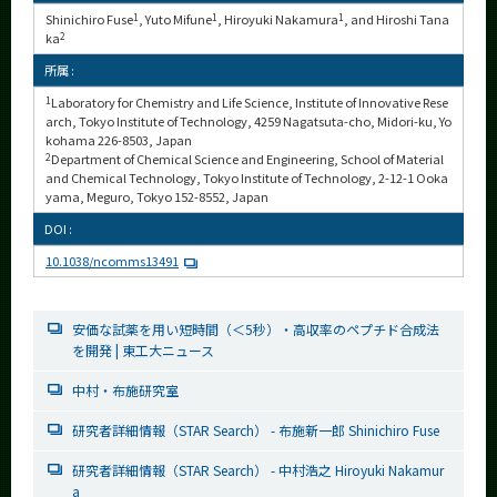
Shinichiro Fuse
1
, Yuto Mifune
1
, Hiroyuki Nakamura
1
, and Hiroshi Tana
ka
2
所属 :
1
Laboratory for Chemistry and Life Science, Institute of Innovative Rese
arch, Tokyo Institute of Technology, 4259 Nagatsuta-cho, Midori-ku, Yo
kohama 226-8503, Japan
2
Department of Chemical Science and Engineering, School of Material
and Chemical Technology, Tokyo Institute of Technology, 2-12-1 Ooka
yama, Meguro, Tokyo 152-8552, Japan
DOI :
10.1038/ncomms13491
安価な試薬を用い短時間（＜5秒）・高収率のペプチド合成法
を開発 | 東工大ニュース
中村・布施研究室
研究者詳細情報（STAR Search） - 布施新一郎 Shinichiro Fuse
研究者詳細情報（STAR Search） - 中村浩之 Hiroyuki Nakamur
a