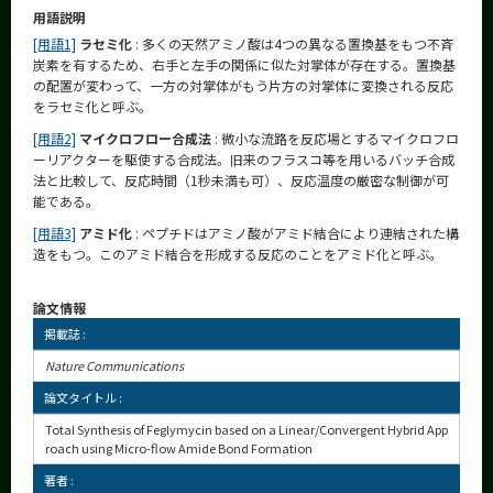
用語説明
[用語1]
ラセミ化
: 多くの天然アミノ酸は4つの異なる置換基をもつ不斉
炭素を有するため、右手と左手の関係に似た対掌体が存在する。置換基
の配置が変わって、一方の対掌体がもう片方の対掌体に変換される反応
をラセミ化と呼ぶ。
[用語2]
マイクロフロー合成法
: 微小な流路を反応場とするマイクロフロ
ーリアクターを駆使する合成法。旧来のフラスコ等を用いるバッチ合成
法と比較して、反応時間（1秒未満も可）、反応温度の厳密な制御が可
能である。
[用語3]
アミド化
: ペプチドはアミノ酸がアミド結合により連結された構
造をもつ。このアミド結合を形成する反応のことをアミド化と呼ぶ。
論文情報
掲載誌 :
Nature Communications
論文タイトル :
Total Synthesis of Feglymycin based on a Linear/Convergent Hybrid App
roach using Micro-flow Amide Bond Formation
著者 :