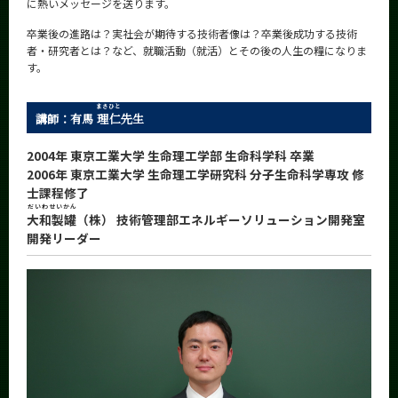
に熱いメッセージを送ります。
News
卒業後の進路は？実社会が期待する技術者像は？卒業後成功する技術
News 一覧
者・研究者とは？など、就職活動（就活）とその後の人生の糧になりま
す。
カテゴリ別
まさひと
課程別
講師：有馬
理仁
先生
月別
2004年 東京工業大学 生命理工学部 生命科学科 卒業
2006年 東京工業大学 生命理工学研究科 分子生命科学専攻 修
イベントカレンダー
士課程修了
Event Calendar
だいわせいかん
大和製罐
（株） 技術管理部エネルギーソリューション開発室
開発リーダー
サイト構成
学内向け情報
系詳細情報