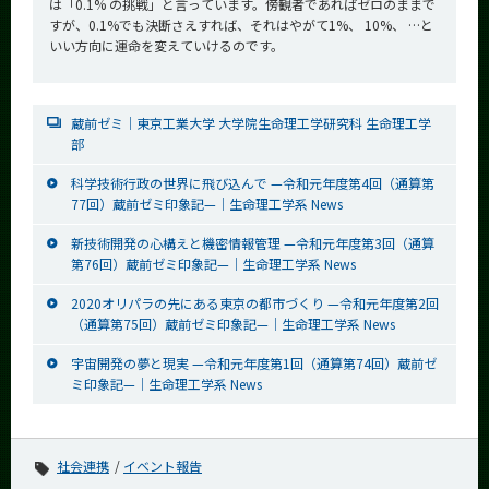
は「0.1% の挑戦」と言っています。傍観者であればゼロのままで
すが、0.1%でも決断さえすれば、それはやがて1%、 10%、 …と
いい方向に運命を変えていけるのです。
蔵前ゼミ│東京工業大学 大学院生命理工学研究科 生命理工学
部
科学技術行政の世界に飛び込んで —令和元年度第4回（通算第
77回）蔵前ゼミ印象記—│生命理工学系 News
新技術開発の心構えと機密情報管理 —令和元年度第3回（通算
第76回）蔵前ゼミ印象記—│生命理工学系 News
2020オリパラの先にある東京の都市づくり —令和元年度第2回
（通算第75回）蔵前ゼミ印象記—│生命理工学系 News
宇宙開発の夢と現実 —令和元年度第1回（通算第74回）蔵前ゼ
ミ印象記—│生命理工学系 News
社会連携
イベント報告