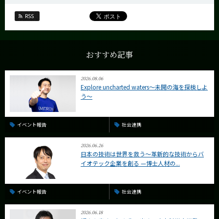
RSS
おすすめ記事
2026.08.06
Explore uncharted waters～未開の海を探検しよ
う～
イベント報告
社会連携
2026.06.26
日本の技術は世界を救う〜革新的な技術からバ
イオテック企業を創る —博士人材の...
イベント報告
社会連携
2026.06.18