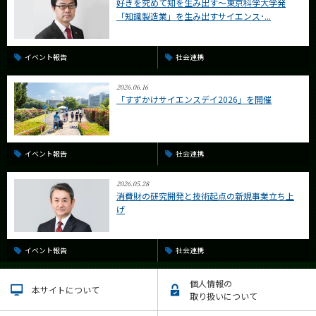
好きを究めて知を生み出す〜東京科学大学発
「知識製造業」を生み出すサイエンス･...
イベント報告
社会連携
2026.06.16
「すずかけサイエンスデイ2026」を開催
イベント報告
社会連携
2026.05.28
消費財の研究開発と技術起点の新規事業立ち上
げ
イベント報告
社会連携
個人情報の
本サイトについて
取り扱いについて