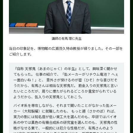
CLOSE
講師の有馬 理仁先生
当日の印象記を、博物館の広瀬茂久特命教授が綴りました。その一部を
ご紹介します。
『自称 天邪鬼（あまのじゃく）の半生』として、興味深く聞かせ
てもらった。 仕事の紹介で、「缶メーカーがリチウム電池？ へぇ
ー面白いね！」と、 意外さが受けるのが密（ひそ）かな喜びだそ
うだから、有馬さんは相当な天邪鬼だ。 筋金入りの天邪鬼と言い
たいところだが、周りに煙たがられるどころか重宝がられている
ようだから、缶入りの天邪鬼としておこう。
バイオ系を専攻しながら、それまで聞いたことがなかった缶メー
カー（大和製罐）に就職したのも、 もっと遡（さかのぼ）れば、
実力の割には知名度が低い東工大を選んだのも、卒研ではバイオ
系の中では異色の有機合成系の研究室を選んだのも、 天邪鬼の性
格がなせる業で、一般的には厄介な性格だが、有馬さんのよう