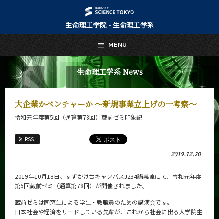
生命理工学院 - 生命理工学系
日本語
English
MENU
トップページ
Top Page
生命理工学系 News
生命理工学系について
About Us
大企業かベンチャーか ～新規事業立上げの一考察～
教育
令和元年度第5回（通算第78回）蔵前ゼミ印象記
Education
教員・研究室
RSS
Faculty and Laboratories
2019.12.20
未来
Future
2019年10月18日、すずかけ台キャンパスJ234講義室にて、
令和元年度
第5回蔵前ゼミ（通算第78回）が開催されました。
入学案内
Admissions
蔵前ゼミは同窓生による学生・教職員のための講演会です。
日本社会や経済をリードしている先輩が、これから社会に出る大学院生
生命理工学系 News