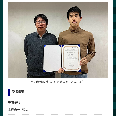
News
News 一覧
カテゴリ別
課程別
月別
イベントカレンダー
Event Calendar
サイト構成
竹内希准教授（左）と渡辺泰一さん（右）
受賞概要
学内向け情報
受賞者：
系詳細情報
渡辺泰一（D1）