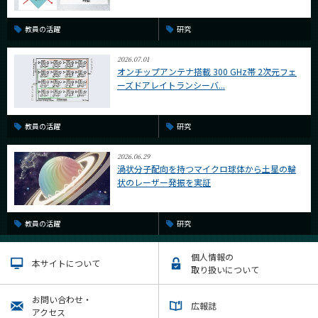
教員の活躍
研究
2026.07.01
オンチップアンテナ搭載 300 GHz帯 2次元フェ
ーズドアレイトランシーバ...
教員の活躍
研究
2026.06.29
渦状分子配向を持つマイクロ球体から土星の輪
状のレーザー発振を実証
教員の活躍
研究
個人情報の
本サイトについて
取り扱いについて
お問い合わせ・
広報誌
アクセス