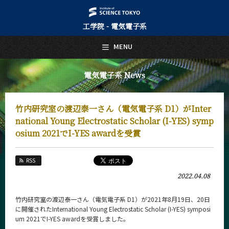
工学院 - 電気電子系
日本語
English
MENU
トップページ
Top Page
電気電子系 News
電気電子系について
About Us
竹内研究室の渡辺泰一さん（電気電子系 D1）がInter
教育
national Young Electrostatic Scholar (I-YES) symp
Education
osium 2021でI-YES awardを受賞
教員・研究室
Faculty and Laboratories
RSS
未来
2022.04.08
Future
竹内研究室の渡辺泰一さん（電気電子系 D1）が2021年8月19日、20日
入学案内
Admissions
に開催されたInternational Young Electrostatic Scholar (I-YES) symposi
um 2021でI-YES awardを受賞しました。
電気電子系 News