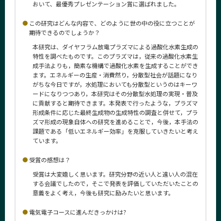
おいて、最優秀プレゼンテーション賞に選ばれました。
この研究はどんな内容で、どのように世の中の役に立つことが
期待できるのでしょうか？
本研究は、ダイヤフラム放電プラズマによる過酸化水素生成の
特性を調べたものです。このプラズマは，従来の過酸化水素生
成手法よりも，簡素な機構で過酸化水素を生成することができ
ます。エネルギーの生産・消費然り，分散型社会が話題になり
がちな今日ですが，水処理においても分散型というのはキーワ
ードになりつつあり，本研究はその分散型水処理の実現・普及
に貢献すると期待できます。本発表で行ったような，プラズマ
形成条件に応じた最終生成物の生成特性の調査と併せて，プラ
ズマ形成の現象自体への研究を進めることで，今後，本手法の
課題である「低いエネルギー効率」を克服していきたいと考え
ています。
受賞の感想は？
受賞は大変嬉しく思います。研究分野の近い人と遠い人の混在
する会議でしたので，そこで発表を評価していただいたことの
意義をよく考え，今後も研究に励みたいと思います。
電気電子コースに進んだきっかけは?