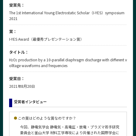
CLOSE
受賞先：
The 1st International Young Electrostatic Scholar（I-YES）symposium
2021
賞：
I-YES Award（最優秀プレゼンテーション賞）
タイトル：
H
O
production by a 10-parallel diaphragm discharge with different v
2
2
olltage waveforms and frequencies
受賞日：
2021年8月20日
受賞者インタビュー
この賞はどのような賞なのですか？
今回、静電気学会 静電気・高電圧・放電・プラズマ若手研究
委員会と釜山大学 材料工学専攻により共催された国際学会に