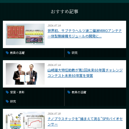
おすすめ記事
2026.07.14
世界初、サブテラヘルツ波二偏波MIMOアンテナ
一体型無線機モジュールの開発に...
教員の活躍
研究
2026.07.14
山崎雄大特任助教が第1回未来60年賞チャレンジ
コンテスト未来60年賞を受賞
受賞・表彰
教員の活躍
研究
2026.07.10
ナノプラスチックを“捕まえて測る”SPRバイオセ
ンサー