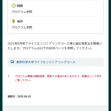
News
時間
プログラム参照
イベントカレンダー
Event Calendar
場所
今後のイベント
プログラム参照
今後の課程別イベント
2025年9月修了ライフエンジニアリングコース博士論文発表会を開催い
年別アーカイブ
たします。プログラムは以下のWEBページを参照してください。
東京科学大学ライフエンジニアリングコース
サイト構成
※
プログラム情報は随時変更・更新する場合がありますので、詳細はリンク先を
学内向け情報
ご覧ください。
系詳細情報
更新日：2025.06.25
CLOSE