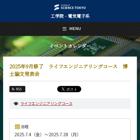
工学院 - 電気電子系
日本語
English
MENU
トップページ
Top Page
イベントカレンダー
電気電子系について
About Us
2025年9月修了 ライフエンジニアリングコース 博
教育
士論文発表会
Education
教員・研究室
RSS
Faculty and Laboratories
ライフエンジニアリングコース
未来
Future
入学案内
日程
Admissions
2025.7.4（金）～2025.7.28（月）
電気電子系 News