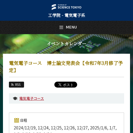
工学院 - 電気電子系
日本語
English
MENU
トップページ
Top Page
イベントカレンダー
電気電子系について
About Us
電気電子コース 博士論文発表会【令和7年3月修了予
教育
定】
Education
教員・研究室
RSS
Faculty and Laboratories
電気電子コース
未来
Future
入学案内
日程
Admissions
2024/12/19, 12/24, 12/25, 12/26, 12/27, 2025/1/6, 1/7,
電気電子系 News