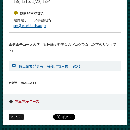
1/9, 1/16, 1/22, 1/24
News
お問い合わせ先
イベントカレンダー
電気電子コース事務担当
Event Calendar
jim@ee.e.titech.ac.jp
今後のイベント
今後の課程別イベント
電気電子コースの博士課程論文発表会のプログラムは以下のリンクで
す。
年別アーカイブ
博士論文発表会【令和7年3月修了予定】
サイト構成
更新日：2024.12.16
学内向け情報
電気電子コース
系詳細情報
RSS
CLOSE