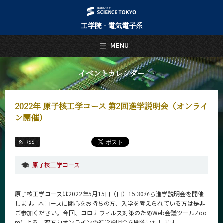
工学院 - 電気電子系
日本語
English
MENU
トップページ
Top Page
イベントカレンダー
電気電子系について
About Us
2022年 原子核工学コース 第2回進学説明会（オンライ
教育
ン開催）
Education
教員・研究室
RSS
Faculty and Laboratories
原子核工学コース
未来
Future
原子核工学コースは2022年5月15日（日）15:30から進学説明会を開催
入学案内
します。本コースに関心をお持ちの方、入学を考えられている方は是非
Admissions
ご参加ください。今回、コロナウィルス対策のためWeb会議ツールZoo
mによる、双方向オンラインの進学説明会を開催いたします。
電気電子系 News