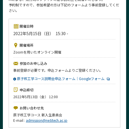
News
予約制ですので、参加希望の方は下記のフォームより事前登録してくだ
さい。
イベントカレンダー
Event Calendar
開催日時
今後のイベント
2022年5月15日（日） 15:30 -
今後の課程別イベント
開催場所
年別アーカイブ
Zoomを用いたオンライン開催
参加のお申し込み
事前登録が必要です。申込フォームよりご登録ください。
原子核工学コース説明会申込フォーム｜Googleフォーム
サイト構成
申込締切
学内向け情報
2022年5月13日（金） 12:00
系詳細情報
お問い合わせ先
原子核工学コース 新入生委員会
E-mail :
admission@ne.titech.ac.jp
CLOSE