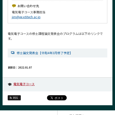
News
お問い合わせ先
電気電子コース事務担当
イベントカレンダー
jim@ee.e.titech.ac.jp
Event Calendar
今後のイベント
電気電子コースの修士課程論文発表会のプログラムは以下のリンクで
今後の課程別イベント
す。
年別アーカイブ
修士論文発表会【令和4年3月修了予定】
更新日：2022.01.07
サイト構成
学内向け情報
電気電子コース
系詳細情報
RSS
CLOSE