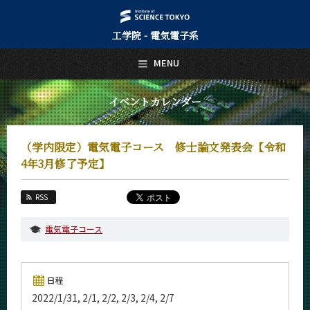
工学院 - 電気電子系
日本語
English
MENU
トップページ
Top Page
イベントカレンダー
電気電子系について
About Us
（学内限定）電気電子コース 修士論文発表会【令和
教育
4年3月修了予定】
Education
教員・研究室
RSS
Faculty and Laboratories
電気電子コース
未来
Future
入学案内
日程
Admissions
2022/1/31, 2/1, 2/2, 2/3, 2/4, 2/7
電気電子系 News